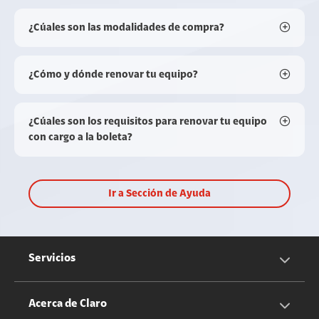
¿Cúales son las modalidades de compra?
¿Cómo y dónde renovar tu equipo?
¿Cúales son los requisitos para renovar tu equipo
con cargo a la boleta?
Ir a Sección de Ayuda
Servicios
Servicios Móviles
Acerca de Claro