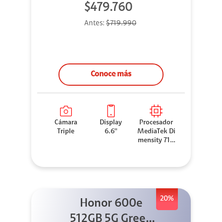
$479.760
Antes:
$719.990
Conoce más
Cámara
Display
Procesador
Triple
6.6''
MediaTek Di
mensity 710
0 Elite
20%
Honor 600e
512GB 5G Green