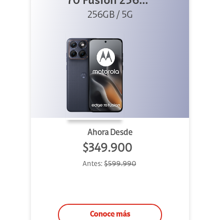
70 Fusion 256GB
256GB / 5G
Azul
Ahora Desde
$349.900
Antes:
$599.990
Conoce más