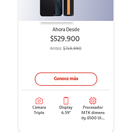
Ahora Desde
$529.900
Antes:
$749.990
Conoce más
Cámara
Display
Procesador
Triple
6.59"
MTK dimens
ity 8500 Ultr
a