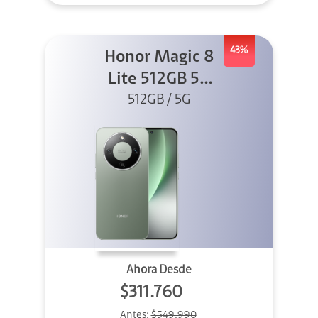
43%
Honor Magic 8
Lite 512GB 5G
512GB / 5G
Verde
Ahora Desde
$311.760
Antes:
$549.990