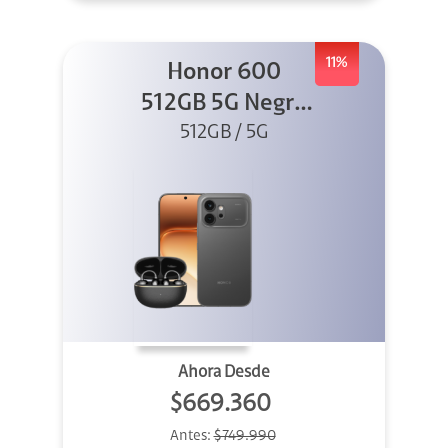
11%
Honor 600
512GB 5G Negro
512GB / 5G
+ Clip 2
Ahora Desde
$669.360
Antes:
$749.990