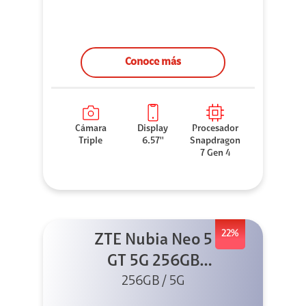
Conoce más
Cámara
Display
Procesador
Triple
6.57''
Snapdragon
7 Gen 4
22%
ZTE Nubia Neo 5
GT 5G 256GB
Negro + GPAD +
256GB / 5G
Cable