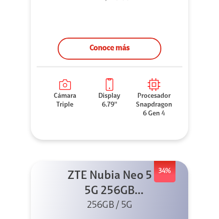
Conoce más
Cámara
Display
Procesador
Triple
6.79''
Snapdragon
6 Gen 4
34%
ZTE Nubia Neo 5
5G 256GB
256GB / 5G
Dorado