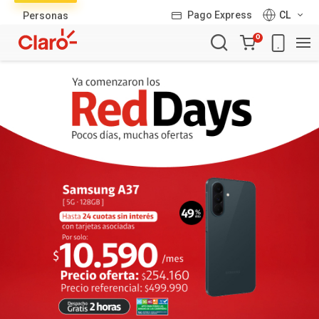
Lista
Pago Express
CL
Personas
de
Carro
productos
0
de
la
compra