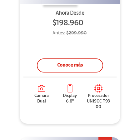
Ahora Desde
$198.960
Antes:
$299.990
Conoce más
Cámara
Display
Procesador
Dual
6.8"
UNISOC T93
00