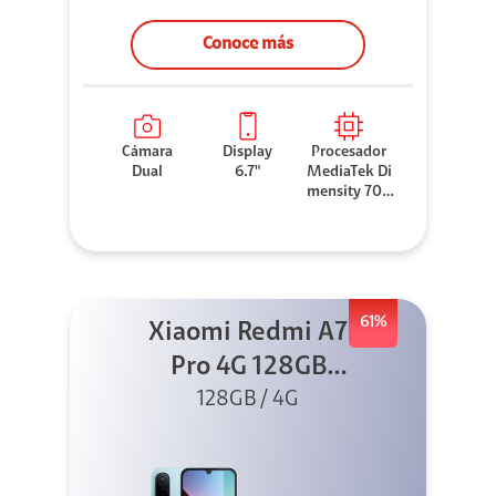
Conoce más
Cámara
Display
Procesador
Dual
6.7"
MediaTek Di
mensity 706
0
61%
Xiaomi Redmi A7
Pro 4G 128GB
Azul + Cargador
128GB / 4G