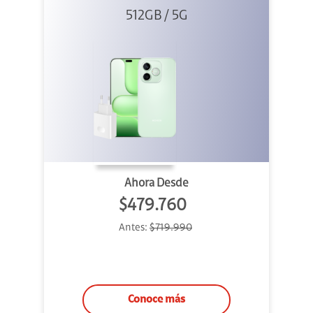
512GB / 5G
+ 45W
Ahora Desde
$479.760
Antes:
$719.990
Conoce más