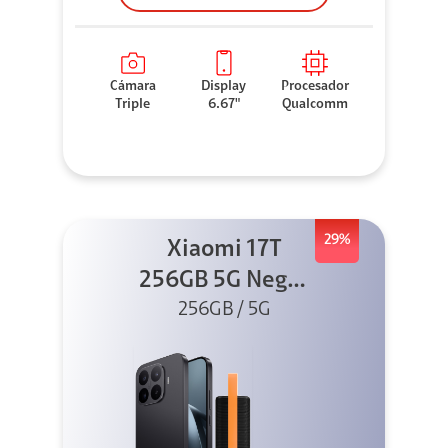
Cámara
Display
Procesador
Triple
6.67"
Qualcomm
29%
Xiaomi 17T
256GB 5G Negro
256GB / 5G
+ Sound
Outdoor