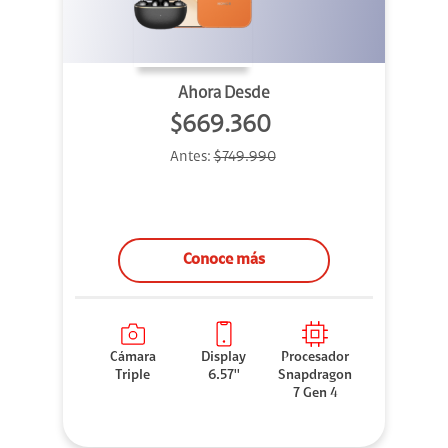
Ahora Desde
$669.360
Antes:
$749.990
Conoce más
Cámara
Display
Procesador
Triple
6.57''
Snapdragon
7 Gen 4