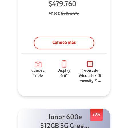
$479.760
Antes:
$719.990
Conoce más
Cámara
Display
Procesador
Triple
6.6''
MediaTek Di
mensity 710
0 Elite
20%
Honor 600e
512GB 5G Green