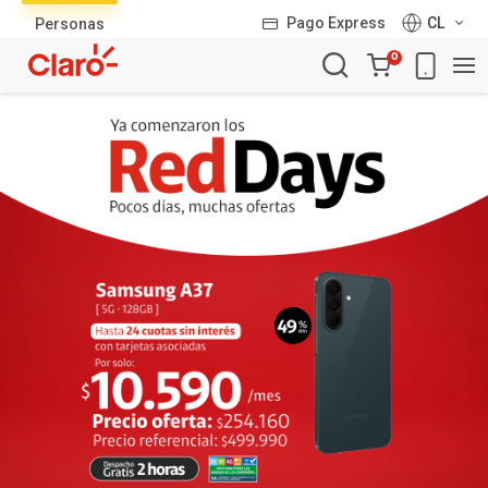
Lista
Pago Express
CL
Personas
de
Carro
productos
0
de
la
compra