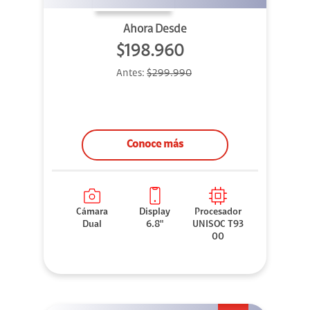
Ahora Desde
$198.960
Antes:
$299.990
Conoce más
Cámara
Display
Procesador
Dual
6.8"
UNISOC T93
00