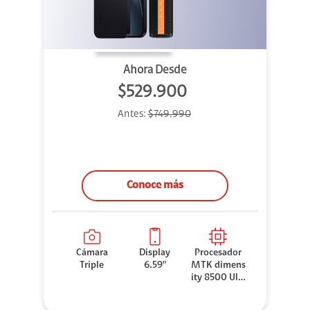
Ahora Desde
$529.900
Antes:
$749.990
Conoce más
Cámara
Display
Procesador
Triple
6.59"
MTK dimens
ity 8500 Ultr
a