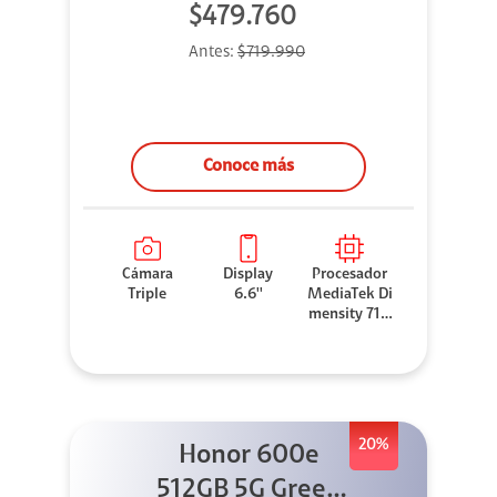
$479.760
Antes:
$719.990
Conoce más
Cámara
Display
Procesador
Triple
6.6''
MediaTek Di
mensity 710
0 Elite
20%
Honor 600e
512GB 5G Green