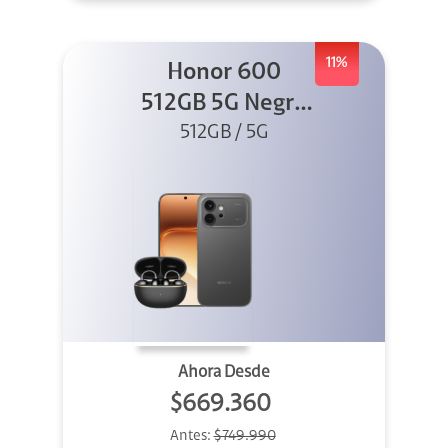
11%
Honor 600
512GB 5G Negro
512GB / 5G
+ Clip 2
Ahora Desde
$669.360
Antes:
$749.990