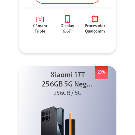
Cámara
Display
Procesador
Triple
6.67"
Qualcomm
29%
Xiaomi 17T
256GB 5G Negro
256GB / 5G
+ Sound
Outdoor