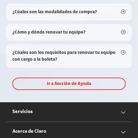
¿Cúales son las modalidades de compra?
¿Cómo y dónde renovar tu equipo?
¿Cúales son los requisitos para renovar tu equipo
con cargo a la boleta?
Ir a Sección de Ayuda
Servicios
Servicios Móviles
Acerca de Claro