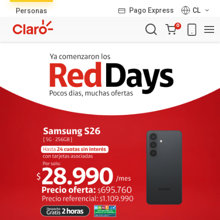
Lista
Pago Express
CL
Personas
de
Carro
productos
0
de
la
compra