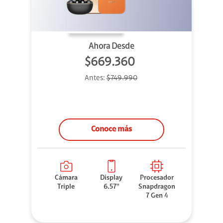
Ahora Desde
$669.360
Antes:
$749.990
Conoce más
Cámara
Display
Procesador
Triple
6.57''
Snapdragon
7 Gen 4