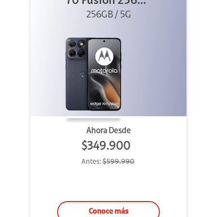
70 Fusion 256GB
256GB / 5G
Azul
Ahora Desde
$349.900
Antes:
$599.990
Conoce más