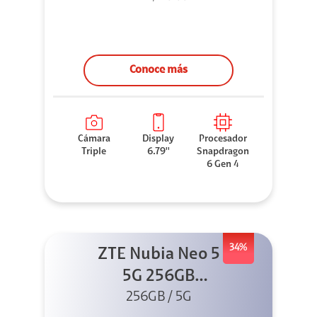
Conoce más
Cámara
Display
Procesador
Triple
6.79''
Snapdragon
6 Gen 4
34%
ZTE Nubia Neo 5
5G 256GB
256GB / 5G
Dorado