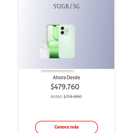
512GB / 5G
+ 45W
Ahora Desde
$479.760
Antes:
$719.990
Conoce más