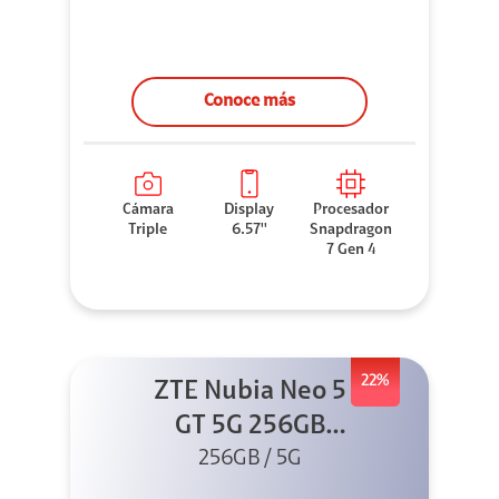
Conoce más
Cámara
Display
Procesador
Triple
6.57''
Snapdragon
7 Gen 4
22%
ZTE Nubia Neo 5
GT 5G 256GB
Negro + GPAD +
256GB / 5G
Cable