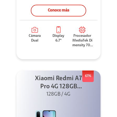
Conoce más
Cámara
Display
Procesador
Dual
6.7"
MediaTek Di
mensity 706
0
61%
Xiaomi Redmi A7
Pro 4G 128GB
Azul + Cargador
128GB / 4G