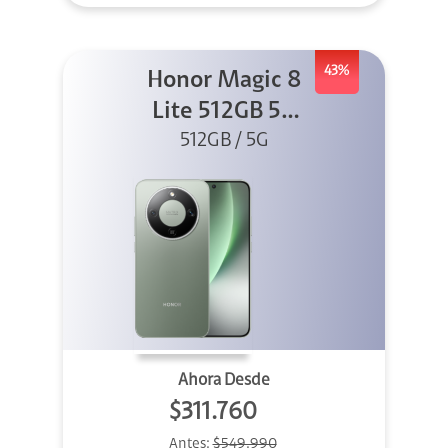
43%
Honor Magic 8
Lite 512GB 5G
512GB / 5G
Verde
Ahora Desde
$311.760
Antes:
$549.990