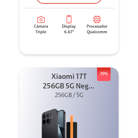
Cámara
Display
Procesador
Triple
6.67"
Qualcomm
29%
Xiaomi 17T
256GB 5G Negro
256GB / 5G
+ Sound
Outdoor