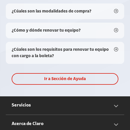
¿Cúales son las modalidades de compra?
¿Cómo y dónde renovar tu equipo?
¿Cúales son los requisitos para renovar tu equipo
con cargo a la boleta?
Ir a Sección de Ayuda
Servicios
Servicios Móviles
Acerca de Claro