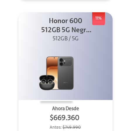
11%
Honor 600
512GB 5G Negro
512GB / 5G
+ Clip 2
Ahora Desde
$669.360
Antes:
$749.990