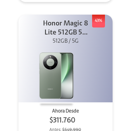
43%
Honor Magic 8
Lite 512GB 5G
512GB / 5G
Verde
Ahora Desde
$311.760
Antes:
$549.990