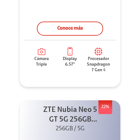
Conoce más
Cámara
Display
Procesador
Triple
6.57''
Snapdragon
7 Gen 4
22%
ZTE Nubia Neo 5
GT 5G 256GB
Negro + GPAD +
256GB / 5G
Cable