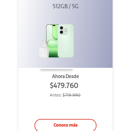
512GB / 5G
+ 45W
Ahora Desde
$479.760
Antes:
$719.990
Conoce más