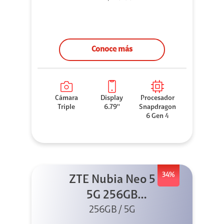
Conoce más
Cámara
Display
Procesador
Triple
6.79''
Snapdragon
6 Gen 4
34%
ZTE Nubia Neo 5
5G 256GB
256GB / 5G
Dorado