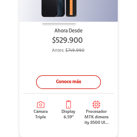
Ahora Desde
$529.900
Antes:
$749.990
Conoce más
Cámara
Display
Procesador
Triple
6.59"
MTK dimens
ity 8500 Ultr
a