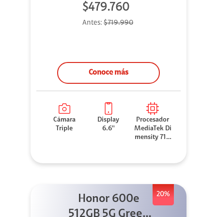
$479.760
Antes:
$719.990
Conoce más
Cámara
Display
Procesador
Triple
6.6''
MediaTek Di
mensity 710
0 Elite
20%
Honor 600e
512GB 5G Green