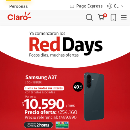
Lista
Pago Express
CL
Personas
de
Carro
productos
0
de
la
compra