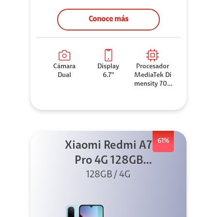
Conoce más
Cámara
Display
Procesador
Dual
6.7"
MediaTek Di
mensity 706
0
61%
Xiaomi Redmi A7
Pro 4G 128GB
Azul + Cargador
128GB / 4G