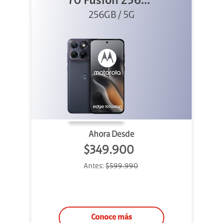
70 Fusion 256GB
256GB / 5G
Azul
Ahora Desde
$349.900
Antes:
$599.990
Conoce más