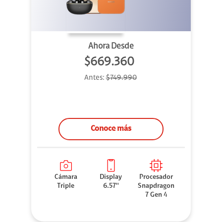
Ahora Desde
$669.360
Antes:
$749.990
Conoce más
Cámara
Display
Procesador
Triple
6.57''
Snapdragon
7 Gen 4