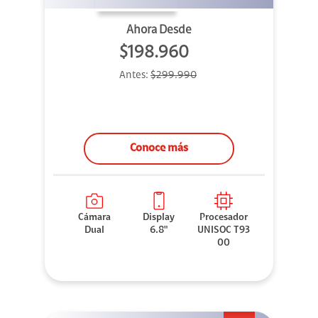
Ahora Desde
$198.960
Antes:
$299.990
Conoce más
Cámara
Display
Procesador
Dual
6.8"
UNISOC T93
00