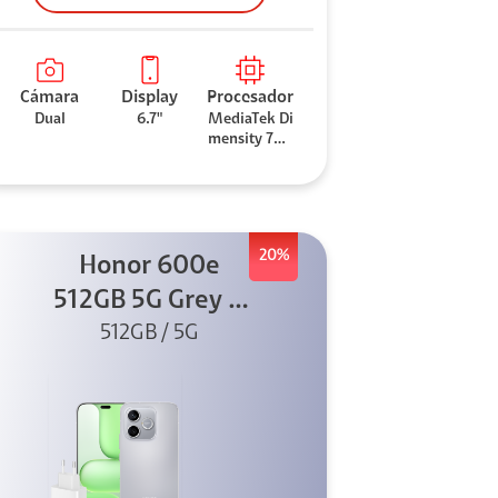
Cámara
Display
Procesador
Dual
6.7"
MediaTek Di
mensity 706
0
20%
Honor 600e
512GB 5G Grey +
512GB / 5G
45W