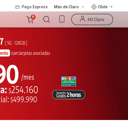
Pago Express
Más de Claro
Chile
Carro
0
Mi Claro
de
la
compra
Valor
Línea