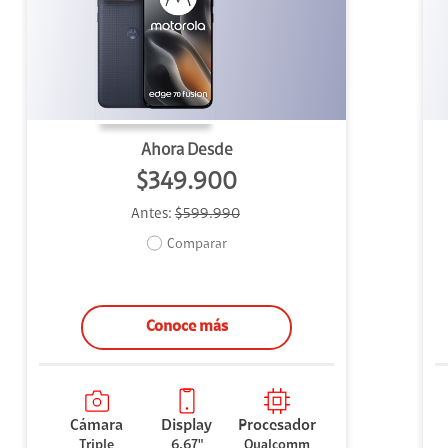
uipo
ento
ium
Ahora Desde
$349.900
Antes:
$599.990
alor Agregado
Comparar
Conoce más
Cámara
Display
Procesador
Triple
6.67"
Qualcomm