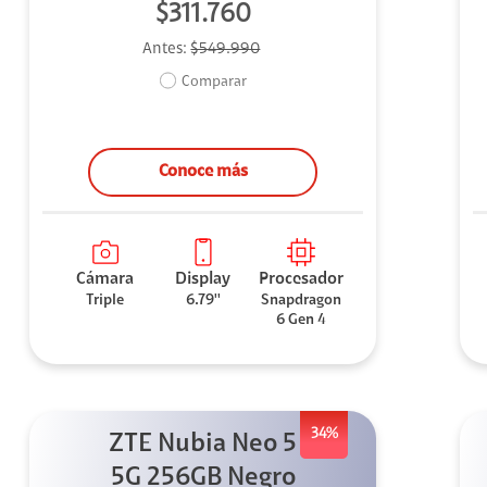
$311.760
Antes:
$549.990
Comparar
Conoce más
Cámara
Display
Procesador
Triple
6.79''
Snapdragon
6 Gen 4
34%
ZTE Nubia Neo 5
5G 256GB Negro