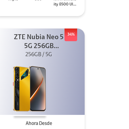
ity 8500 Ultr
a
34%
ZTE Nubia Neo 5
5G 256GB
256GB / 5G
Dorado
Ahora Desde