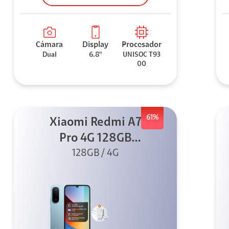
Cámara
Display
Procesador
Dual
6.8"
UNISOC T93
00
61%
Xiaomi Redmi A7
Pro 4G 128GB
Azul + Cargador
128GB / 4G