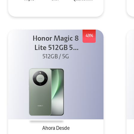
43%
Honor Magic 8
Lite 512GB 5G
512GB / 5G
Verde
Ahora Desde