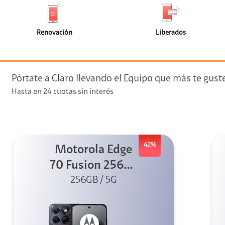
de
de
(0)
(0)
faceta
faceta
visión
Renovación
Liberados
visión + Telefonía
e streaming
Pórtate a Claro llevando el Equipo que más te gust
Hasta en 24 cuotas sin interés
42%
Motorola Edge
elular
70 Fusion 256GB
256GB / 5G
Azul