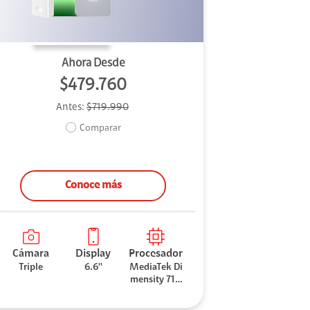
Ahora Desde
$479.760
Antes:
$719.990
Comparar
Conoce más
Cámara
Display
Procesador
Triple
6.6''
MediaTek Di
mensity 710
0 Elite