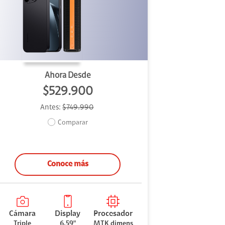
Ahora Desde
$529.900
Antes:
$749.990
Comparar
Conoce más
Cámara
Display
Procesador
Triple
6.59"
MTK dimens