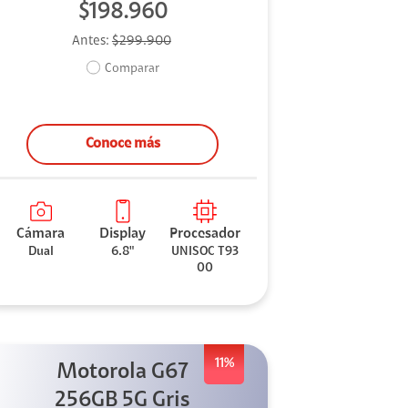
$198.960
Antes:
$299.900
Comparar
Conoce más
Cámara
Display
Procesador
Dual
6.8"
UNISOC T93
00
11%
Motorola G67
256GB 5G Gris