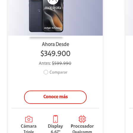
uipo
ento
ium
Ahora Desde
$349.900
Antes:
$599.990
alor Agregado
Comparar
Conoce más
Cámara
Display
Procesador
Triple
6.67"
Qualcomm