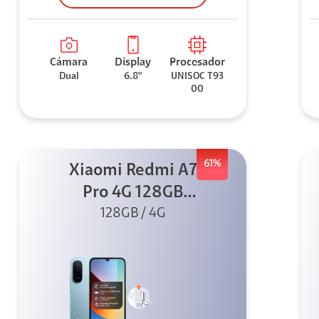
Cámara
Display
Procesador
Dual
6.8"
UNISOC T93
00
61%
Xiaomi Redmi A7
Pro 4G 128GB
Azul + Cargador
128GB / 4G