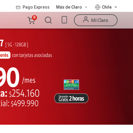
Pago Express
Más de Claro
Chile
Carro
0
Mi Claro
de
la
compra
Valor
Línea