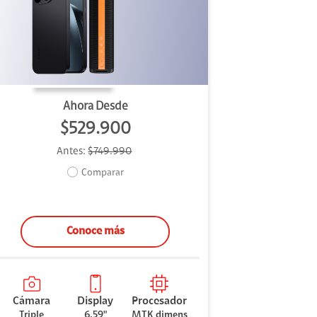
Ahora Desde
$529.900
Antes:
$749.990
Comparar
Conoce más
Cámara
Display
Procesador
Triple
6.59"
MTK dimens