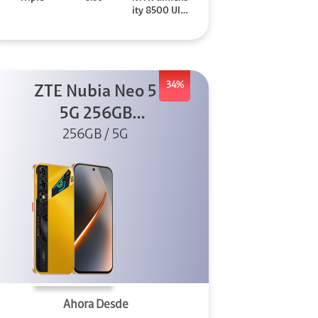
ity 8500 Ultr
a
34%
ZTE Nubia Neo 5
5G 256GB
256GB / 5G
Dorado
Ahora Desde