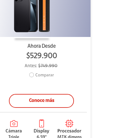
Ahora Desde
$529.900
Antes:
$749.990
Comparar
Conoce más
Cámara
Display
Procesador
Triple
6.59"
MTK dimens