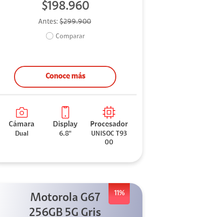
$198.960
Antes:
$299.900
Comparar
Conoce más
Cámara
Display
Procesador
Dual
6.8"
UNISOC T93
00
11%
Motorola G67
256GB 5G Gris