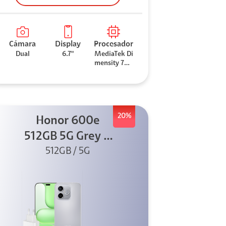
Cámara
Display
Procesador
Dual
6.7"
MediaTek Di
mensity 706
0
20%
Honor 600e
512GB 5G Grey +
512GB / 5G
45W