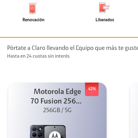
de
de
(0)
(0)
faceta
faceta
visión
Renovación
Liberados
visión + Telefonía
e streaming
Pórtate a Claro llevando el Equipo que más te gust
Hasta en 24 cuotas sin interés
42%
Motorola Edge
elular
70 Fusion 256GB
256GB / 5G
Azul