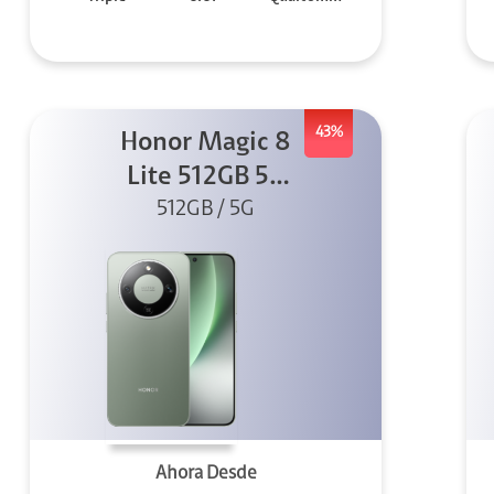
43%
Honor Magic 8
Lite 512GB 5G
512GB / 5G
Verde
Ahora Desde