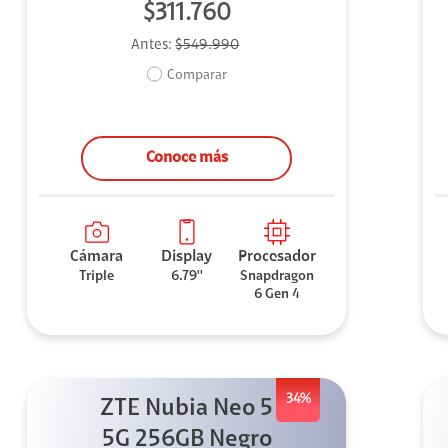
$311.760
Antes:
$549.990
Comparar
Conoce más
Cámara
Display
Procesador
Triple
6.79''
Snapdragon
6 Gen 4
34%
ZTE Nubia Neo 5
5G 256GB Negro