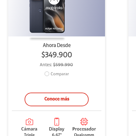
uipo
ento
ium
Ahora Desde
$349.900
Antes:
$599.990
alor Agregado
Comparar
Conoce más
Cámara
Display
Procesador
Triple
6.67"
Qualcomm