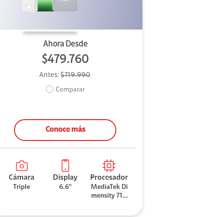
Ahora Desde
$479.760
Antes:
$719.990
Comparar
Conoce más
Cámara
Display
Procesador
Triple
6.6''
MediaTek Di
mensity 710
0 Elite