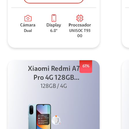
Cámara
Display
Procesador
Dual
6.8"
UNISOC T93
00
61%
Xiaomi Redmi A7
Pro 4G 128GB
Azul + Cargador
128GB / 4G