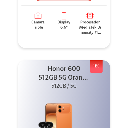
Cámara
Display
Procesador
Triple
6.6''
MediaTek Di
mensity 710
0 Elite
11%
Honor 600
512GB 5G Orange
512GB / 5G
+ Clip 2