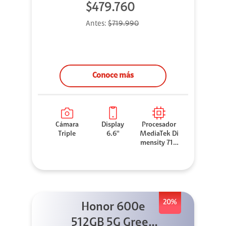
$479.760
Antes:
$719.990
Conoce más
Cámara
Display
Procesador
Triple
6.6''
MediaTek Di
mensity 710
0 Elite
20%
Honor 600e
512GB 5G Green