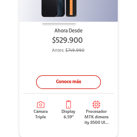
Ahora Desde
$529.900
Antes:
$749.990
Conoce más
Cámara
Display
Procesador
Triple
6.59"
MTK dimens
ity 8500 Ultr
a