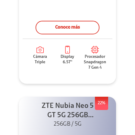
Conoce más
Cámara
Display
Procesador
Triple
6.57''
Snapdragon
7 Gen 4
22%
ZTE Nubia Neo 5
GT 5G 256GB
Negro + GPAD +
256GB / 5G
Cable