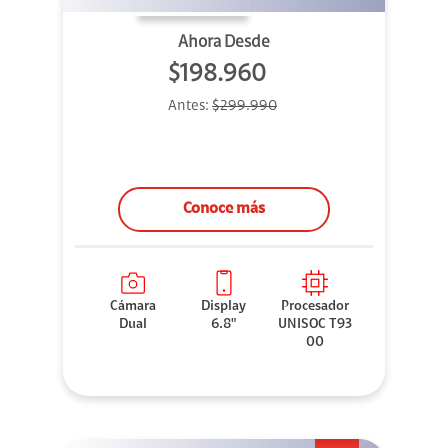
Ahora Desde
$198.960
Antes:
$299.990
Conoce más
Cámara
Display
Procesador
Dual
6.8"
UNISOC T93
00