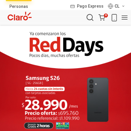
Lista
Pago Express
CL
Personas
de
Carro
productos
0
de
la
compra