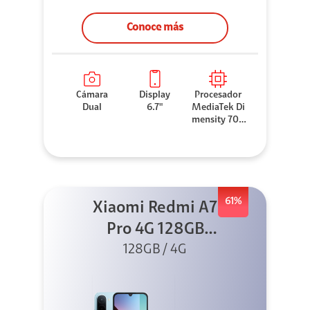
Conoce más
Cámara
Display
Procesador
Dual
6.7"
MediaTek Di
mensity 706
0
61%
Xiaomi Redmi A7
Pro 4G 128GB
Azul + Cargador
128GB / 4G