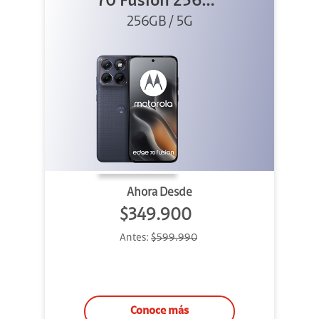
70 Fusion 256GB
256GB / 5G
Azul
Ahora Desde
$349.900
Antes:
$599.990
Conoce más