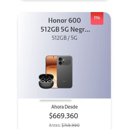
11%
Honor 600
512GB 5G Negro
512GB / 5G
+ Clip 2
Ahora Desde
$669.360
Antes:
$749.990