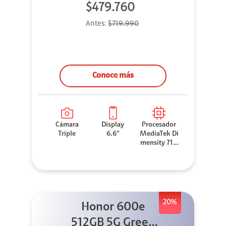
$479.760
Antes:
$719.990
Conoce más
Cámara
Display
Procesador
Triple
6.6''
MediaTek Di
mensity 710
0 Elite
20%
Honor 600e
512GB 5G Green