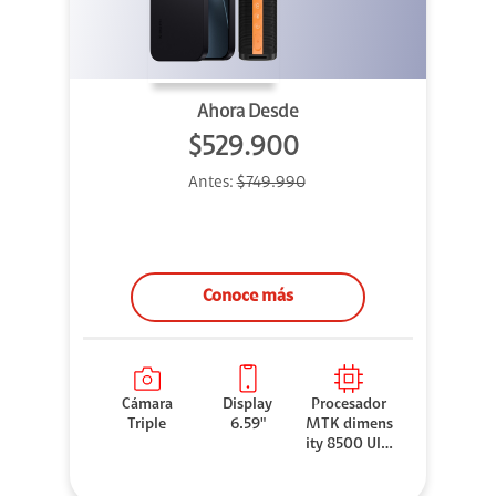
Ahora Desde
$529.900
Antes:
$749.990
Conoce más
Cámara
Display
Procesador
Triple
6.59"
MTK dimens
ity 8500 Ultr
a