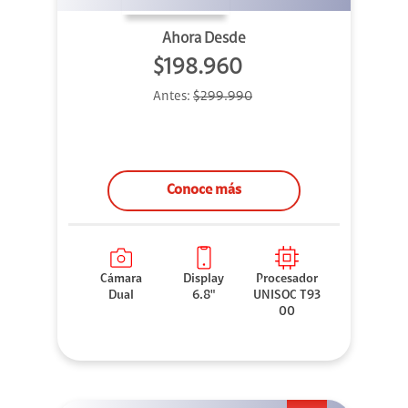
Ahora Desde
$198.960
Antes:
$299.990
Conoce más
Cámara
Display
Procesador
Dual
6.8"
UNISOC T93
00