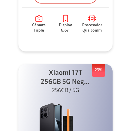
Cámara
Display
Procesador
Triple
6.67"
Qualcomm
29%
Xiaomi 17T
256GB 5G Negro
256GB / 5G
+ Sound
Outdoor