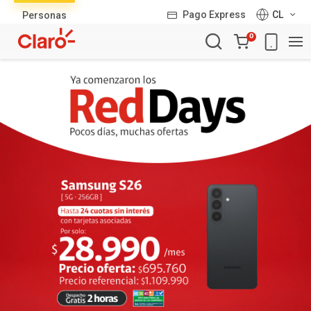
Lista
Pago Express
CL
Personas
de
Carro
productos
0
de
la
compra