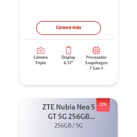
Conoce más
Cámara
Display
Procesador
Triple
6.57''
Snapdragon
7 Gen 4
22%
ZTE Nubia Neo 5
GT 5G 256GB
Negro + GPAD +
256GB / 5G
Cable