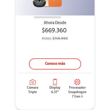
Ahora Desde
$669.360
Antes:
$749.990
Conoce más
Cámara
Display
Procesador
Triple
6.57''
Snapdragon
7 Gen 4