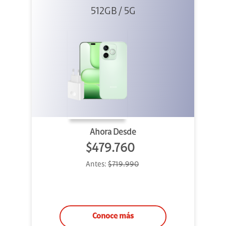
512GB / 5G
+ 45W
Ahora Desde
$479.760
Antes:
$719.990
Conoce más