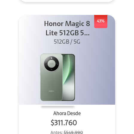
43%
Honor Magic 8
Lite 512GB 5G
512GB / 5G
Verde
Ahora Desde
$311.760
Antes:
$549.990