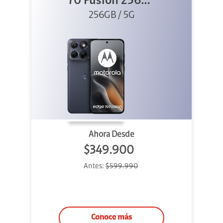
70 Fusion 256GB
256GB / 5G
Azul
Ahora Desde
$349.900
Antes:
$599.990
Conoce más