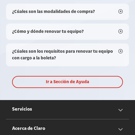
¿Cúales son las modalidades de compra?
¿Cómo y dónde renovar tu equipo?
¿Cúales son los requisitos para renovar tu equipo
con cargo a la boleta?
Ir a Sección de Ayuda
Servicios
Servicios Móviles
Acerca de Claro