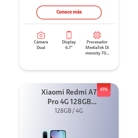
Conoce más
Cámara
Display
Procesador
Dual
6.7"
MediaTek Di
mensity 706
0
61%
Xiaomi Redmi A7
Pro 4G 128GB
Azul + Cargador
128GB / 4G