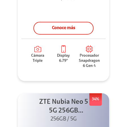
Conoce más
Cámara
Display
Procesador
Triple
6.79''
Snapdragon
6 Gen 4
34%
ZTE Nubia Neo 5
5G 256GB
256GB / 5G
Dorado