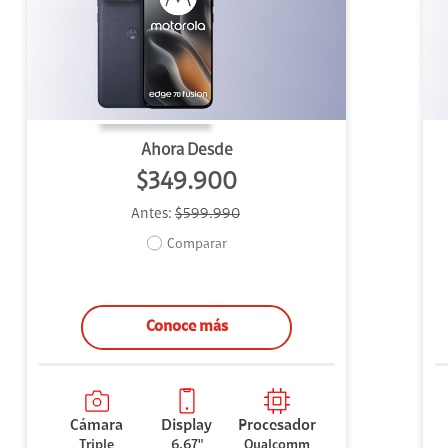
uipo
ento
ium
Ahora Desde
$349.900
Antes:
$599.990
alor Agregado
Comparar
Conoce más
Cámara
Display
Procesador
Triple
6.67"
Qualcomm