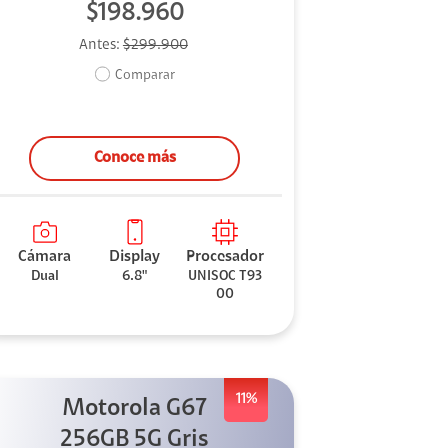
$198.960
Antes:
$299.900
Comparar
Conoce más
Cámara
Display
Procesador
Dual
6.8"
UNISOC T93
00
11%
Motorola G67
256GB 5G Gris