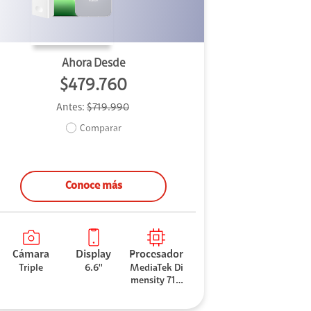
Ahora Desde
$479.760
Antes:
$719.990
Comparar
Conoce más
Cámara
Display
Procesador
Triple
6.6''
MediaTek Di
mensity 710
0 Elite