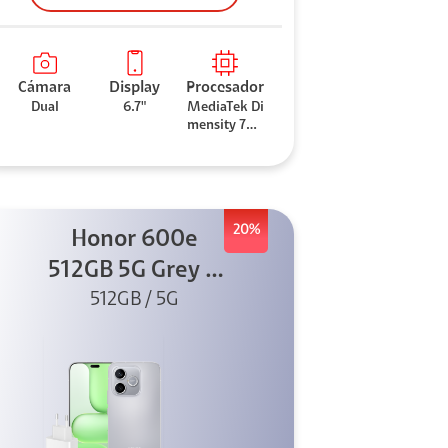
Cámara
Display
Procesador
Dual
6.7"
MediaTek Di
mensity 706
0
20%
Honor 600e
512GB 5G Grey +
512GB / 5G
45W