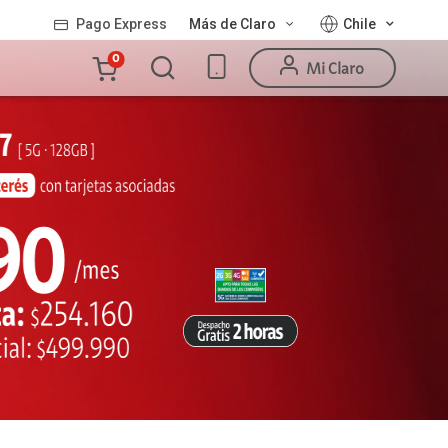
Pago Express
Más de Claro
Chile
Carro
0
Mi Claro
de
la
compra
Valor
Línea