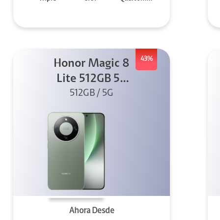
43%
Honor Magic 8
Lite 512GB 5G
512GB / 5G
Verde
Ahora Desde