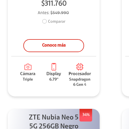
$311.760
Antes:
$549.990
Comparar
Conoce más
Cámara
Display
Procesador
Triple
6.79''
Snapdragon
6 Gen 4
34%
ZTE Nubia Neo 5
5G 256GB Negro