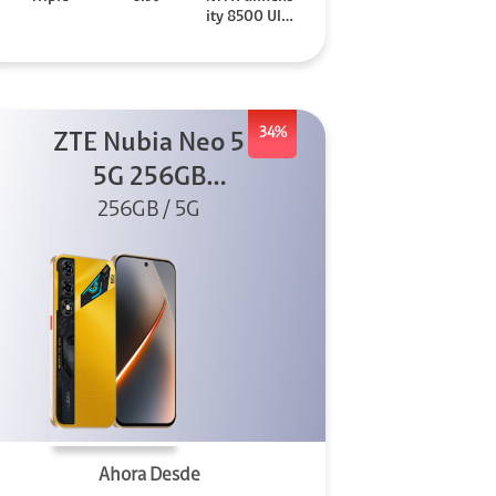
ity 8500 Ultr
a
34%
ZTE Nubia Neo 5
5G 256GB
256GB / 5G
Dorado
Ahora Desde