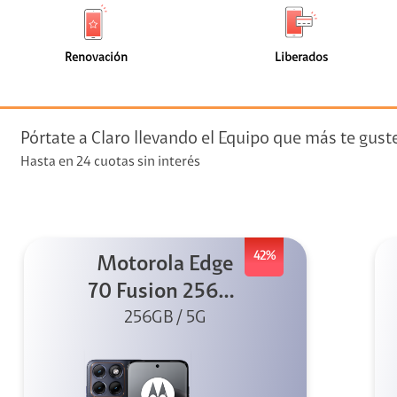
de
de
(0)
(0)
faceta
faceta
visión
Renovación
Liberados
visión + Telefonía
e streaming
Pórtate a Claro llevando el Equipo que más te gust
Hasta en 24 cuotas sin interés
42%
Motorola Edge
elular
70 Fusion 256GB
256GB / 5G
Azul