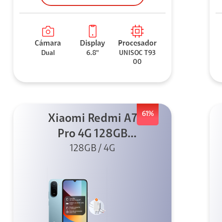
Cámara
Display
Procesador
Dual
6.8"
UNISOC T93
00
61%
Xiaomi Redmi A7
Pro 4G 128GB
Azul + Cargador
128GB / 4G