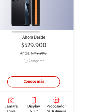
Ahora Desde
$529.900
Antes:
$749.990
Comparar
Conoce más
Cámara
Display
Procesador
Triple
6.59"
MTK dimens