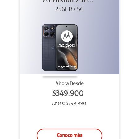
70 Fusion 256GB
256GB / 5G
Azul
Ahora Desde
$349.900
Antes:
$599.990
Conoce más