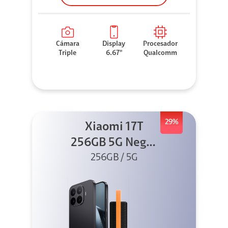
Cámara
Display
Procesador
Triple
6.67"
Qualcomm
29%
Xiaomi 17T
256GB 5G Negro
256GB / 5G
+ Sound
Outdoor