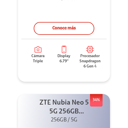
Conoce más
Cámara
Display
Procesador
Triple
6.79''
Snapdragon
6 Gen 4
34%
ZTE Nubia Neo 5
5G 256GB
256GB / 5G
Dorado