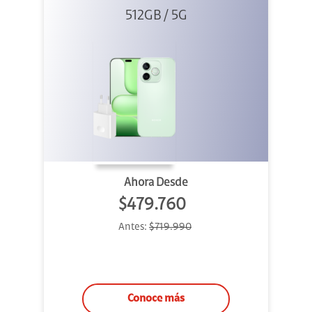
512GB / 5G
+ 45W
Ahora Desde
$479.760
Antes:
$719.990
Conoce más