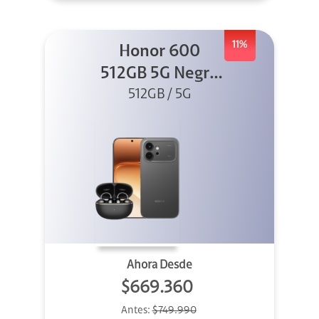
11%
Honor 600
512GB 5G Negro
512GB / 5G
+ Clip 2
Ahora Desde
$669.360
Antes:
$749.990