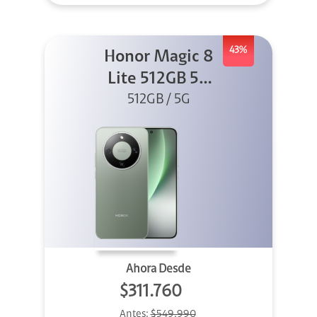
43%
Honor Magic 8
Lite 512GB 5G
512GB / 5G
Verde
Ahora Desde
$311.760
Antes:
$549.990