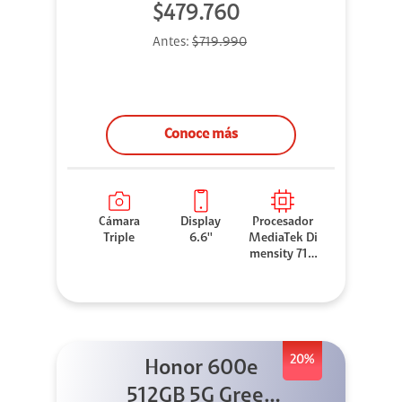
$479.760
Antes:
$719.990
Conoce más
Cámara
Display
Procesador
Triple
6.6''
MediaTek Di
mensity 710
0 Elite
20%
Honor 600e
512GB 5G Green