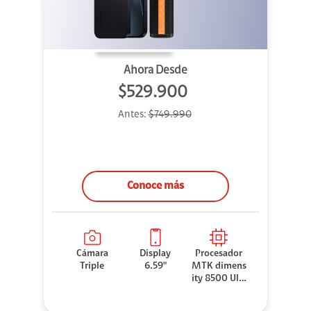
Ahora Desde
$529.900
Antes:
$749.990
Conoce más
Cámara
Display
Procesador
Triple
6.59"
MTK dimens
ity 8500 Ultr
a