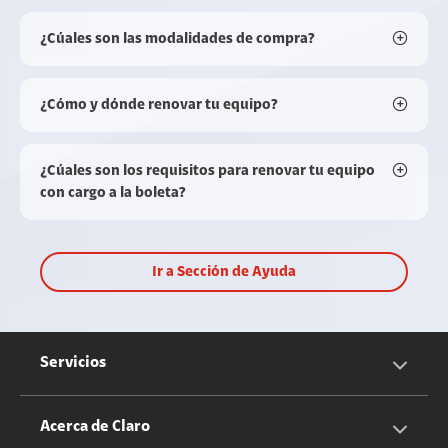
¿Cúales son las modalidades de compra?
¿Cómo y dónde renovar tu equipo?
¿Cúales son los requisitos para renovar tu equipo
con cargo a la boleta?
Ir a Sección de Ayuda
Servicios
Servicios Móviles
Acerca de Claro