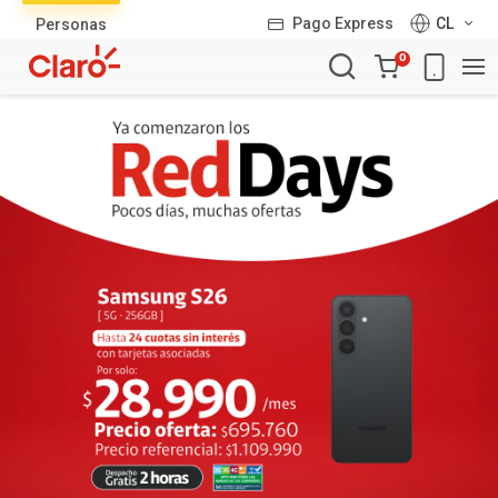
Lista
Pago Express
CL
Personas
de
Carro
productos
0
de
la
compra