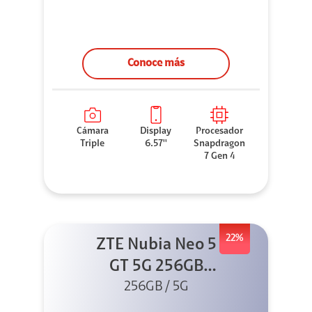
Conoce más
Cámara
Display
Procesador
Triple
6.57''
Snapdragon
7 Gen 4
22%
ZTE Nubia Neo 5
GT 5G 256GB
Negro + GPAD +
256GB / 5G
Cable