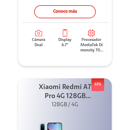
Conoce más
Cámara
Display
Procesador
Dual
6.7"
MediaTek Di
mensity 706
0
61%
Xiaomi Redmi A7
Pro 4G 128GB
Azul + Cargador
128GB / 4G