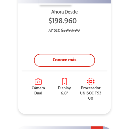
Ahora Desde
$198.960
Antes:
$299.990
Conoce más
Cámara
Display
Procesador
Dual
6.8"
UNISOC T93
00