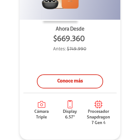
Ahora Desde
$669.360
Antes:
$749.990
Conoce más
Cámara
Display
Procesador
Triple
6.57''
Snapdragon
7 Gen 4