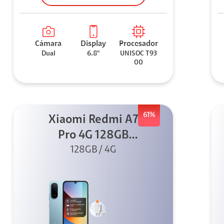
Cámara
Display
Procesador
Dual
6.8"
UNISOC T93
00
61%
Xiaomi Redmi A7
Pro 4G 128GB
Azul + Cargador
128GB / 4G