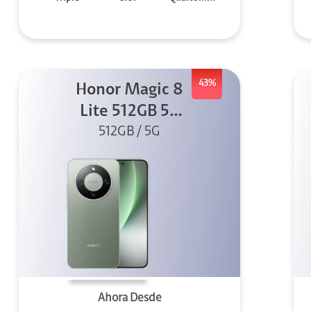
43%
Honor Magic 8
Lite 512GB 5G
512GB / 5G
Verde
Ahora Desde