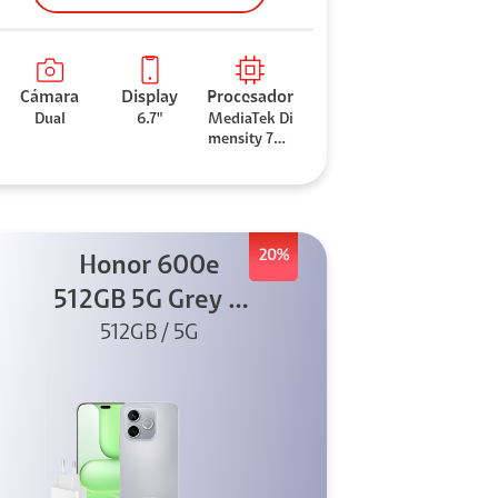
Cámara
Display
Procesador
Dual
6.7"
MediaTek Di
mensity 706
0
20%
Honor 600e
512GB 5G Grey +
512GB / 5G
45W