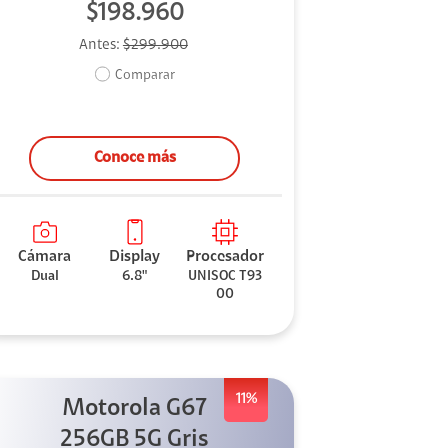
$198.960
Antes:
$299.900
Comparar
Conoce más
Cámara
Display
Procesador
Dual
6.8"
UNISOC T93
00
11%
Motorola G67
256GB 5G Gris