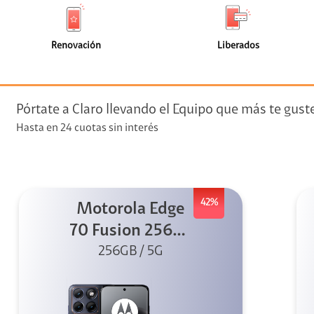
de
de
(0)
(0)
faceta
faceta
visión
Renovación
Liberados
visión + Telefonía
e streaming
Pórtate a Claro llevando el Equipo que más te gust
Hasta en 24 cuotas sin interés
42%
Motorola Edge
elular
70 Fusion 256GB
256GB / 5G
Azul