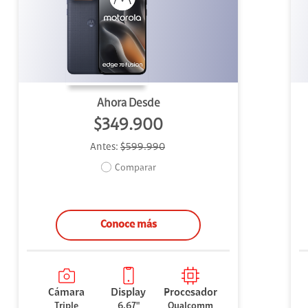
uipo
ento
ium
Ahora Desde
$349.900
Antes:
$599.990
alor Agregado
Comparar
Conoce más
Cámara
Display
Procesador
Triple
6.67"
Qualcomm