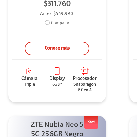
$311.760
Antes:
$549.990
Comparar
Conoce más
Cámara
Display
Procesador
Triple
6.79''
Snapdragon
6 Gen 4
34%
ZTE Nubia Neo 5
5G 256GB Negro