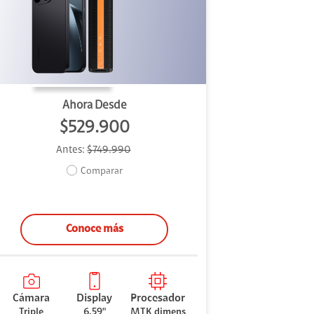
Ahora Desde
$529.900
Antes:
$749.990
Comparar
Conoce más
Cámara
Display
Procesador
Triple
6.59"
MTK dimens