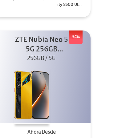
ity 8500 Ultr
a
34%
ZTE Nubia Neo 5
5G 256GB
256GB / 5G
Dorado
Ahora Desde