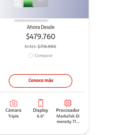
Ahora Desde
$479.760
Antes:
$719.990
Comparar
Conoce más
Cámara
Display
Procesador
Triple
6.6''
MediaTek Di
mensity 710
0 Elite