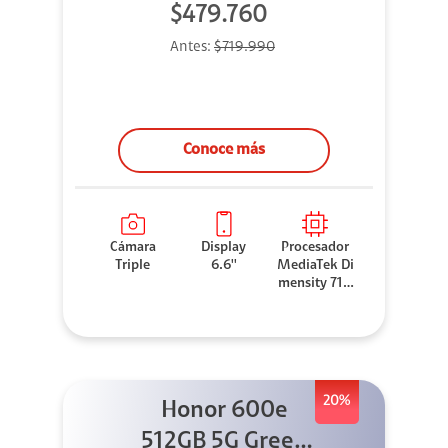
$479.760
Antes:
$719.990
Conoce más
Cámara
Display
Procesador
Triple
6.6''
MediaTek Di
mensity 710
0 Elite
20%
Honor 600e
512GB 5G Green