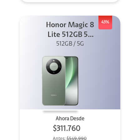
43%
Honor Magic 8
Lite 512GB 5G
512GB / 5G
Verde
Ahora Desde
$311.760
Antes:
$549.990