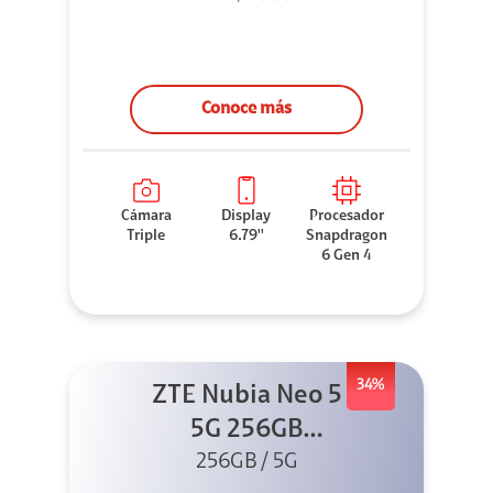
Conoce más
Cámara
Display
Procesador
Triple
6.79''
Snapdragon
6 Gen 4
34%
ZTE Nubia Neo 5
5G 256GB
256GB / 5G
Dorado