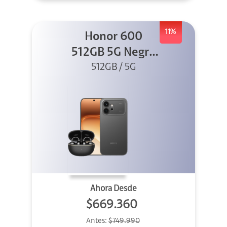
11%
Honor 600
512GB 5G Negro
512GB / 5G
+ Clip 2
Ahora Desde
$669.360
Antes:
$749.990