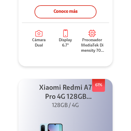
Conoce más
Cámara
Display
Procesador
Dual
6.7"
MediaTek Di
mensity 706
0
61%
Xiaomi Redmi A7
Pro 4G 128GB
Azul + Cargador
128GB / 4G