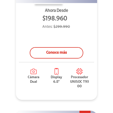
Ahora Desde
$198.960
Antes:
$299.990
Conoce más
Cámara
Display
Procesador
Dual
6.8"
UNISOC T93
00