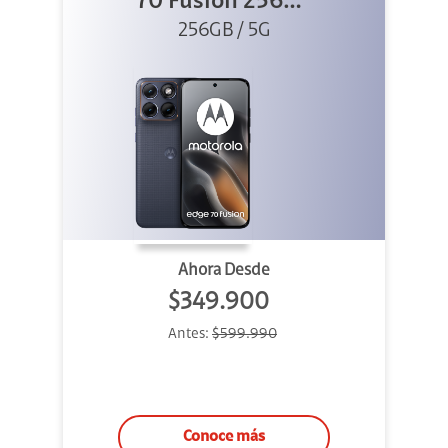
70 Fusion 256GB
256GB / 5G
Azul
Ahora Desde
$349.900
Antes:
$599.990
Conoce más