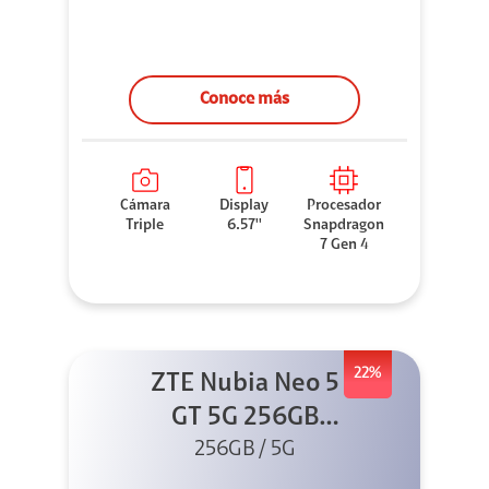
Conoce más
Cámara
Display
Procesador
Triple
6.57''
Snapdragon
7 Gen 4
22%
ZTE Nubia Neo 5
GT 5G 256GB
Negro + GPAD +
256GB / 5G
Cable