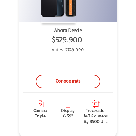
Ahora Desde
$529.900
Antes:
$749.990
Conoce más
Cámara
Display
Procesador
Triple
6.59"
MTK dimens
ity 8500 Ultr
a