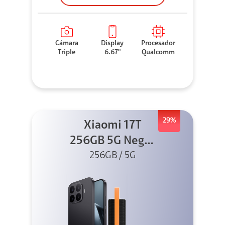
Cámara
Display
Procesador
Triple
6.67"
Qualcomm
29%
Xiaomi 17T
256GB 5G Negro
256GB / 5G
+ Sound
Outdoor