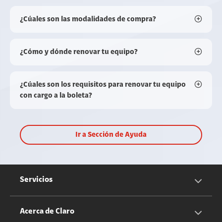
¿Cúales son las modalidades de compra?
¿Cómo y dónde renovar tu equipo?
¿Cúales son los requisitos para renovar tu equipo
con cargo a la boleta?
Ir a Sección de Ayuda
Servicios
Servicios Móviles
Acerca de Claro