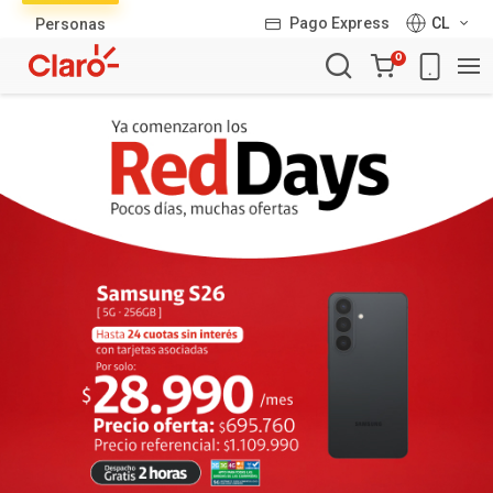
Lista
Pago Express
CL
Personas
de
Carro
productos
0
de
la
compra