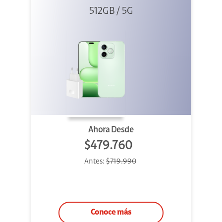
512GB / 5G
+ 45W
Ahora Desde
$479.760
Antes:
$719.990
Conoce más