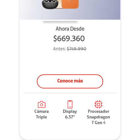
Ahora Desde
$669.360
Antes:
$749.990
Conoce más
Cámara
Display
Procesador
Triple
6.57''
Snapdragon
7 Gen 4