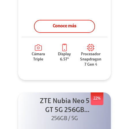
Conoce más
Cámara
Display
Procesador
Triple
6.57''
Snapdragon
7 Gen 4
22%
ZTE Nubia Neo 5
GT 5G 256GB
Negro + GPAD +
256GB / 5G
Cable