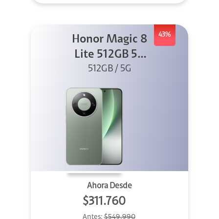
43%
Honor Magic 8
Lite 512GB 5G
512GB / 5G
Verde
Ahora Desde
$311.760
Antes:
$549.990