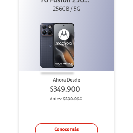
70 Fusion 256GB
256GB / 5G
Azul
Ahora Desde
$349.900
Antes:
$599.990
Conoce más