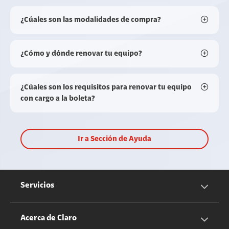
¿Cúales son las modalidades de compra?
¿Cómo y dónde renovar tu equipo?
¿Cúales son los requisitos para renovar tu equipo
con cargo a la boleta?
Ir a Sección de Ayuda
Servicios
Servicios Móviles
Acerca de Claro