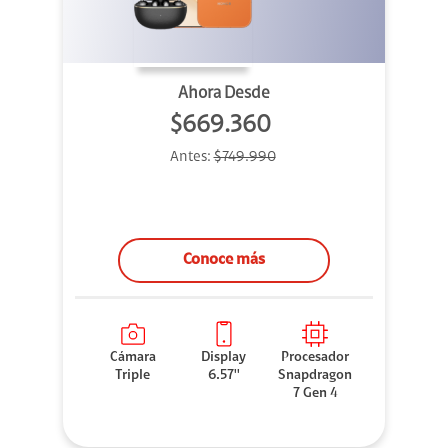
Ahora Desde
$669.360
Antes:
$749.990
Conoce más
Cámara
Display
Procesador
Triple
6.57''
Snapdragon
7 Gen 4