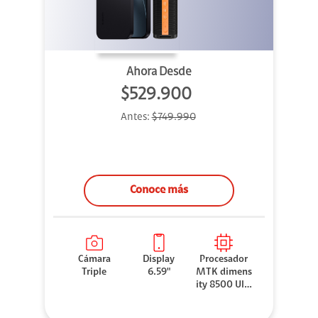
Ahora Desde
$529.900
Antes:
$749.990
Conoce más
Cámara
Display
Procesador
Triple
6.59"
MTK dimens
ity 8500 Ultr
a