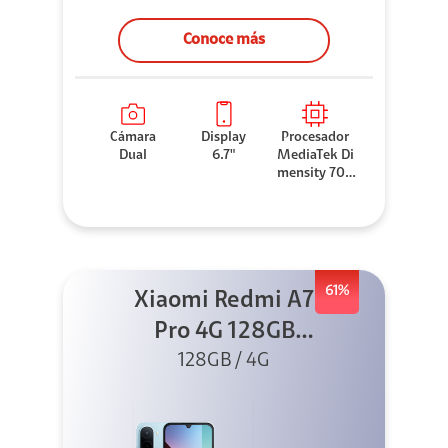
Conoce más
Cámara
Display
Procesador
Dual
6.7"
MediaTek Di
mensity 706
0
61%
Xiaomi Redmi A7
Pro 4G 128GB
Azul + Cargador
128GB / 4G