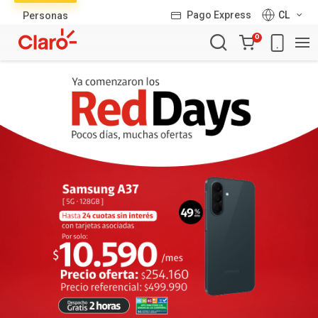
Lista
Pago Express
CL
Personas
de
Carro
productos
0
de
la
compra