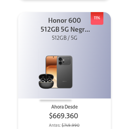
11%
Honor 600
512GB 5G Negro
512GB / 5G
+ Clip 2
Ahora Desde
$669.360
Antes:
$749.990