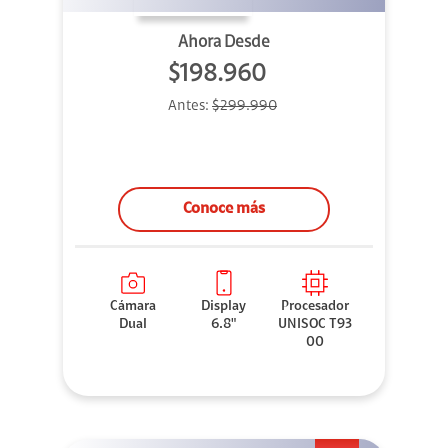
Ahora Desde
$198.960
Antes:
$299.990
Conoce más
Cámara
Display
Procesador
Dual
6.8"
UNISOC T93
00