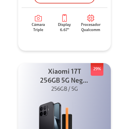
Cámara
Display
Procesador
Triple
6.67"
Qualcomm
29%
Xiaomi 17T
256GB 5G Negro
256GB / 5G
+ Sound
Outdoor