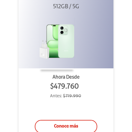
512GB / 5G
+ 45W
Ahora Desde
$479.760
Antes:
$719.990
Conoce más