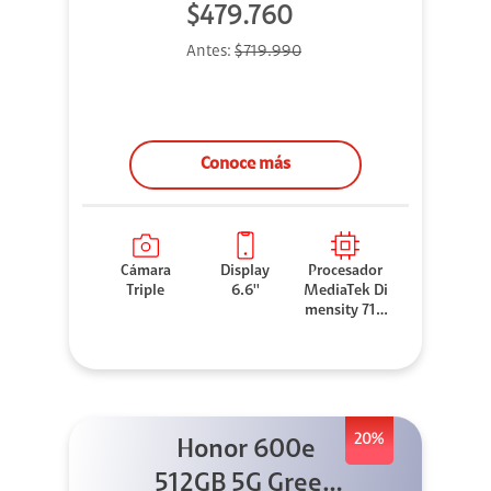
$479.760
Antes:
$719.990
Conoce más
Cámara
Display
Procesador
Triple
6.6''
MediaTek Di
mensity 710
0 Elite
20%
Honor 600e
512GB 5G Green