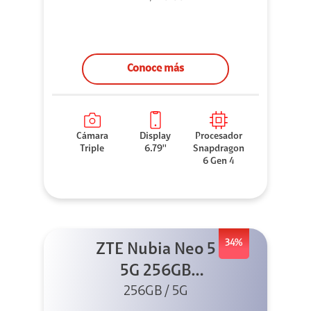
Conoce más
Cámara
Display
Procesador
Triple
6.79''
Snapdragon
6 Gen 4
34%
ZTE Nubia Neo 5
5G 256GB
256GB / 5G
Dorado