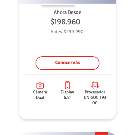
Ahora Desde
$198.960
Antes:
$299.990
Conoce más
Cámara
Display
Procesador
Dual
6.8"
UNISOC T93
00