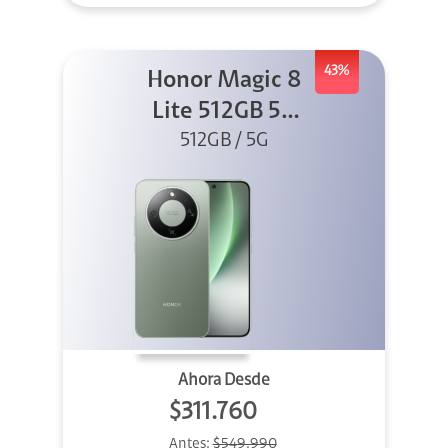
43%
Honor Magic 8
Lite 512GB 5G
512GB / 5G
Verde
Ahora Desde
$311.760
Antes:
$549.990