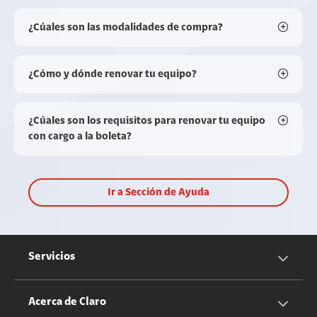
¿Cúales son las modalidades de compra?
¿Cómo y dónde renovar tu equipo?
¿Cúales son los requisitos para renovar tu equipo
con cargo a la boleta?
Ir a Sección de Ayuda
Servicios
Servicios Móviles
Acerca de Claro