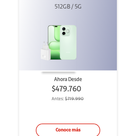
512GB / 5G
+ 45W
Ahora Desde
$479.760
Antes:
$719.990
Conoce más