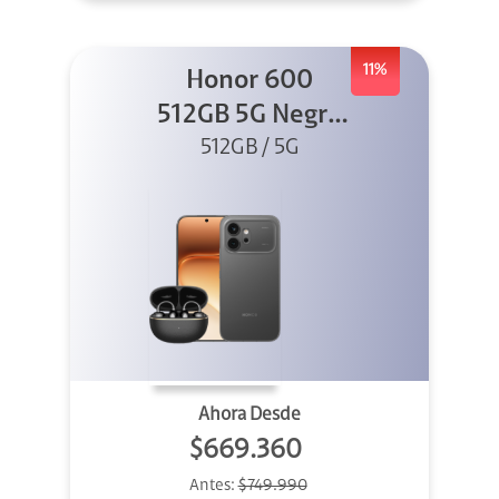
11%
Honor 600
512GB 5G Negro
512GB / 5G
+ Clip 2
Ahora Desde
$669.360
Antes:
$749.990