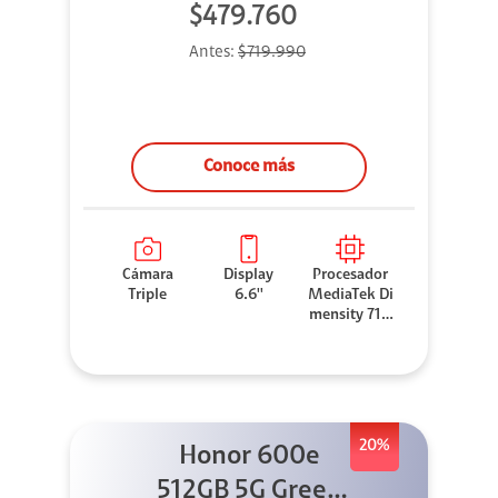
$479.760
Antes:
$719.990
Conoce más
Cámara
Display
Procesador
Triple
6.6''
MediaTek Di
mensity 710
0 Elite
20%
Honor 600e
512GB 5G Green