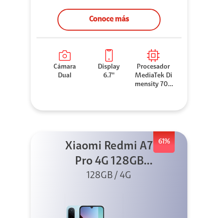
Conoce más
Cámara
Display
Procesador
Dual
6.7"
MediaTek Di
mensity 706
0
61%
Xiaomi Redmi A7
Pro 4G 128GB
Azul + Cargador
128GB / 4G