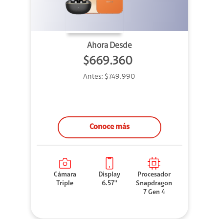
Ahora Desde
$669.360
Antes:
$749.990
Conoce más
Cámara
Display
Procesador
Triple
6.57''
Snapdragon
7 Gen 4