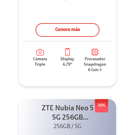
Conoce más
Cámara
Display
Procesador
Triple
6.79''
Snapdragon
6 Gen 4
34%
ZTE Nubia Neo 5
5G 256GB
256GB / 5G
Dorado