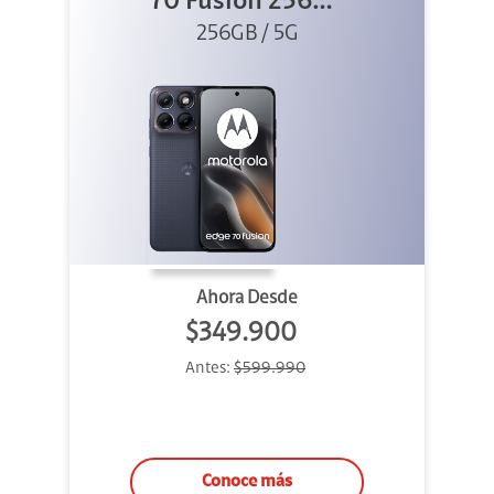
70 Fusion 256GB
256GB / 5G
Azul
Ahora Desde
$349.900
Antes:
$599.990
Conoce más