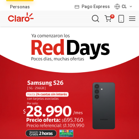
Lista
Pago Express
CL
Personas
de
Carro
productos
0
de
la
compra