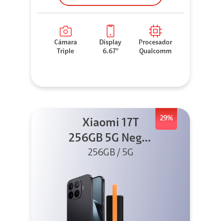
Cámara
Display
Procesador
Triple
6.67"
Qualcomm
29%
Xiaomi 17T
256GB 5G Negro
256GB / 5G
+ Sound
Outdoor