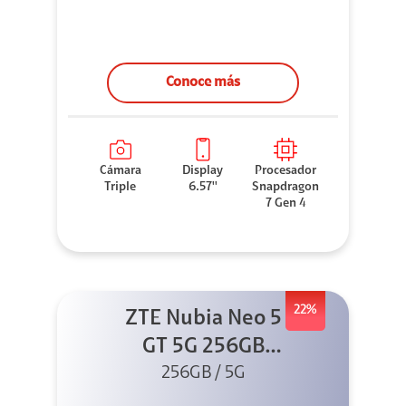
Conoce más
Cámara
Display
Procesador
Triple
6.57''
Snapdragon
7 Gen 4
22%
ZTE Nubia Neo 5
GT 5G 256GB
Negro + GPAD +
256GB / 5G
Cable