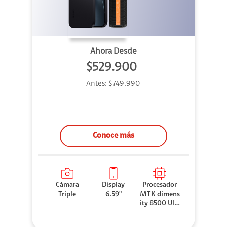
Ahora Desde
$529.900
Antes:
$749.990
Conoce más
Cámara
Display
Procesador
Triple
6.59"
MTK dimens
ity 8500 Ultr
a