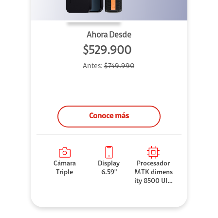
Ahora Desde
$529.900
Antes:
$749.990
Conoce más
Cámara
Display
Procesador
Triple
6.59"
MTK dimens
ity 8500 Ultr
a