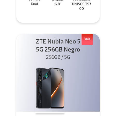
Dual
6.8"
UNISOC T93
00
34%
ZTE Nubia Neo 5
5G 256GB Negro
256GB / 5G