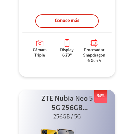
Conoce más
Cámara
Display
Procesador
Triple
6.79''
Snapdragon
6 Gen 4
34%
ZTE Nubia Neo 5
5G 256GB
256GB / 5G
Dorado