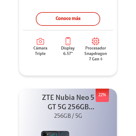
Conoce más
Cámara
Display
Procesador
Triple
6.57''
Snapdragon
7 Gen 4
22%
ZTE Nubia Neo 5
GT 5G 256GB
Negro + GPAD +
256GB / 5G
Cable