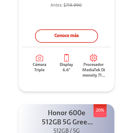
Antes:
$719.990
Conoce más
Cámara
Display
Procesador
Triple
6.6''
MediaTek Di
mensity 710
0 Elite
20%
Honor 600e
512GB 5G Green
512GB / 5G
+ 45W