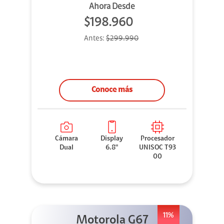
Ahora Desde
$198.960
Antes:
$299.990
Conoce más
Cámara
Display
Procesador
Dual
6.8"
UNISOC T93
00
11%
Motorola G67