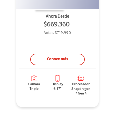
Ahora Desde
$669.360
Antes:
$749.990
Conoce más
Cámara
Display
Procesador
Triple
6.57''
Snapdragon
7 Gen 4