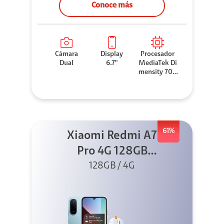
Conoce más
Cámara
Display
Procesador
Dual
6.7"
MediaTek Di
mensity 706
0
61%
Xiaomi Redmi A7
Pro 4G 128GB
Azul + Cargador
128GB / 4G