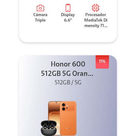
Cámara
Display
Procesador
Triple
6.6''
MediaTek Di
mensity 710
0 Elite
11%
Honor 600
512GB 5G Orange
512GB / 5G
+ Clip 2