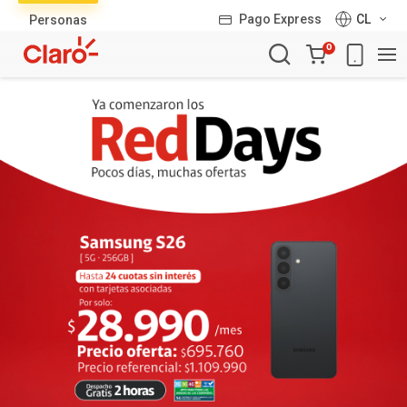
Lista
Pago Express
CL
Personas
de
Carro
productos
0
de
la
compra