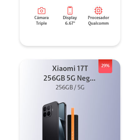
Cámara
Display
Procesador
Triple
6.67"
Qualcomm
29%
Xiaomi 17T
256GB 5G Negro
256GB / 5G
+ Sound
Outdoor