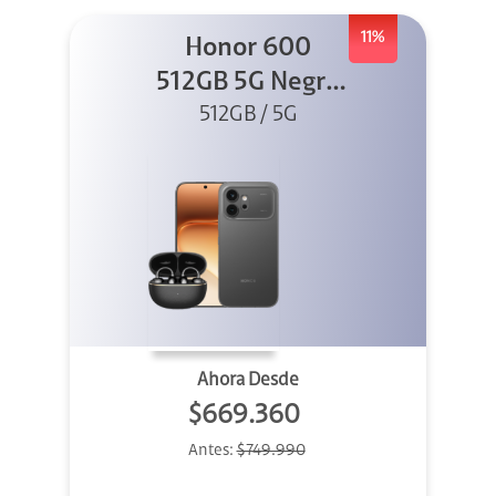
11%
Honor 600
512GB 5G Negro
512GB / 5G
+ Clip 2
Ahora Desde
$669.360
Antes:
$749.990