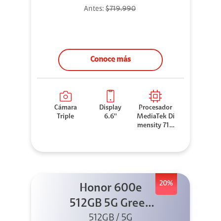
Antes:
$719.990
Conoce más
Cámara
Display
Procesador
Triple
6.6''
MediaTek Di
mensity 710
0 Elite
20%
Honor 600e
512GB 5G Green
512GB / 5G
+ 45W