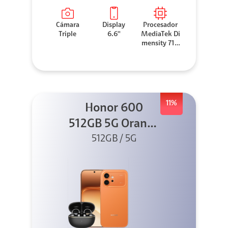
Cámara
Display
Procesador
Triple
6.6''
MediaTek Di
mensity 710
0 Elite
11%
Honor 600
512GB 5G Orange
512GB / 5G
+ Clip 2