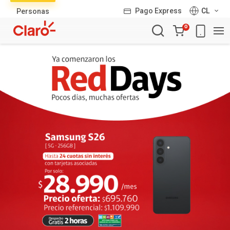
Lista
Pago Express
CL
Personas
de
Carro
productos
0
de
la
compra