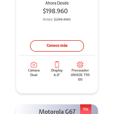
Ahora Desde
$198.960
Antes:
$299.990
Conoce más
Cámara
Display
Procesador
Dual
6.8"
UNISOC T93
00
11%
Motorola G67