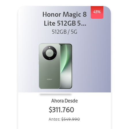
43%
Honor Magic 8
Lite 512GB 5G
512GB / 5G
Verde
Ahora Desde
$311.760
Antes:
$549.990