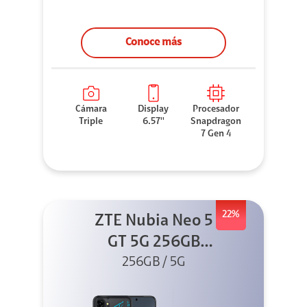
Conoce más
Cámara
Display
Procesador
Triple
6.57''
Snapdragon
7 Gen 4
22%
ZTE Nubia Neo 5
GT 5G 256GB
Negro + GPAD +
256GB / 5G
Cable