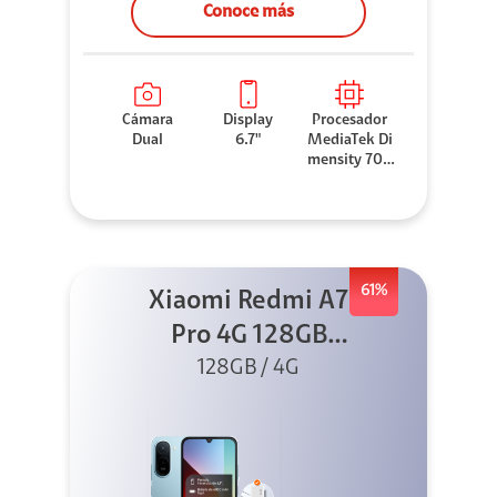
Conoce más
Cámara
Display
Procesador
Dual
6.7"
MediaTek Di
mensity 706
0
61%
Xiaomi Redmi A7
Pro 4G 128GB
Azul + Cargador
128GB / 4G