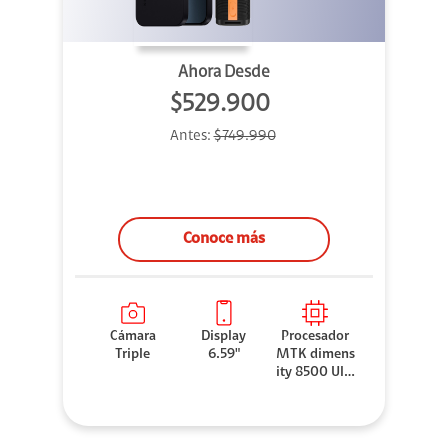
Ahora Desde
$529.900
Antes:
$749.990
Conoce más
Cámara
Display
Procesador
Triple
6.59"
MTK dimens
ity 8500 Ultr
a