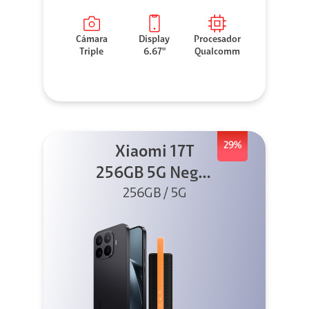
Cámara
Display
Procesador
Triple
6.67"
Qualcomm
29%
Xiaomi 17T
256GB 5G Negro
256GB / 5G
+ Sound
Outdoor