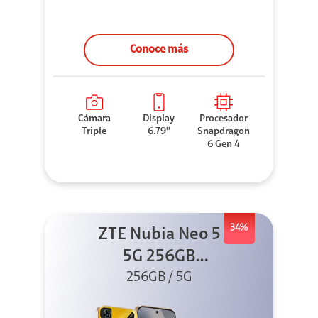
Conoce más
Cámara
Display
Procesador
Triple
6.79''
Snapdragon
6 Gen 4
34%
ZTE Nubia Neo 5
5G 256GB
256GB / 5G
Dorado