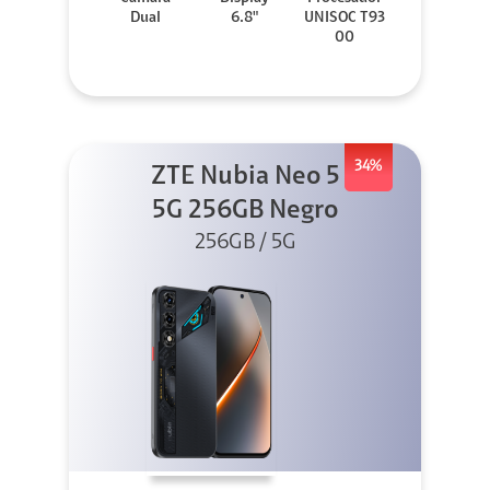
Dual
6.8"
UNISOC T93
00
34%
ZTE Nubia Neo 5
5G 256GB Negro
256GB / 5G