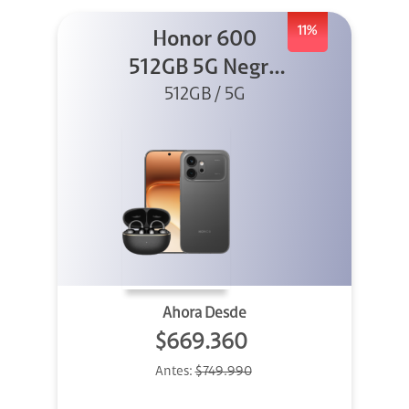
11%
Honor 600
512GB 5G Negro
512GB / 5G
+ Clip 2
Ahora Desde
$669.360
Antes:
$749.990