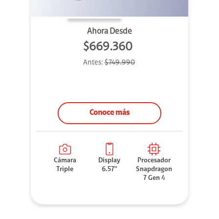
Ahora Desde
$669.360
Antes:
$749.990
Conoce más
Cámara
Display
Procesador
Triple
6.57''
Snapdragon
7 Gen 4