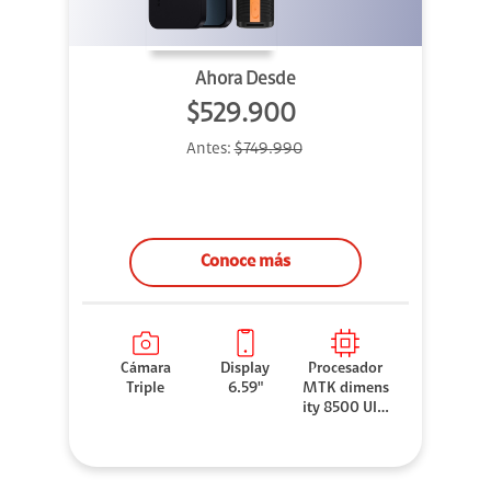
Ahora Desde
$529.900
Antes:
$749.990
Conoce más
Cámara
Display
Procesador
Triple
6.59"
MTK dimens
ity 8500 Ultr
a