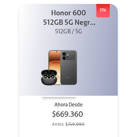
11%
Honor 600
512GB 5G Negro
512GB / 5G
+ Clip 2
Ahora Desde
$669.360
Antes:
$749.990