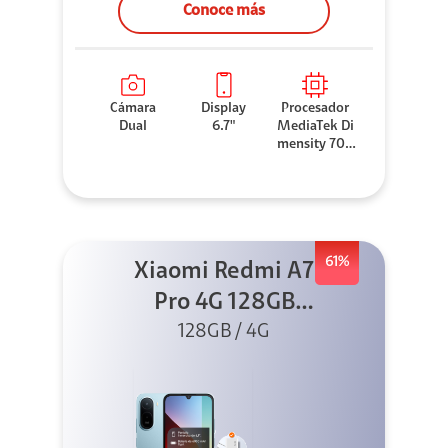
Conoce más
Cámara
Display
Procesador
Dual
6.7"
MediaTek Di
mensity 706
0
61%
Xiaomi Redmi A7
Pro 4G 128GB
Azul + Cargador
128GB / 4G