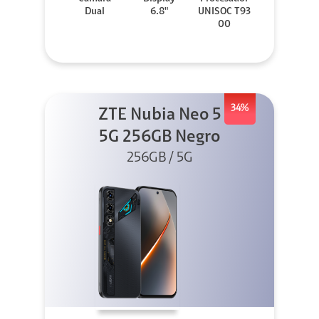
Dual
6.8"
UNISOC T93
00
34%
ZTE Nubia Neo 5
5G 256GB Negro
256GB / 5G