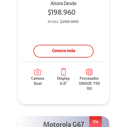
Ahora Desde
$198.960
Antes:
$299.990
Conoce más
Cámara
Display
Procesador
Dual
6.8"
UNISOC T93
00
11%
Motorola G67