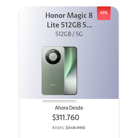
43%
Honor Magic 8
Lite 512GB 5G
512GB / 5G
Verde
Ahora Desde
$311.760
Antes:
$549.990