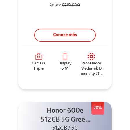
Antes:
$719.990
Conoce más
Cámara
Display
Procesador
Triple
6.6''
MediaTek Di
mensity 710
0 Elite
20%
Honor 600e
512GB 5G Green
512GB / 5G
+ 45W