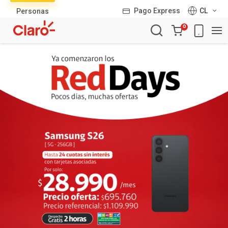
Lista
Pago Express
CL
Personas
de
Carro
productos
0
de
la
compra