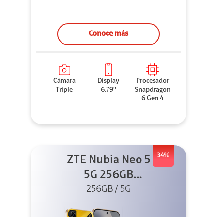
Conoce más
Cámara
Display
Procesador
Triple
6.79''
Snapdragon
6 Gen 4
34%
ZTE Nubia Neo 5
5G 256GB
256GB / 5G
Dorado