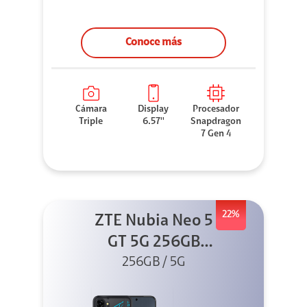
Conoce más
Cámara
Display
Procesador
Triple
6.57''
Snapdragon
7 Gen 4
22%
ZTE Nubia Neo 5
GT 5G 256GB
Negro + GPAD +
256GB / 5G
Cable