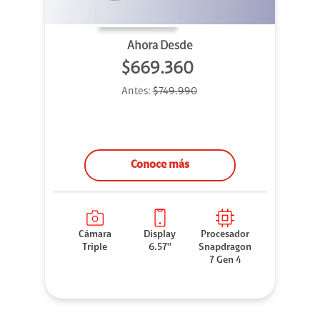
Ahora Desde
$669.360
Antes:
$749.990
Conoce más
Cámara
Display
Procesador
Triple
6.57''
Snapdragon
7 Gen 4