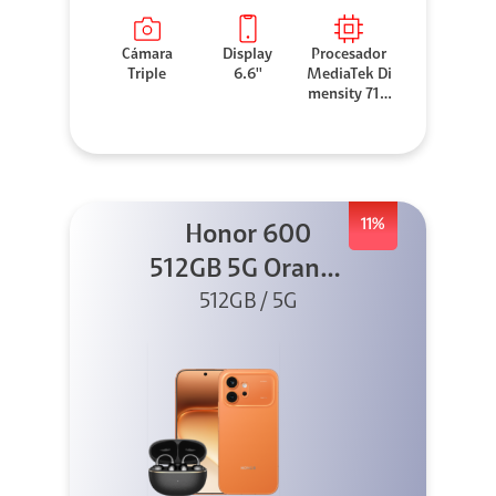
Cámara
Display
Procesador
Triple
6.6''
MediaTek Di
mensity 710
0 Elite
11%
Honor 600
512GB 5G Orange
512GB / 5G
+ Clip 2