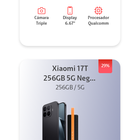
Cámara
Display
Procesador
Triple
6.67"
Qualcomm
29%
Xiaomi 17T
256GB 5G Negro
256GB / 5G
+ Sound
Outdoor