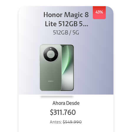
43%
Honor Magic 8
Lite 512GB 5G
512GB / 5G
Verde
Ahora Desde
$311.760
Antes:
$549.990