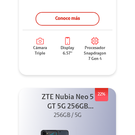
Conoce más
Cámara
Display
Procesador
Triple
6.57''
Snapdragon
7 Gen 4
22%
ZTE Nubia Neo 5
GT 5G 256GB
Negro + GPAD +
256GB / 5G
Cable