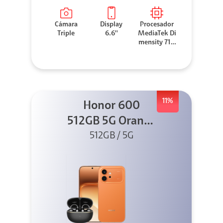
Cámara
Display
Procesador
Triple
6.6''
MediaTek Di
mensity 710
0 Elite
11%
Honor 600
512GB 5G Orange
512GB / 5G
+ Clip 2