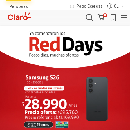
Lista
Pago Express
CL
Personas
de
Carro
productos
0
de
la
compra