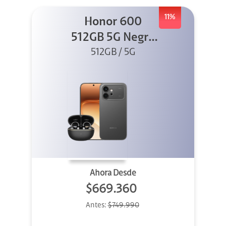
11%
Honor 600
512GB 5G Negro
512GB / 5G
+ Clip 2
Ahora Desde
$669.360
Antes:
$749.990