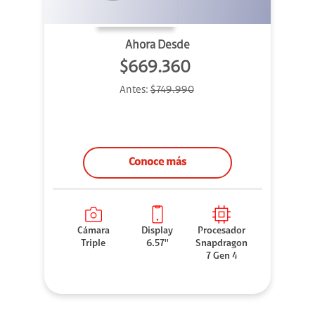
Ahora Desde
$669.360
Antes:
$749.990
Conoce más
Cámara
Display
Procesador
Triple
6.57''
Snapdragon
7 Gen 4