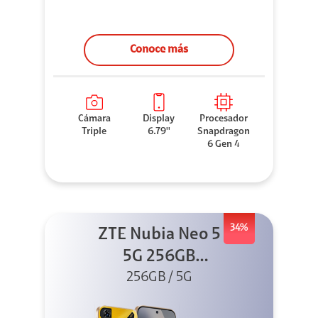
Conoce más
Cámara
Display
Procesador
Triple
6.79''
Snapdragon
6 Gen 4
34%
ZTE Nubia Neo 5
5G 256GB
256GB / 5G
Dorado