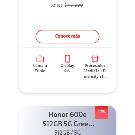
Antes:
$719.990
Conoce más
Cámara
Display
Procesador
Triple
6.6''
MediaTek Di
mensity 710
0 Elite
20%
Honor 600e
512GB 5G Green
512GB / 5G
+ 45W