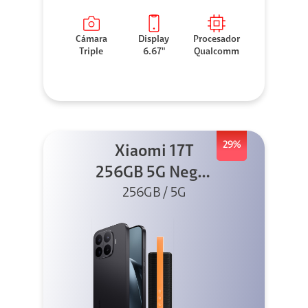
Cámara
Display
Procesador
Triple
6.67"
Qualcomm
29%
Xiaomi 17T
256GB 5G Negro
256GB / 5G
+ Sound
Outdoor