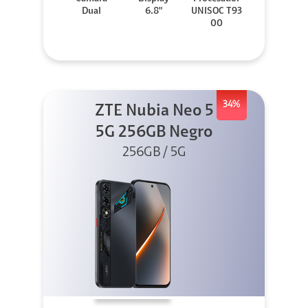
Dual
6.8"
UNISOC T93
00
34%
ZTE Nubia Neo 5
5G 256GB Negro
256GB / 5G