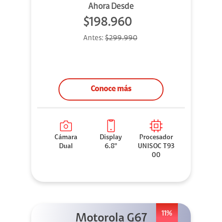
Ahora Desde
$198.960
Antes:
$299.990
Conoce más
Cámara
Display
Procesador
Dual
6.8"
UNISOC T93
00
11%
Motorola G67