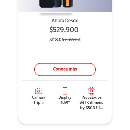
Ahora Desde
$529.900
Antes:
$749.990
Conoce más
Cámara
Display
Procesador
Triple
6.59"
MTK dimens
ity 8500 Ultr
a