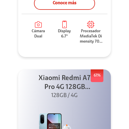
Conoce más
Cámara
Display
Procesador
Dual
6.7"
MediaTek Di
mensity 706
0
61%
Xiaomi Redmi A7
Pro 4G 128GB
Azul + Cargador
128GB / 4G