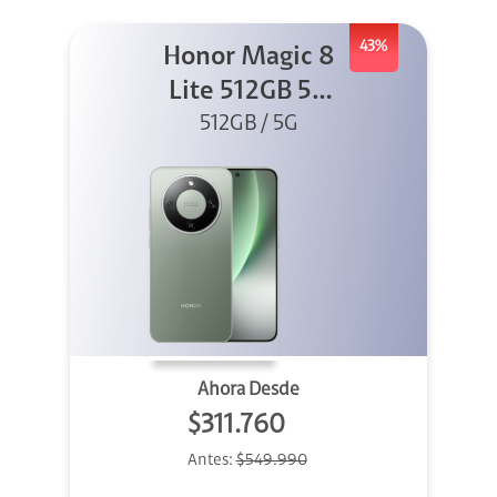
43%
Honor Magic 8
Lite 512GB 5G
512GB / 5G
Verde
Ahora Desde
$311.760
Antes:
$549.990