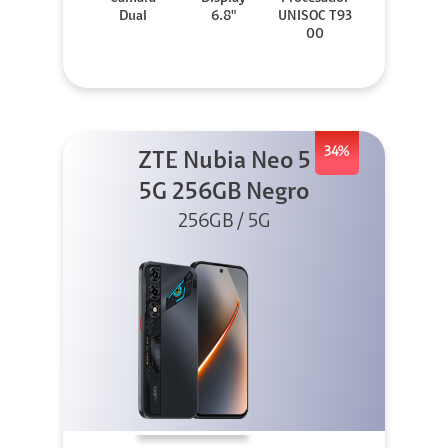
Dual
6.8"
UNISOC T93
00
34%
ZTE Nubia Neo 5
5G 256GB Negro
256GB / 5G