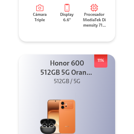
Cámara
Display
Procesador
Triple
6.6''
MediaTek Di
mensity 710
0 Elite
11%
Honor 600
512GB 5G Orange
512GB / 5G
+ Clip 2