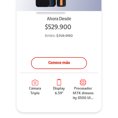
Ahora Desde
$529.900
Antes:
$749.990
Conoce más
Cámara
Display
Procesador
Triple
6.59"
MTK dimens
ity 8500 Ultr
a