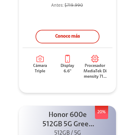
Antes:
$719.990
Conoce más
Cámara
Display
Procesador
Triple
6.6''
MediaTek Di
mensity 710
0 Elite
20%
Honor 600e
512GB 5G Green
512GB / 5G
+ 45W