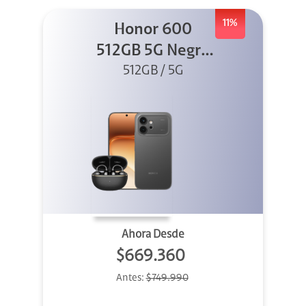
11%
Honor 600
512GB 5G Negro
512GB / 5G
+ Clip 2
Ahora Desde
$669.360
Antes:
$749.990