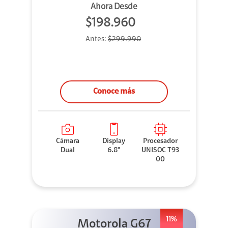
Ahora Desde
$198.960
Antes:
$299.990
Conoce más
Cámara
Display
Procesador
Dual
6.8"
UNISOC T93
00
11%
Motorola G67