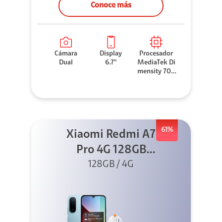
Conoce más
Cámara
Display
Procesador
Dual
6.7"
MediaTek Di
mensity 706
0
61%
Xiaomi Redmi A7
Pro 4G 128GB
Azul + Cargador
128GB / 4G