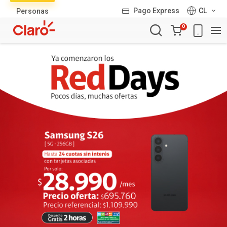
Lista
Pago Express
CL
Personas
de
Carro
productos
0
de
la
compra