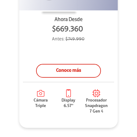
Ahora Desde
$669.360
Antes:
$749.990
Conoce más
Cámara
Display
Procesador
Triple
6.57''
Snapdragon
7 Gen 4