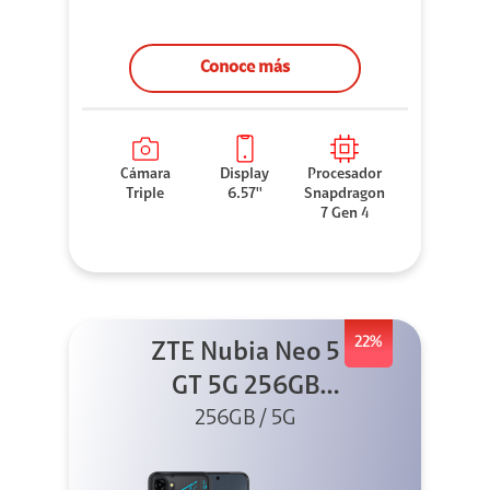
Conoce más
Cámara
Display
Procesador
Triple
6.57''
Snapdragon
7 Gen 4
22%
ZTE Nubia Neo 5
GT 5G 256GB
Negro + GPAD +
256GB / 5G
Cable