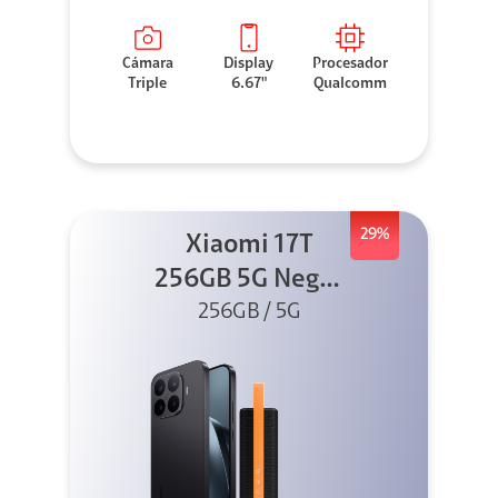
Cámara
Display
Procesador
Triple
6.67"
Qualcomm
29%
Xiaomi 17T
256GB 5G Negro
256GB / 5G
+ Sound
Outdoor