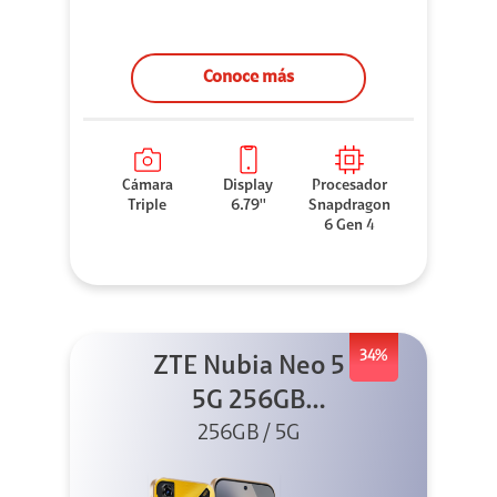
Conoce más
Cámara
Display
Procesador
Triple
6.79''
Snapdragon
6 Gen 4
34%
ZTE Nubia Neo 5
5G 256GB
256GB / 5G
Dorado