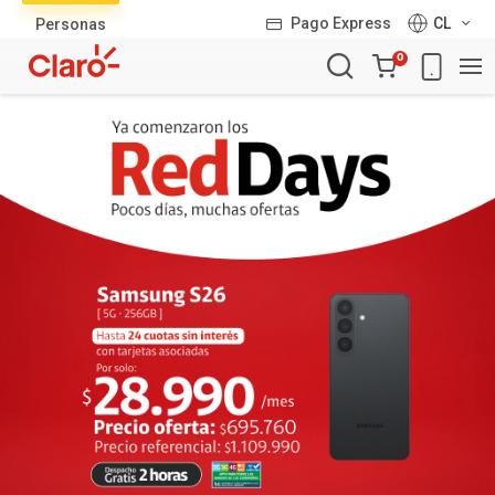
Lista
Pago Express
CL
Personas
de
Carro
productos
0
de
la
compra