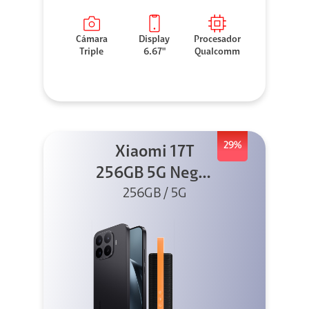
Cámara
Display
Procesador
Triple
6.67"
Qualcomm
29%
Xiaomi 17T
256GB 5G Negro
256GB / 5G
+ Sound
Outdoor