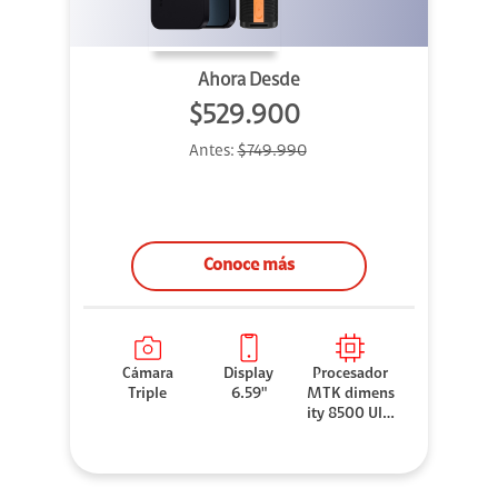
Ahora Desde
$529.900
Antes:
$749.990
Conoce más
Cámara
Display
Procesador
Triple
6.59"
MTK dimens
ity 8500 Ultr
a