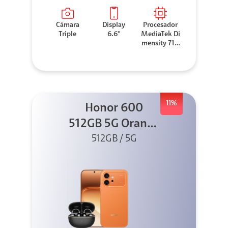
Cámara
Display
Procesador
Triple
6.6''
MediaTek Di
mensity 710
0 Elite
11%
Honor 600
512GB 5G Orange
512GB / 5G
+ Clip 2