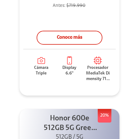
Antes:
$719.990
Conoce más
Cámara
Display
Procesador
Triple
6.6''
MediaTek Di
mensity 710
0 Elite
20%
Honor 600e
512GB 5G Green
512GB / 5G
+ 45W