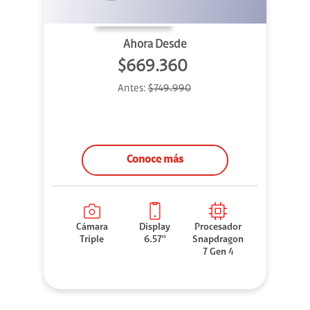
Ahora Desde
$669.360
Antes:
$749.990
Conoce más
Cámara
Display
Procesador
Triple
6.57''
Snapdragon
7 Gen 4