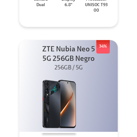
Dual
6.8"
UNISOC T93
00
34%
ZTE Nubia Neo 5
5G 256GB Negro
256GB / 5G