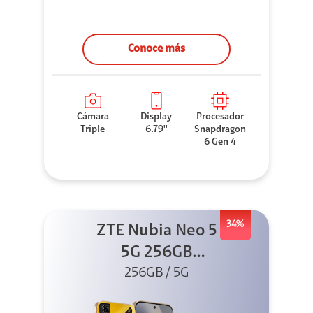
Conoce más
Cámara
Display
Procesador
Triple
6.79''
Snapdragon
6 Gen 4
34%
ZTE Nubia Neo 5
5G 256GB
256GB / 5G
Dorado