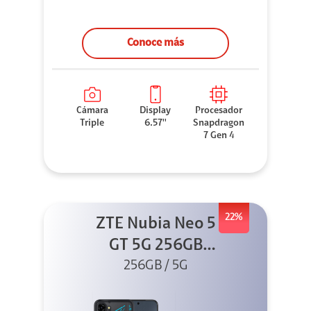
Conoce más
Cámara
Display
Procesador
Triple
6.57''
Snapdragon
7 Gen 4
22%
ZTE Nubia Neo 5
GT 5G 256GB
Negro + GPAD +
256GB / 5G
Cable