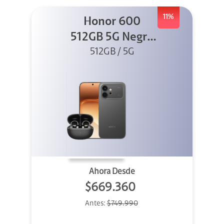
11%
Honor 600
512GB 5G Negro
512GB / 5G
+ Clip 2
Ahora Desde
$669.360
Antes:
$749.990