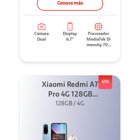
Conoce más
Cámara
Display
Procesador
Dual
6.7"
MediaTek Di
mensity 706
0
61%
Xiaomi Redmi A7
Pro 4G 128GB
Azul + Cargador
128GB / 4G