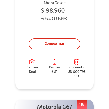
Ahora Desde
$198.960
Antes:
$299.990
Conoce más
Cámara
Display
Procesador
Dual
6.8"
UNISOC T93
00
11%
Motorola G67