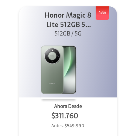
43%
Honor Magic 8
Lite 512GB 5G
512GB / 5G
Verde
Ahora Desde
$311.760
Antes:
$549.990