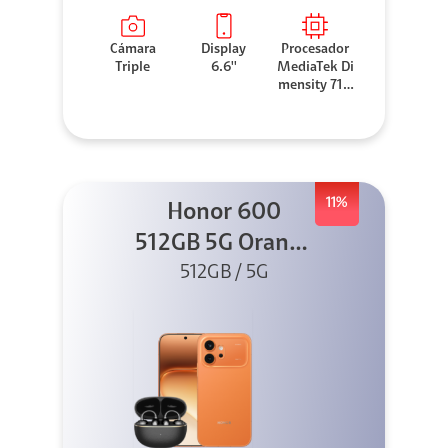
Cámara
Display
Procesador
Triple
6.6''
MediaTek Di
mensity 710
0 Elite
11%
Honor 600
512GB 5G Orange
512GB / 5G
+ Clip 2