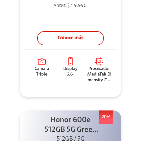
Antes:
$719.990
Conoce más
Cámara
Display
Procesador
Triple
6.6''
MediaTek Di
mensity 710
0 Elite
20%
Honor 600e
512GB 5G Green
512GB / 5G
+ 45W