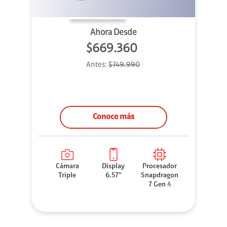
Ahora Desde
$669.360
Antes:
$749.990
Conoce más
Cámara
Display
Procesador
Triple
6.57''
Snapdragon
7 Gen 4