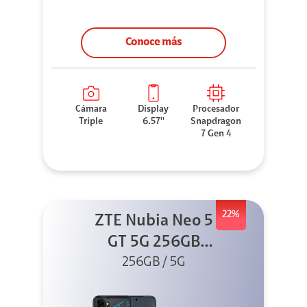
Conoce más
Cámara
Display
Procesador
Triple
6.57''
Snapdragon
7 Gen 4
22%
ZTE Nubia Neo 5
GT 5G 256GB
Negro + GPAD +
256GB / 5G
Cable