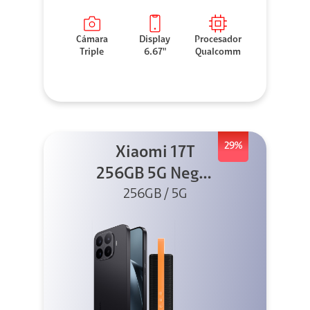
Cámara
Display
Procesador
Triple
6.67"
Qualcomm
29%
Xiaomi 17T
256GB 5G Negro
256GB / 5G
+ Sound
Outdoor