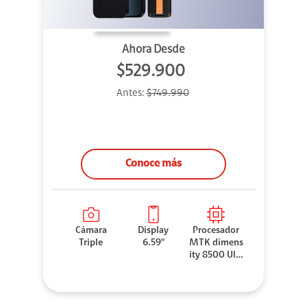
Ahora Desde
$529.900
Antes:
$749.990
Conoce más
Cámara
Display
Procesador
Triple
6.59"
MTK dimens
ity 8500 Ultr
a