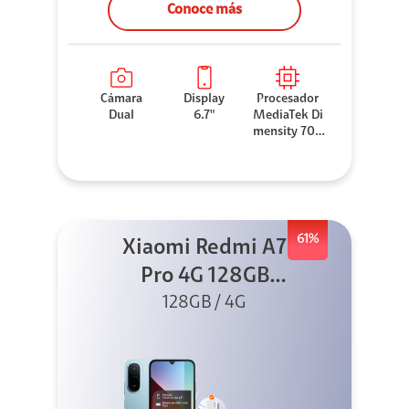
Conoce más
Cámara
Display
Procesador
Dual
6.7"
MediaTek Di
mensity 706
0
61%
Xiaomi Redmi A7
Pro 4G 128GB
Azul + Cargador
128GB / 4G