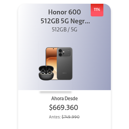
11%
Honor 600
512GB 5G Negro
512GB / 5G
+ Clip 2
Ahora Desde
$669.360
Antes:
$749.990