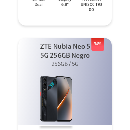
Dual
6.8"
UNISOC T93
00
34%
ZTE Nubia Neo 5
5G 256GB Negro
256GB / 5G