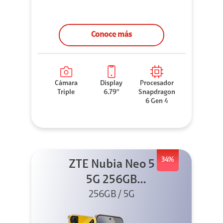
Conoce más
Cámara
Display
Procesador
Triple
6.79''
Snapdragon
6 Gen 4
34%
ZTE Nubia Neo 5
5G 256GB
256GB / 5G
Dorado