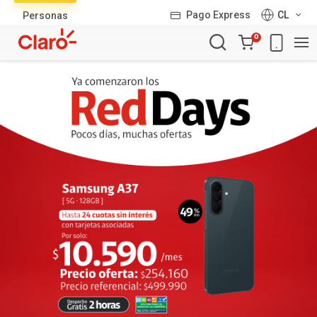
Lista
Pago Express
CL
Personas
de
Carro
productos
0
de
la
compra