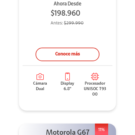
Ahora Desde
$198.960
Antes:
$299.990
Conoce más
Cámara
Display
Procesador
Dual
6.8"
UNISOC T93
00
11%
Motorola G67