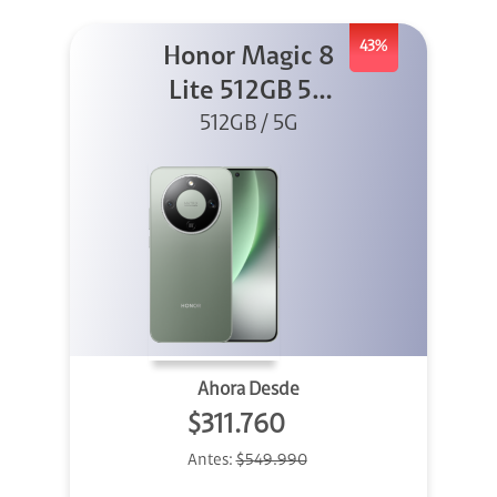
43%
Honor Magic 8
Lite 512GB 5G
512GB / 5G
Verde
Ahora Desde
$311.760
Antes:
$549.990