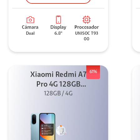
Cámara
Display
Procesador
Dual
6.8"
UNISOC T93
00
61%
Xiaomi Redmi A7
Pro 4G 128GB
Azul + Cargador
128GB / 4G