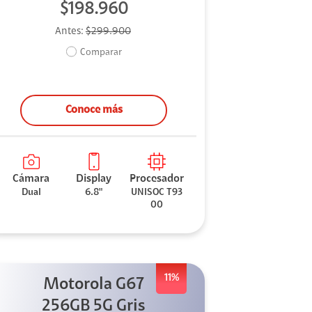
$198.960
Antes:
$299.900
Comparar
Conoce más
Cámara
Display
Procesador
Dual
6.8"
UNISOC T93
00
11%
Motorola G67
256GB 5G Gris