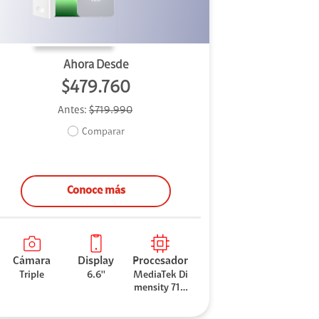
Ahora Desde
$479.760
Antes:
$719.990
Comparar
Conoce más
Cámara
Display
Procesador
Triple
6.6''
MediaTek Di
mensity 710
0 Elite