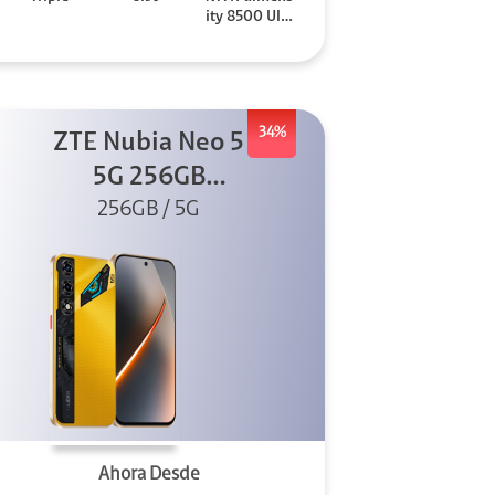
ity 8500 Ultr
a
34%
ZTE Nubia Neo 5
5G 256GB
256GB / 5G
Dorado
Ahora Desde