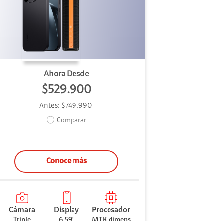
Ahora Desde
$529.900
Antes:
$749.990
Comparar
Conoce más
Cámara
Display
Procesador
Triple
6.59"
MTK dimens