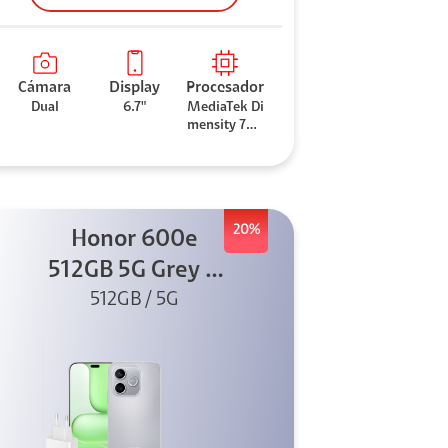
Cámara
Display
Procesador
Dual
6.7"
MediaTek Di
mensity 706
0
20%
Honor 600e
512GB 5G Grey +
512GB / 5G
45W