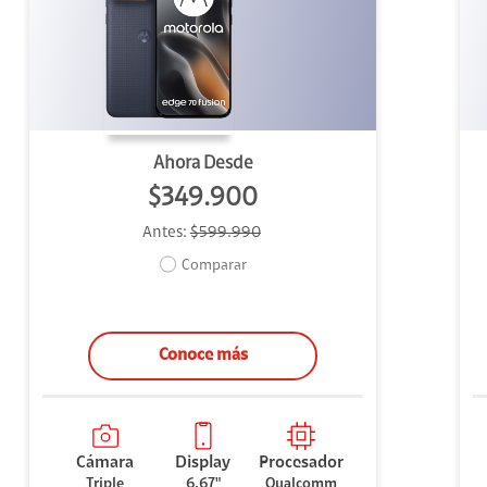
uipo
ento
ium
Ahora Desde
$349.900
Antes:
$599.990
alor Agregado
Comparar
Conoce más
Cámara
Display
Procesador
Triple
6.67"
Qualcomm