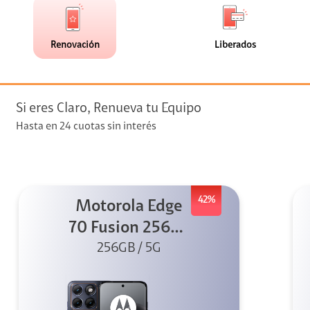
de
de
(113)
(0)
faceta
faceta
visión
Renovación
Liberados
visión + Telefonía
e streaming
Si eres Claro, Renueva tu Equipo
Hasta en 24 cuotas sin interés
42%
Motorola Edge
elular
70 Fusion 256GB
256GB / 5G
Azul