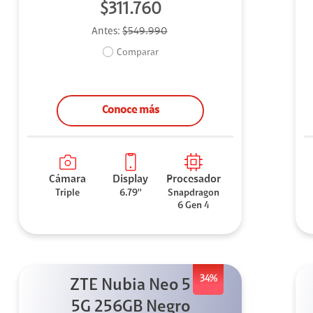
$311.760
Antes:
$549.990
Comparar
Conoce más
Cámara
Display
Procesador
Triple
6.79''
Snapdragon
6 Gen 4
34%
ZTE Nubia Neo 5
5G 256GB Negro