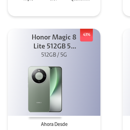
43%
Honor Magic 8
Lite 512GB 5G
512GB / 5G
Verde
Ahora Desde