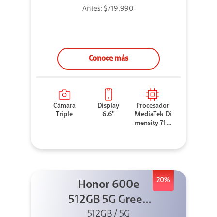
Antes:
$719.990
Conoce más
Cámara
Display
Procesador
Triple
6.6''
MediaTek Di
mensity 710
0 Elite
20%
Honor 600e
512GB 5G Green
512GB / 5G
+ 45W