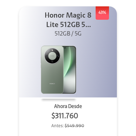
43%
Honor Magic 8
Lite 512GB 5G
512GB / 5G
Verde
Ahora Desde
$311.760
Antes:
$549.990