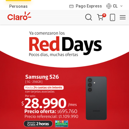
Lista
Pago Express
CL
Personas
de
Carro
productos
0
de
la
compra