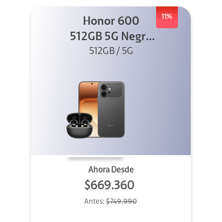
11%
Honor 600
512GB 5G Negro
512GB / 5G
+ Clip 2
Ahora Desde
$669.360
Antes:
$749.990