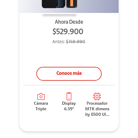
Ahora Desde
$529.900
Antes:
$749.990
Conoce más
Cámara
Display
Procesador
Triple
6.59"
MTK dimens
ity 8500 Ultr
a