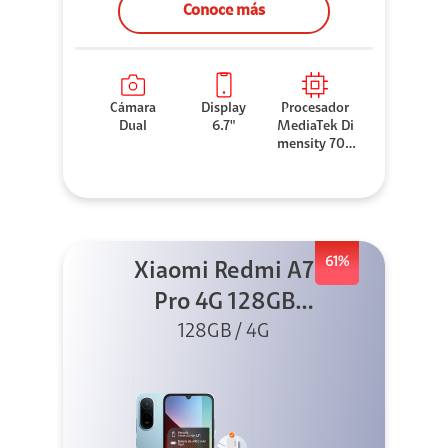
Conoce más
Cámara
Display
Procesador
Dual
6.7"
MediaTek Di
mensity 706
0
61%
Xiaomi Redmi A7
Pro 4G 128GB
Azul + Cargador
128GB / 4G