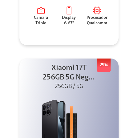
Cámara
Display
Procesador
Triple
6.67"
Qualcomm
29%
Xiaomi 17T
256GB 5G Negro
256GB / 5G
+ Sound
Outdoor