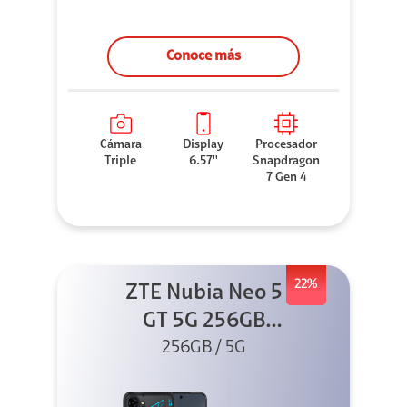
Conoce más
Cámara
Display
Procesador
Triple
6.57''
Snapdragon
7 Gen 4
22%
ZTE Nubia Neo 5
GT 5G 256GB
Negro + GPAD +
256GB / 5G
Cable