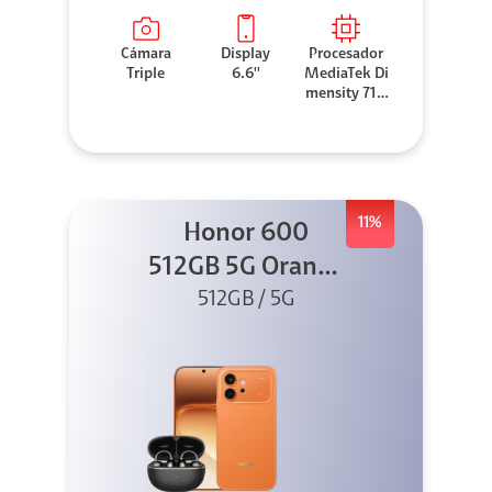
Cámara
Display
Procesador
Triple
6.6''
MediaTek Di
mensity 710
0 Elite
11%
Honor 600
512GB 5G Orange
512GB / 5G
+ Clip 2