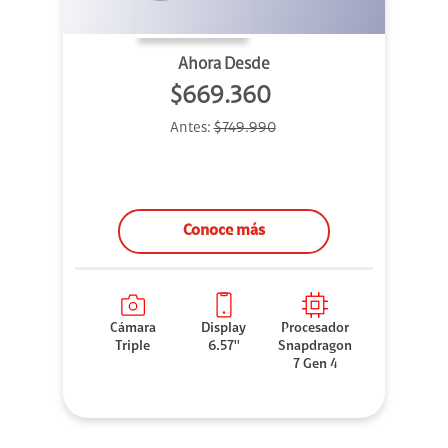
Ahora Desde
$669.360
Antes:
$749.990
Conoce más
Cámara
Display
Procesador
Triple
6.57''
Snapdragon
7 Gen 4