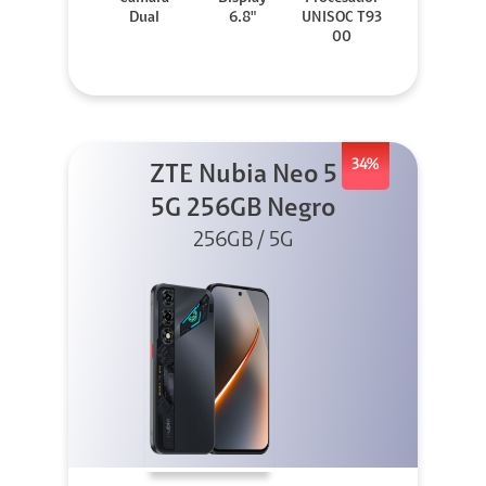
Dual
6.8"
UNISOC T93
00
34%
ZTE Nubia Neo 5
5G 256GB Negro
256GB / 5G