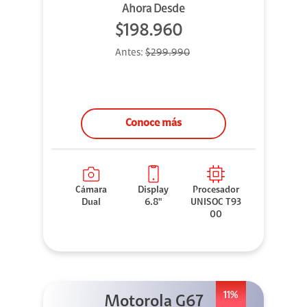
Ahora Desde
$198.960
Antes:
$299.990
Conoce más
Cámara
Display
Procesador
Dual
6.8"
UNISOC T93
00
11%
Motorola G67