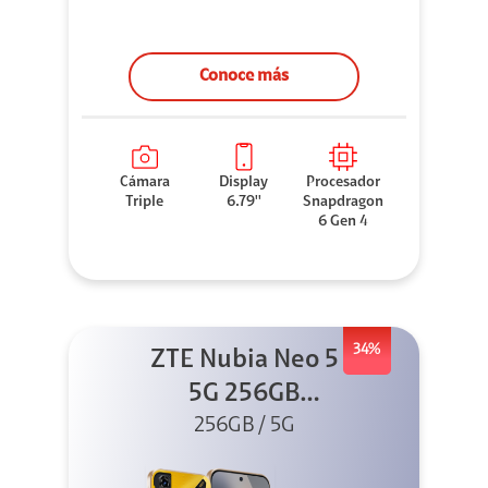
Conoce más
Cámara
Display
Procesador
Triple
6.79''
Snapdragon
6 Gen 4
34%
ZTE Nubia Neo 5
5G 256GB
256GB / 5G
Dorado