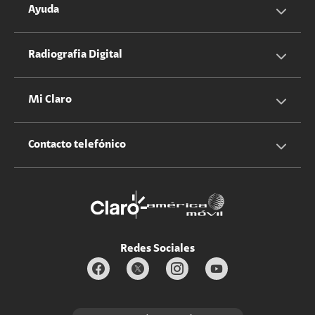
Servicios Hogar
Información Corporativa
Ayuda
Equipos
Sostenibilidad
Cotizador servicios móviles
Radiografia Digital
Claro club
Quiero Ser Distribuidor
Cotizador servicios hogar
Mi Claro
Claro Up
Propietario terreno antenas
No molestar
Iniciar sesión
Contacto telefónico
Promociones
Trabaja con nosotros
Durabilidad de bienes
Servicios móviles y hogar: 800-171-800
Estado de Servicios
Redes Sociales