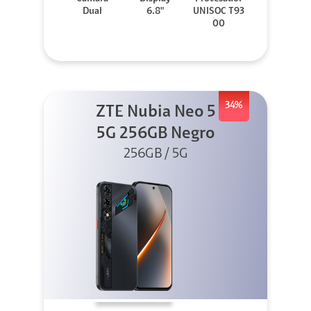
Dual
6.8"
UNISOC T93
00
34%
ZTE Nubia Neo 5
5G 256GB Negro
256GB / 5G