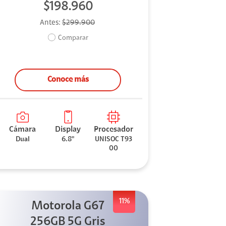
$198.960
Antes:
$299.900
Comparar
Conoce más
Cámara
Display
Procesador
Dual
6.8"
UNISOC T93
00
11%
Motorola G67
256GB 5G Gris