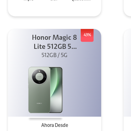
43%
Honor Magic 8
Lite 512GB 5G
512GB / 5G
Verde
Ahora Desde