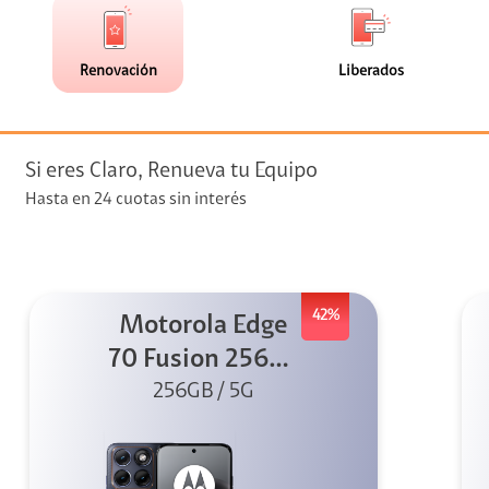
de
de
(113)
(0)
faceta
faceta
visión
Renovación
Liberados
visión + Telefonía
e streaming
Si eres Claro, Renueva tu Equipo
Hasta en 24 cuotas sin interés
42%
Motorola Edge
elular
70 Fusion 256GB
256GB / 5G
Azul