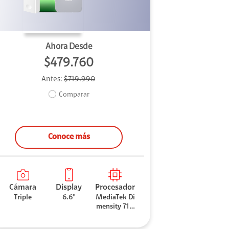
Ahora Desde
$479.760
Antes:
$719.990
Comparar
Conoce más
Cámara
Display
Procesador
Triple
6.6''
MediaTek Di
mensity 710
0 Elite