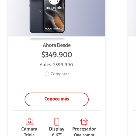
uipo
ento
ium
Ahora Desde
$349.900
Antes:
$599.990
alor Agregado
Comparar
Conoce más
Cámara
Display
Procesador
Triple
6.67"
Qualcomm