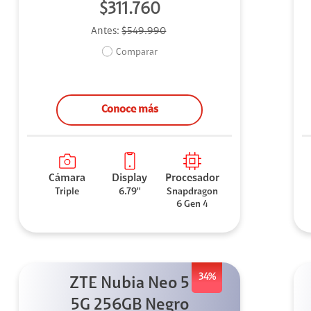
$311.760
Antes:
$549.990
Comparar
Conoce más
Cámara
Display
Procesador
Triple
6.79''
Snapdragon
6 Gen 4
34%
ZTE Nubia Neo 5
5G 256GB Negro