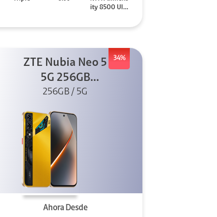
ity 8500 Ultr
a
34%
ZTE Nubia Neo 5
5G 256GB
256GB / 5G
Dorado
Ahora Desde