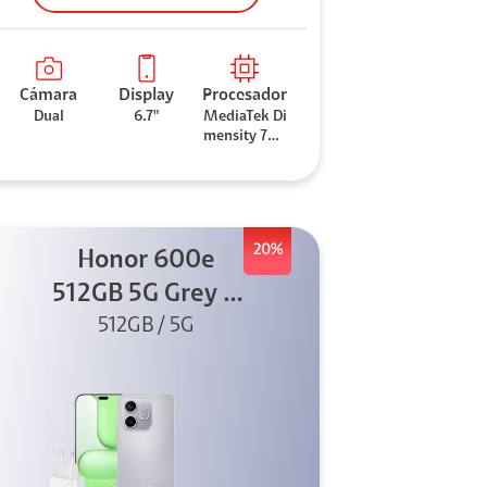
Cámara
Display
Procesador
Dual
6.7"
MediaTek Di
mensity 706
0
20%
Honor 600e
512GB 5G Grey +
512GB / 5G
45W