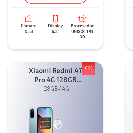
Cámara
Display
Procesador
Dual
6.8"
UNISOC T93
00
61%
Xiaomi Redmi A7
Pro 4G 128GB
Azul + Cargador
128GB / 4G