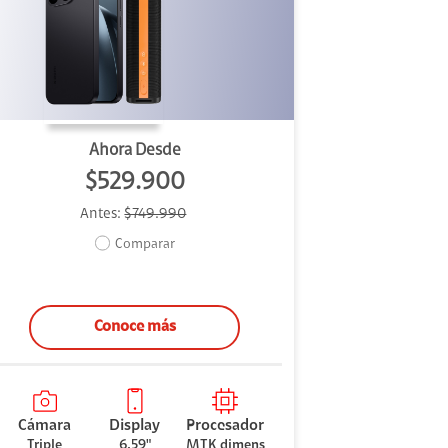
Ahora Desde
$529.900
Antes:
$749.990
Comparar
Conoce más
Cámara
Display
Procesador
Triple
6.59"
MTK dimens