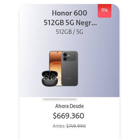
11%
Honor 600
512GB 5G Negro
512GB / 5G
+ Clip 2
Ahora Desde
$669.360
Antes:
$749.990