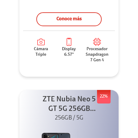
Conoce más
Cámara
Display
Procesador
Triple
6.57''
Snapdragon
7 Gen 4
22%
ZTE Nubia Neo 5
GT 5G 256GB
Negro + GPAD +
256GB / 5G
Cable