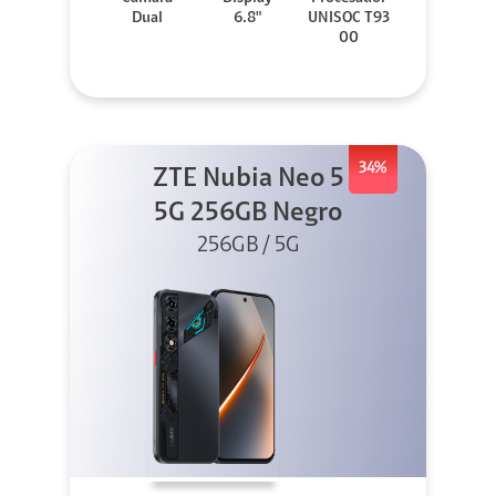
Dual
6.8"
UNISOC T93
00
34%
ZTE Nubia Neo 5
5G 256GB Negro
256GB / 5G