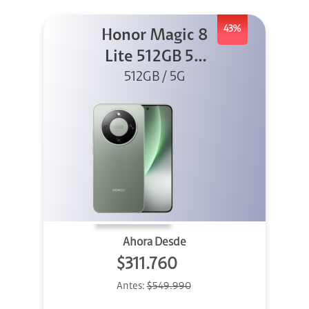
43%
Honor Magic 8
Lite 512GB 5G
512GB / 5G
Verde
Ahora Desde
$311.760
Antes:
$549.990