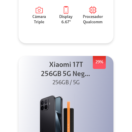
Cámara
Display
Procesador
Triple
6.67"
Qualcomm
29%
Xiaomi 17T
256GB 5G Negro
256GB / 5G
+ Sound
Outdoor