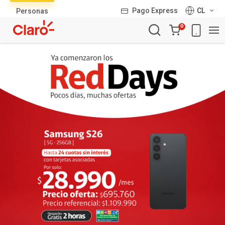
Lista
Pago Express
CL
Personas
de
Carro
productos
0
de
la
compra