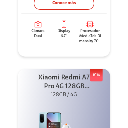
Conoce más
Cámara
Display
Procesador
Dual
6.7"
MediaTek Di
mensity 706
0
61%
Xiaomi Redmi A7
Pro 4G 128GB
Azul + Cargador
128GB / 4G