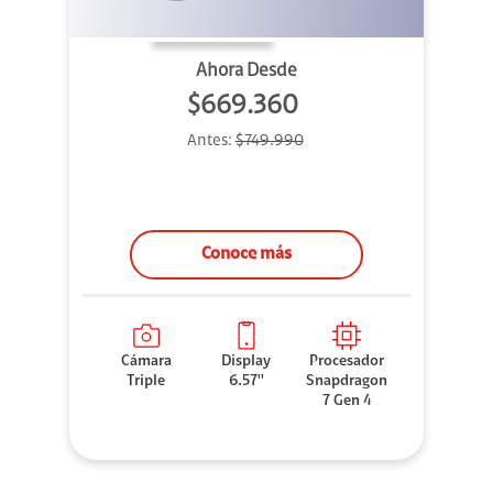
Ahora Desde
$669.360
Antes:
$749.990
Conoce más
Cámara
Display
Procesador
Triple
6.57''
Snapdragon
7 Gen 4