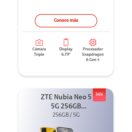
Conoce más
Cámara
Display
Procesador
Triple
6.79''
Snapdragon
6 Gen 4
34%
ZTE Nubia Neo 5
5G 256GB
256GB / 5G
Dorado