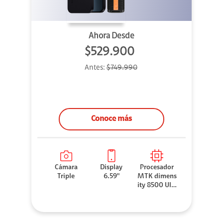
Ahora Desde
$529.900
Antes:
$749.990
Conoce más
Cámara
Display
Procesador
Triple
6.59"
MTK dimens
ity 8500 Ultr
a