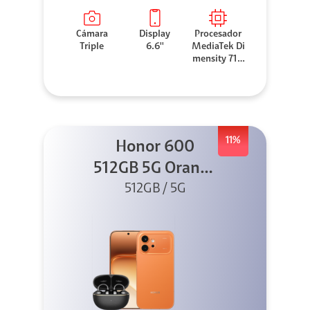
Cámara
Display
Procesador
Triple
6.6''
MediaTek Di
mensity 710
0 Elite
11%
Honor 600
512GB 5G Orange
512GB / 5G
+ Clip 2