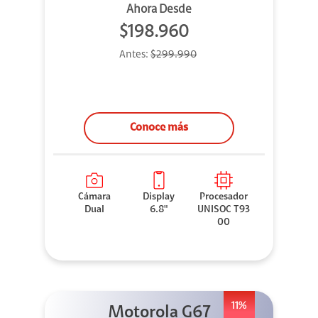
Ahora Desde
$198.960
Antes:
$299.990
Conoce más
Cámara
Display
Procesador
Dual
6.8"
UNISOC T93
00
11%
Motorola G67