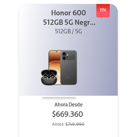
11%
Honor 600
512GB 5G Negro
512GB / 5G
+ Clip 2
Ahora Desde
$669.360
Antes:
$749.990