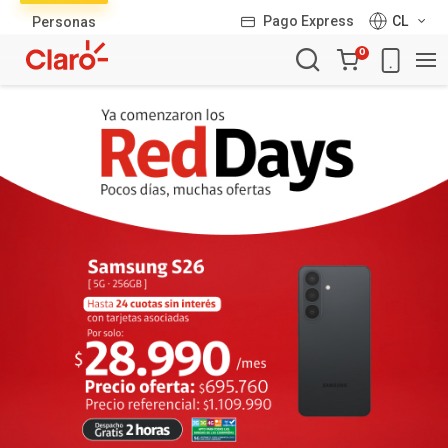
Lista
Pago Express
CL
Personas
de
Carro
productos
0
de
la
compra