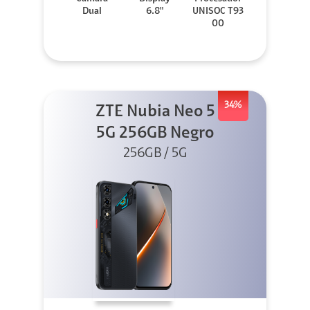
Dual
6.8"
UNISOC T93
00
34%
ZTE Nubia Neo 5
5G 256GB Negro
256GB / 5G