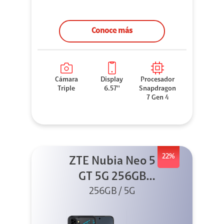
Conoce más
Cámara
Display
Procesador
Triple
6.57''
Snapdragon
7 Gen 4
22%
ZTE Nubia Neo 5
GT 5G 256GB
Negro + GPAD +
256GB / 5G
Cable