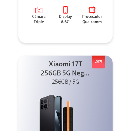
Cámara
Display
Procesador
Triple
6.67"
Qualcomm
29%
Xiaomi 17T
256GB 5G Negro
256GB / 5G
+ Sound
Outdoor