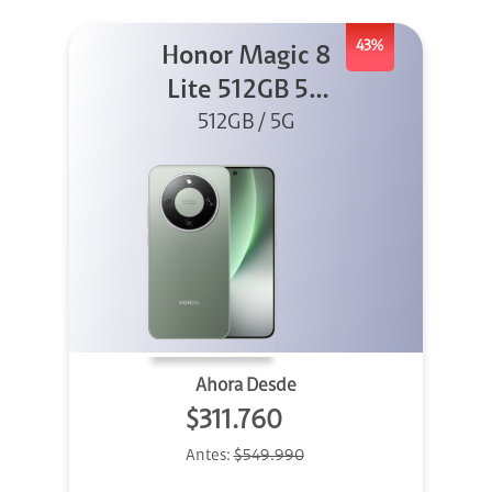
43%
Honor Magic 8
Lite 512GB 5G
512GB / 5G
Verde
Ahora Desde
$311.760
Antes:
$549.990