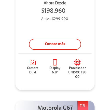
Ahora Desde
$198.960
Antes:
$299.990
Conoce más
Cámara
Display
Procesador
Dual
6.8"
UNISOC T93
00
11%
Motorola G67