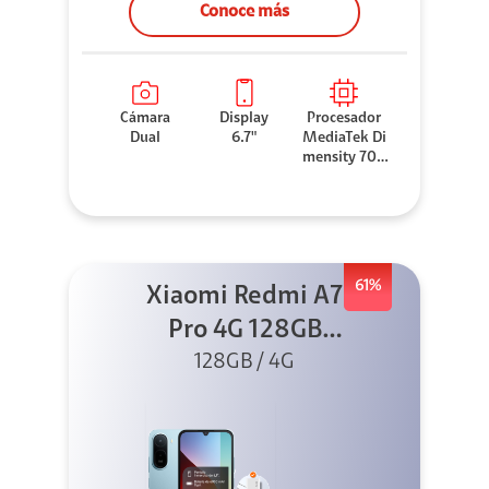
Conoce más
Cámara
Display
Procesador
Dual
6.7"
MediaTek Di
mensity 706
0
61%
Xiaomi Redmi A7
Pro 4G 128GB
Azul + Cargador
128GB / 4G