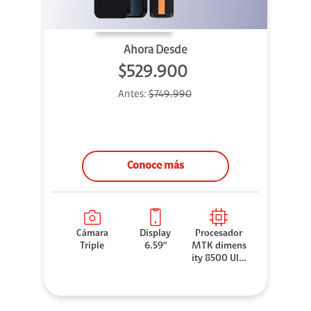
Ahora Desde
$529.900
Antes:
$749.990
Conoce más
Cámara
Display
Procesador
Triple
6.59"
MTK dimens
ity 8500 Ultr
a