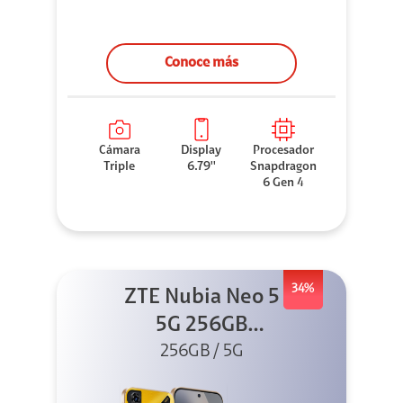
Conoce más
Cámara
Display
Procesador
Triple
6.79''
Snapdragon
6 Gen 4
34%
ZTE Nubia Neo 5
5G 256GB
256GB / 5G
Dorado