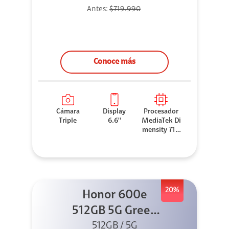
Antes:
$719.990
Conoce más
Cámara
Display
Procesador
Triple
6.6''
MediaTek Di
mensity 710
0 Elite
20%
Honor 600e
512GB 5G Green
512GB / 5G
+ 45W