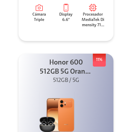
Cámara
Display
Procesador
Triple
6.6''
MediaTek Di
mensity 710
0 Elite
11%
Honor 600
512GB 5G Orange
512GB / 5G
+ Clip 2