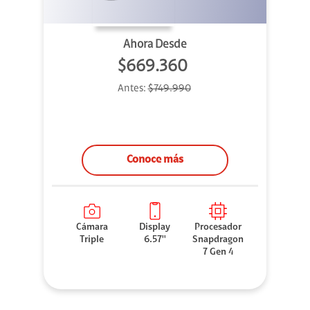
Ahora Desde
$669.360
Antes:
$749.990
Conoce más
Cámara
Display
Procesador
Triple
6.57''
Snapdragon
7 Gen 4