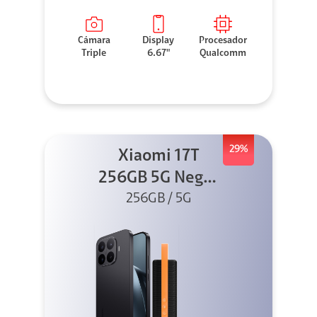
Cámara
Display
Procesador
Triple
6.67"
Qualcomm
29%
Xiaomi 17T
256GB 5G Negro
256GB / 5G
+ Sound
Outdoor