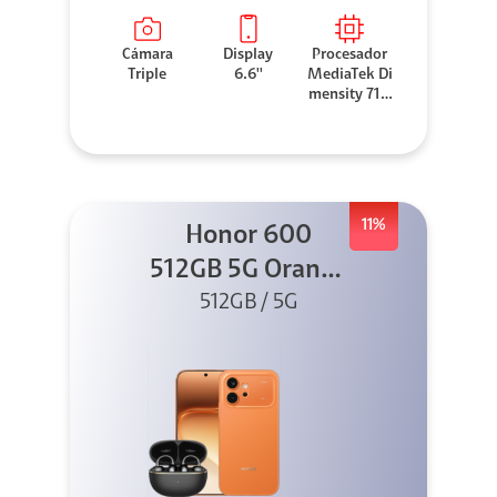
Cámara
Display
Procesador
Triple
6.6''
MediaTek Di
mensity 710
0 Elite
11%
Honor 600
512GB 5G Orange
512GB / 5G
+ Clip 2