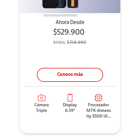
Ahora Desde
$529.900
Antes:
$749.990
Conoce más
Cámara
Display
Procesador
Triple
6.59"
MTK dimens
ity 8500 Ultr
a