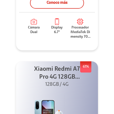
Conoce más
Cámara
Display
Procesador
Dual
6.7"
MediaTek Di
mensity 706
0
61%
Xiaomi Redmi A7
Pro 4G 128GB
Azul + Cargador
128GB / 4G