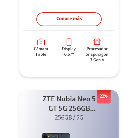
Conoce más
Cámara
Display
Procesador
Triple
6.57''
Snapdragon
7 Gen 4
22%
ZTE Nubia Neo 5
GT 5G 256GB
Negro + GPAD +
256GB / 5G
Cable