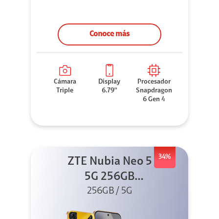
Conoce más
Cámara
Display
Procesador
Triple
6.79''
Snapdragon
6 Gen 4
34%
ZTE Nubia Neo 5
5G 256GB
256GB / 5G
Dorado