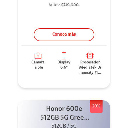
Antes:
$719.990
Conoce más
Cámara
Display
Procesador
Triple
6.6''
MediaTek Di
mensity 710
0 Elite
20%
Honor 600e
512GB 5G Green
512GB / 5G
+ 45W