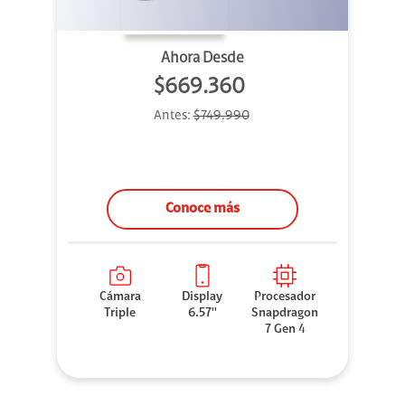
Ahora Desde
$669.360
Antes:
$749.990
Conoce más
Cámara
Display
Procesador
Triple
6.57''
Snapdragon
7 Gen 4