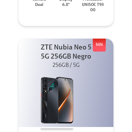
Dual
6.8"
UNISOC T93
00
34%
ZTE Nubia Neo 5
5G 256GB Negro
256GB / 5G