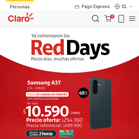
Lista
Pago Express
CL
Personas
de
Carro
productos
0
de
la
compra