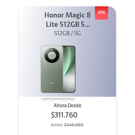
43%
Honor Magic 8
Lite 512GB 5G
512GB / 5G
Verde
Ahora Desde
$311.760
Antes:
$549.990