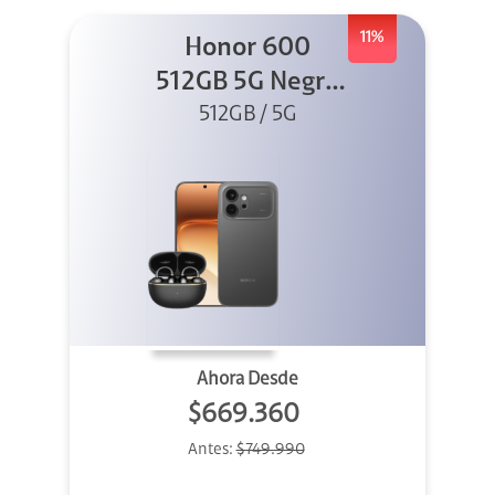
11%
Honor 600
512GB 5G Negro
512GB / 5G
+ Clip 2
Ahora Desde
$669.360
Antes:
$749.990