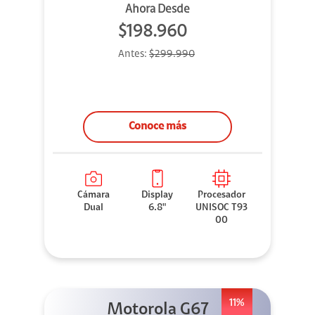
Ahora Desde
$198.960
Antes:
$299.990
Conoce más
Cámara
Display
Procesador
Dual
6.8"
UNISOC T93
00
11%
Motorola G67