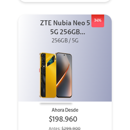
34%
ZTE Nubia Neo 5
5G 256GB
256GB / 5G
Dorado
Ahora Desde
$198.960
Antes:
$299.900