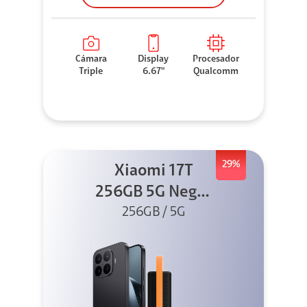
Cámara
Display
Procesador
Triple
6.67"
Qualcomm
29%
Xiaomi 17T
256GB 5G Negro
256GB / 5G
+ Sound
Outdoor