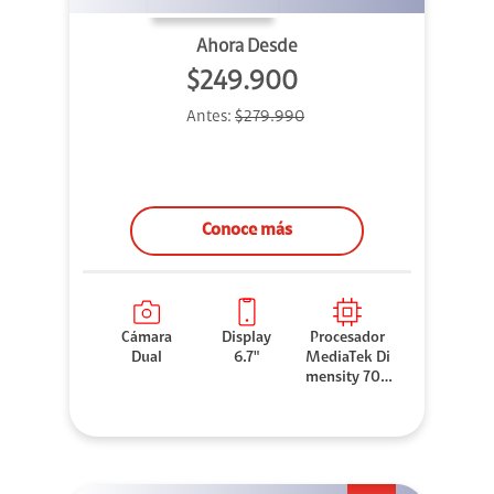
Ahora Desde
$249.900
Antes:
$279.990
Conoce más
Cámara
Display
Procesador
Dual
6.7"
MediaTek Di
mensity 706
0