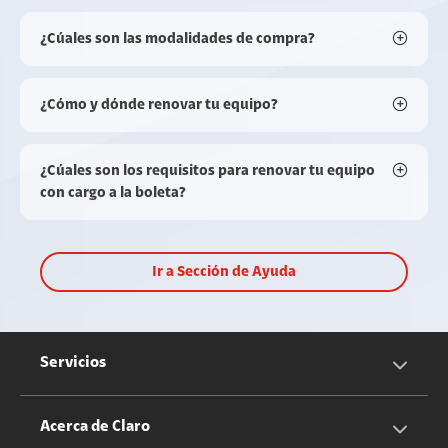
¿Cúales son las modalidades de compra?
¿Cómo y dónde renovar tu equipo?
¿Cúales son los requisitos para renovar tu equipo
con cargo a la boleta?
Ir a Sección de Ayuda
Servicios
Servicios Móviles
Acerca de Claro