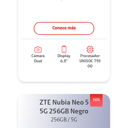
Conoce más
Cámara
Display
Procesador
Dual
6.8"
UNISOC T93
00
34%
ZTE Nubia Neo 5
5G 256GB Negro
256GB / 5G