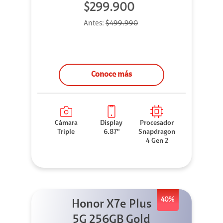
$299.900
Antes:
$499.990
Conoce más
Cámara
Display
Procesador
Triple
6.87"
Snapdragon
4 Gen 2
40%
Honor X7e Plus
5G 256GB Gold