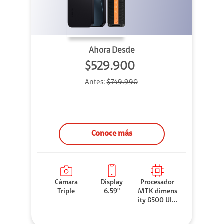
Ahora Desde
$529.900
Antes:
$749.990
Conoce más
Cámara
Display
Procesador
Triple
6.59"
MTK dimens
ity 8500 Ultr
a