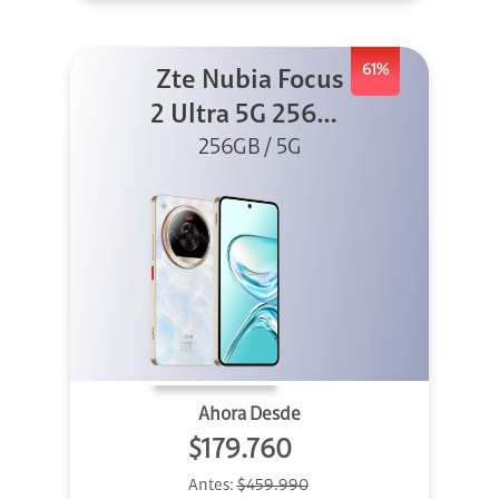
61%
Zte Nubia Focus
2 Ultra 5G 256GB
256GB / 5G
Blanco
Ahora Desde
$179.760
Antes:
$459.990