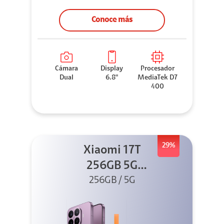
Conoce más
Cámara
Display
Procesador
Dual
6.8"
MediaTek D7
400
29%
Xiaomi 17T
256GB 5G
Morado + Sound
256GB / 5G
Outdoor