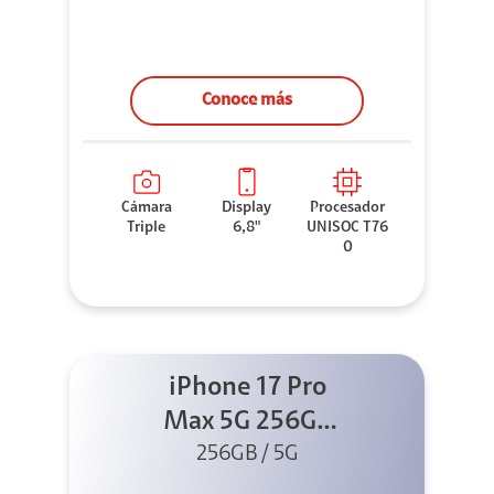
Conoce más
Cámara
Display
Procesador
Triple
6,8"
UNISOC T76
0
iPhone 17 Pro
Max 5G 256GB
Cosmic Orange
256GB / 5G