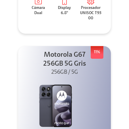
Cámara
Display
Procesador
Dual
6.8"
UNISOC T93
00
11%
Motorola G67
256GB 5G Gris
256GB / 5G