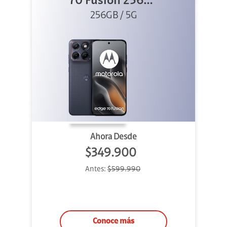
70 Fusion 256GB
256GB / 5G
Azul
Ahora Desde
$349.900
Antes:
$599.990
Conoce más