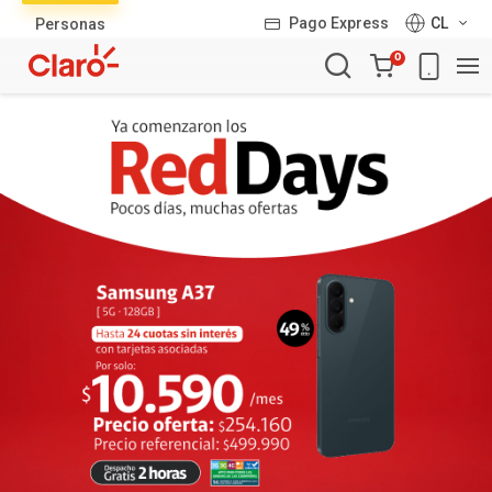
Lista
Pago Express
CL
Personas
de
Carro
productos
0
de
la
compra