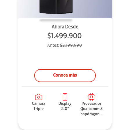
Ahora Desde
$1.499.900
Antes:
$2.199.990
Conoce más
Cámara
Display
Procesador
Triple
8.0"
Qualcomm S
napdragon 8
Elite