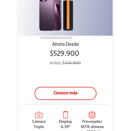
Ahora Desde
$529.900
Antes:
$749.990
Conoce más
Cámara
Display
Procesador
Triple
6.59"
MTK dimens