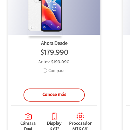
uipo
ento
ium
Ahora Desde
$179.990
Antes:
$199.990
alor Agregado
Comparar
Conoce más
Cámara
Display
Procesador
Dual
6.67"
MTK G81