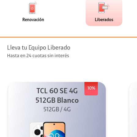
de
de
(0)
(2)
faceta
faceta
visión
Renovación
Liberados
visión + Telefonía
e streaming
Lleva tu Equipo Liberado
Hasta en 24 cuotas sin interés
10%
TCL 60 SE 4G
elular
512GB Blanco
512GB / 4G