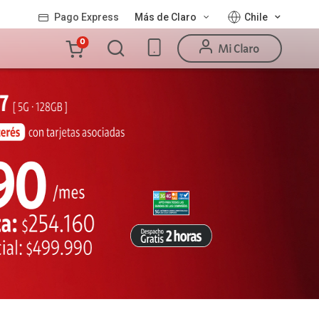
Pago Express
Más de Claro
Chile
Carro
0
Mi Claro
de
la
compra
Valor
Línea