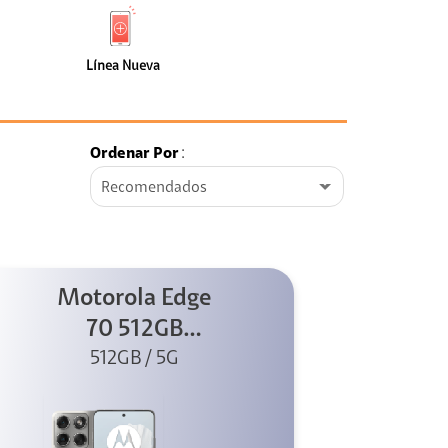
de
Nueva
faceta
(0)
Línea Nueva
Ordenar Por
:
Recomendados
Motorola Edge
70 512GB
Swarovski
512GB / 5G