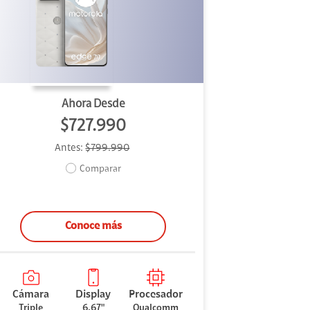
Ahora Desde
$727.990
Antes:
$799.990
Comparar
Conoce más
Cámara
Display
Procesador
Triple
6.67"
Qualcomm