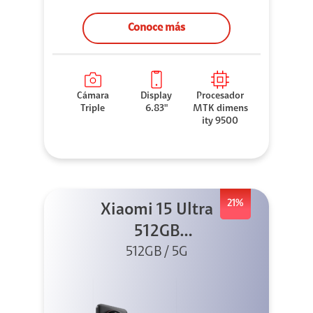
Conoce más
Cámara
Display
Procesador
Triple
6.83"
MTK dimens
ity 9500
21%
Xiaomi 15 Ultra
512GB
Photography Kit
512GB / 5G
5G Negro