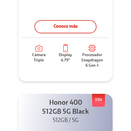
Conoce más
Cámara
Display
Procesador
Triple
6.79''
Snapdragon
6 Gen 4
33%
Honor 400
512GB 5G Black
512GB / 5G