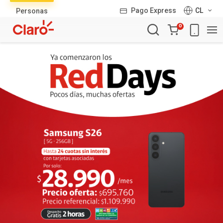
Lista
Pago Express
CL
Personas
de
Carro
productos
0
de
la
compra