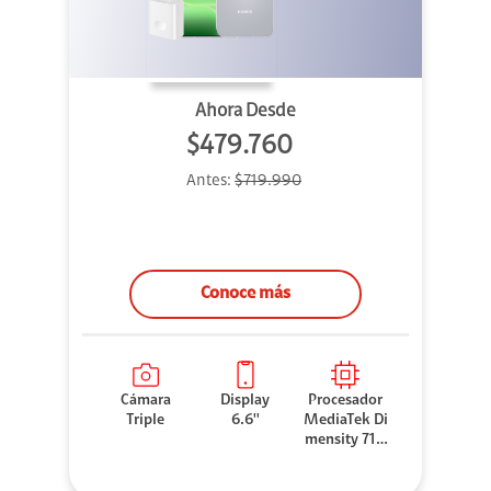
Ahora Desde
$479.760
Antes:
$719.990
Conoce más
Cámara
Display
Procesador
Triple
6.6''
MediaTek Di
mensity 710
0 Elite