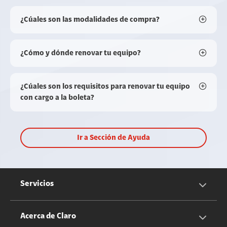
¿Cúales son las modalidades de compra?
¿Cómo y dónde renovar tu equipo?
¿Cúales son los requisitos para renovar tu equipo
con cargo a la boleta?
Ir a Sección de Ayuda
Servicios
Servicios Móviles
Acerca de Claro