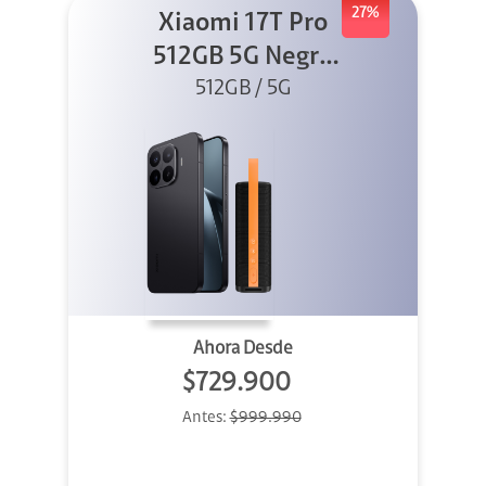
27%
Xiaomi 17T Pro
512GB 5G Negro
+ Sound
512GB / 5G
Outdoor
Ahora Desde
$729.900
Antes:
$999.990