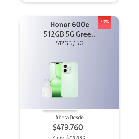
20%
Honor 600e
512GB 5G Green
512GB / 5G
+ 45W
Ahora Desde
$479.760
Antes:
$719.990