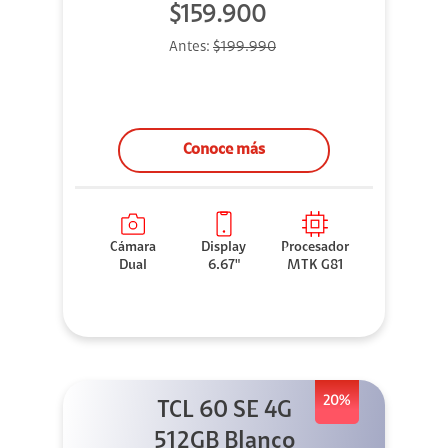
$159.900
Antes:
$199.990
Conoce más
Cámara
Display
Procesador
Dual
6.67"
MTK G81
20%
TCL 60 SE 4G
512GB Blanco