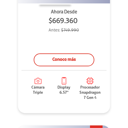
Ahora Desde
$669.360
Antes:
$749.990
Conoce más
Cámara
Display
Procesador
Triple
6.57''
Snapdragon
7 Gen 4