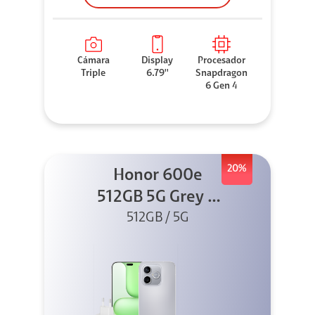
Cámara
Display
Procesador
Triple
6.79''
Snapdragon
6 Gen 4
20%
Honor 600e
512GB 5G Grey +
512GB / 5G
45W