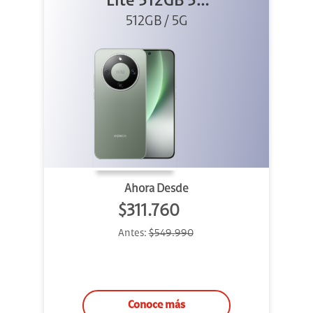
Lite 512GB 5G
512GB / 5G
Verde
Ahora Desde
$311.760
Antes:
$549.990
Conoce más