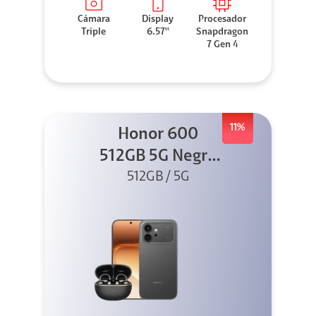
Cámara
Display
Procesador
Triple
6.57''
Snapdragon
7 Gen 4
11%
Honor 600
512GB 5G Negro
512GB / 5G
+ Clip 2