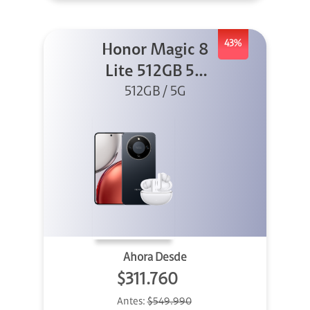
43%
Honor Magic 8
Lite 512GB 5G
Negro + X8I
512GB / 5G
Ahora Desde
$311.760
Antes:
$549.990