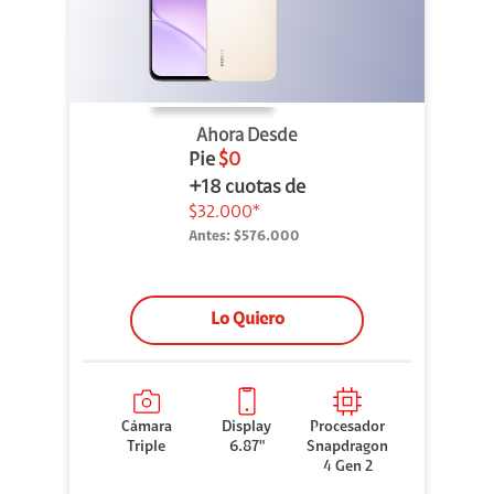
Ahora Desde
Pie
$0
+18 cuotas de
$32.000*
Antes:
$576.000
Lo Quiero
Cámara
Display
Procesador
Triple
6.87"
Snapdragon
4 Gen 2