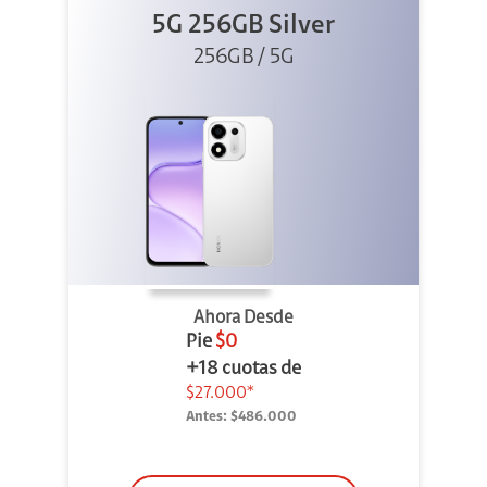
5G 256GB Silver
256GB / 5G
Ahora Desde
Pie
$0
+18 cuotas de
$27.000*
Antes:
$486.000