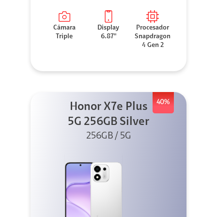
Cámara
Display
Procesador
Triple
6.87"
Snapdragon
4 Gen 2
40%
Honor X7e Plus
5G 256GB Silver
256GB / 5G