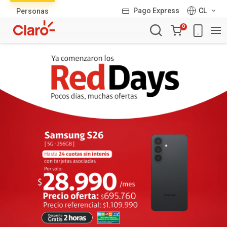
Lista
Pago Express
CL
Personas
de
Carro
productos
0
de
la
compra