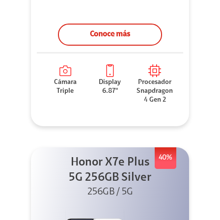
Conoce más
Cámara
Display
Procesador
Triple
6.87"
Snapdragon
4 Gen 2
40%
Honor X7e Plus
5G 256GB Silver
256GB / 5G