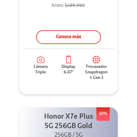
Antes:
$499.990
Conoce más
Cámara
Display
Procesador
Triple
6.87"
Snapdragon
4 Gen 2
40%
Honor X7e Plus
5G 256GB Gold
256GB / 5G