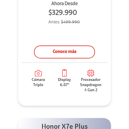
Ahora Desde
$329.990
Antes:
$499.990
Conoce más
Cámara
Display
Procesador
Triple
6.87"
Snapdragon
4 Gen 2
Honor X7e Plus