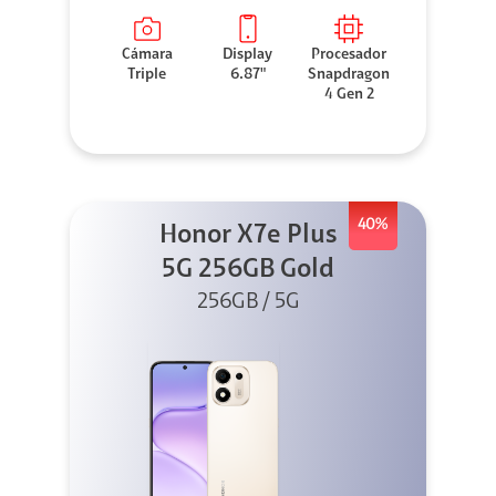
Cámara
Display
Procesador
Triple
6.87"
Snapdragon
4 Gen 2
40%
Honor X7e Plus
5G 256GB Gold
256GB / 5G