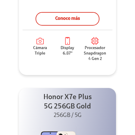
Conoce más
Cámara
Display
Procesador
Triple
6.87"
Snapdragon
4 Gen 2
Honor X7e Plus
5G 256GB Gold
256GB / 5G