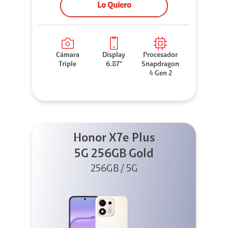
Lo Quiero
Cámara
Display
Procesador
Triple
6.87"
Snapdragon
4 Gen 2
Honor X7e Plus
5G 256GB Gold
256GB / 5G