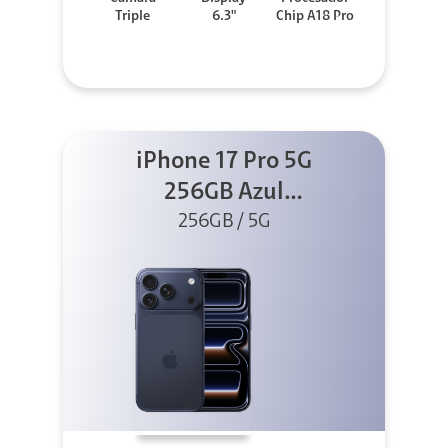
Triple
6.3"
Chip A18 Pro
iPhone 17 Pro 5G
256GB Azul
profundo
256GB / 5G