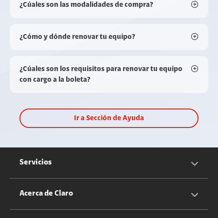
¿Cúales son las modalidades de compra?
¿Cómo y dónde renovar tu equipo?
¿Cúales son los requisitos para renovar tu equipo
con cargo a la boleta?
Ir a Sección de Ayuda
Servicios
Servicios Móviles
Acerca de Claro