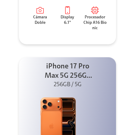
Cámara
Display
Procesador
Doble
6.1"
Chip A16 Bio
nic
iPhone 17 Pro
Max 5G 256GB
Cosmic Orange
256GB / 5G