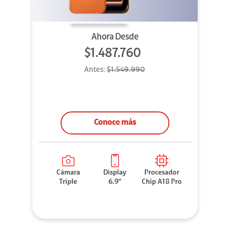
Ahora Desde
$1.487.760
Antes:
$1.549.990
Conoce más
Cámara
Display
Procesador
Triple
6.9"
Chip A18 Pro