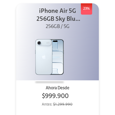
23%
iPhone Air 5G
256GB Sky Blue
(Sólo eSIM)
256GB / 5G
Ahora Desde
$999.900
Antes:
$1.299.990