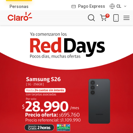
Lista
Pago Express
CL
Personas
de
Carro
productos
0
de
la
compra