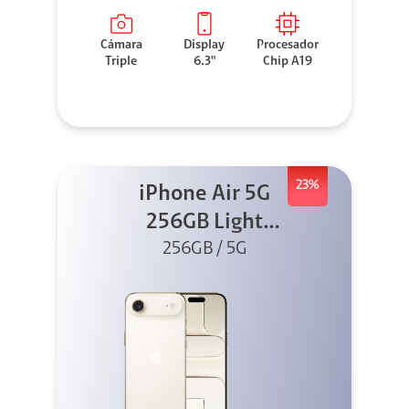
Cámara
Display
Procesador
Triple
6.3"
Chip A19
23%
iPhone Air 5G
256GB Light
Gold (Sólo eSIM)
256GB / 5G