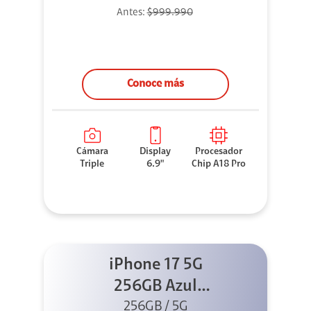
Antes:
$999.990
Conoce más
Cámara
Display
Procesador
Triple
6.9"
Chip A18 Pro
iPhone 17 5G
256GB Azul
256GB / 5G
neblina