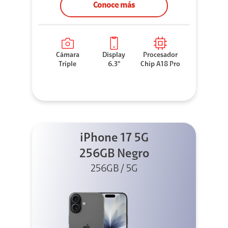
Conoce más
Cámara
Display
Procesador
Triple
6.3"
Chip A18 Pro
iPhone 17 5G
256GB Negro
256GB / 5G