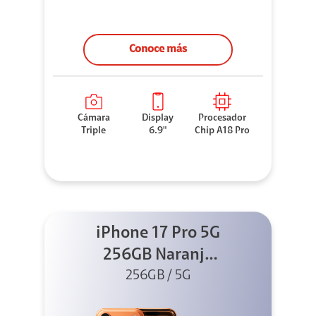
Conoce más
Cámara
Display
Procesador
Triple
6.9"
Chip A18 Pro
iPhone 17 Pro 5G
256GB Naranja
256GB / 5G
cósmico