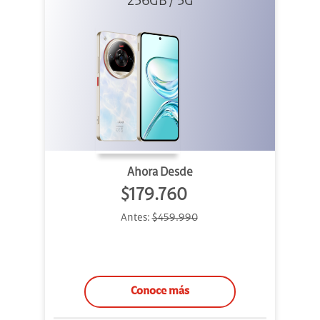
256GB / 5G
Blanco
Ahora Desde
$179.760
Antes:
$459.990
Conoce más