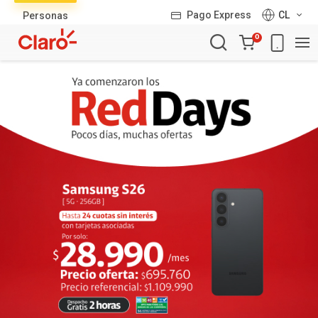
Lista
Pago Express
CL
Personas
de
Carro
productos
0
de
la
compra