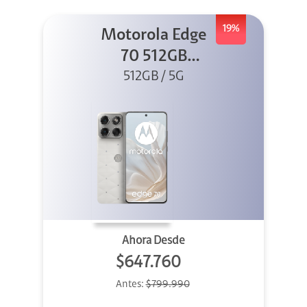
19%
Motorola Edge
70 512GB
Swarovski
512GB / 5G
Ahora Desde
$647.760
Antes:
$799.990