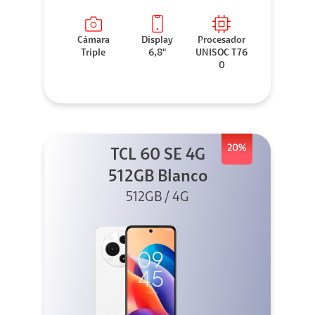
Cámara
Display
Procesador
Triple
6,8"
UNISOC T76
0
20%
TCL 60 SE 4G
512GB Blanco
512GB / 4G