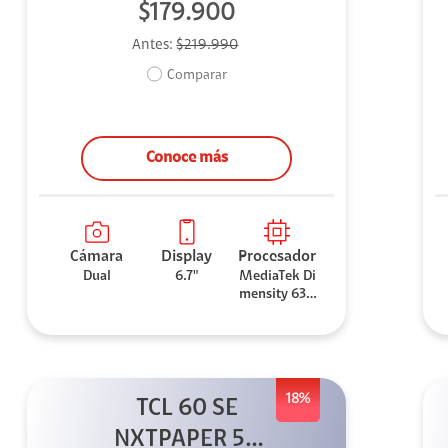
$179.900
Antes:
$219.990
Comparar
Conoce más
Cámara
Display
Procesador
Dual
6.7"
MediaTek Di
mensity 630
0
18%
TCL 60 SE
NXTPAPER 5G