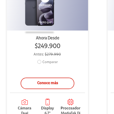
uipo
ento
ium
Ahora Desde
$249.900
Antes:
$279.990
alor Agregado
Comparar
Conoce más
Cámara
Display
Procesador
Dual
6.7"
MediaTek Di