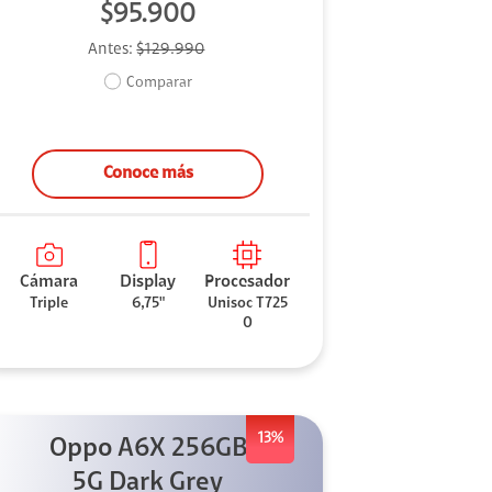
$95.900
Antes:
$129.990
Comparar
Conoce más
Cámara
Display
Procesador
Triple
6,75"
Unisoc T725
0
13%
Oppo A6X 256GB
5G Dark Grey