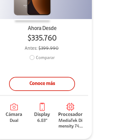
Ahora Desde
$335.760
Antes:
$399.990
Comparar
Conoce más
Cámara
Display
Procesador
Dual
6.83"
MediaTek Di
mensity 740
0-Ultra