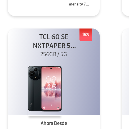
mensity 706
0
18%
TCL 60 SE
NXTPAPER 5G
256GB Gris
256GB / 5G
Ahora Desde