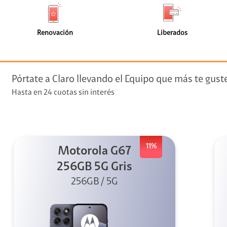
de
de
(0)
(0)
faceta
faceta
visión
Renovación
Liberados
visión + Telefonía
e streaming
Pórtate a Claro llevando el Equipo que más te gust
Hasta en 24 cuotas sin interés
11%
Motorola G67
elular
256GB 5G Gris
256GB / 5G