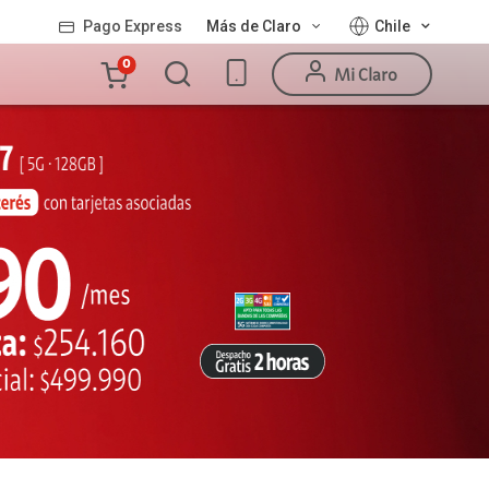
Pago Express
Más de Claro
Chile
Carro
0
Mi Claro
de
la
compra
Valor
Línea