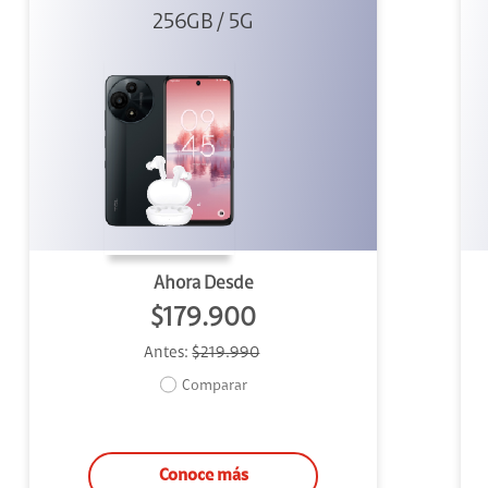
256GB Gris +
256GB / 5G
Buds
Ahora Desde
$179.900
Antes:
$219.990
Comparar
Conoce más