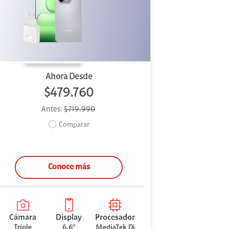
Ahora Desde
$479.760
Antes:
$719.990
Comparar
Conoce más
Cámara
Display
Procesador
Triple
6.6''
MediaTek Di