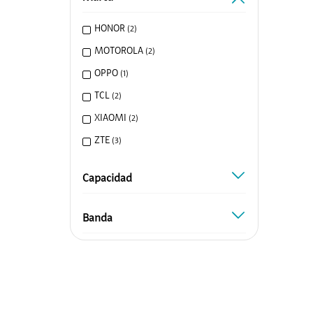
Honor
HONOR
(
2
)
Protege Tu Eq
MOTOROLA
(
2
)
Entretenimi
OPPO
(
1
)
Canales Prem
TCL
(
2
)
Mundo Gamer
XIAOMI
(
2
)
ClaroGaming
ZTE
(
3
)
Google Play
Capacidad
Servicios de V
capacidad
Alianzas
Banda
banda
Hites
Scotiabank