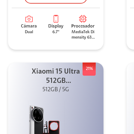
Cámara
Display
Procesador
Dual
6.7"
MediaTek Di
mensity 630
0
21%
Xiaomi 15 Ultra
512GB
Photography Kit
512GB / 5G
5G Silver