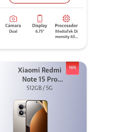
Cámara
Display
Procesador
Dual
6.75"
MediaTek Di
mensity 630
0
16%
Xiaomi Redmi
Note 15 Pro
512GB 5G Titanio
512GB / 5G