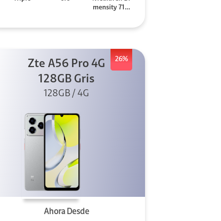
mensity 710
0 Elite
26%
Zte A56 Pro 4G
128GB Gris
128GB / 4G
Ahora Desde