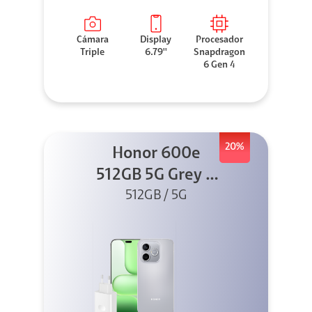
Cámara
Display
Procesador
Triple
6.79''
Snapdragon
6 Gen 4
20%
Honor 600e
512GB 5G Grey +
512GB / 5G
45W