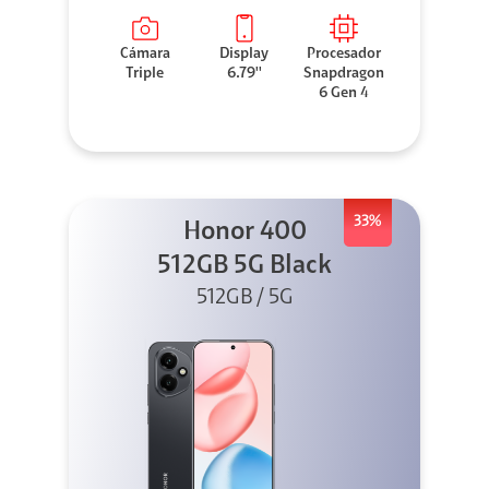
Cámara
Display
Procesador
Triple
6.79''
Snapdragon
6 Gen 4
33%
Honor 400
512GB 5G Black
512GB / 5G