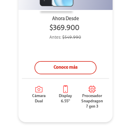
Ahora Desde
$369.900
Antes:
$549.990
Conoce más
Cámara
Display
Procesador
Dual
6.55''
Snapdragon
7 gen 3