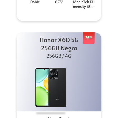
Doble
6.75"
MediaTek Di
mensity 630
0
26%
Honor X6D 5G
256GB Negro
256GB / 4G