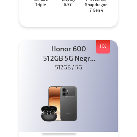
Triple
6.57''
Snapdragon
7 Gen 4
11%
Honor 600
512GB 5G Negro
512GB / 5G
+ Clip 2