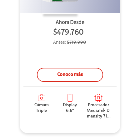
Ahora Desde
$479.760
Antes:
$719.990
Conoce más
Cámara
Display
Procesador
Triple
6.6''
MediaTek Di
mensity 710
0 Elite