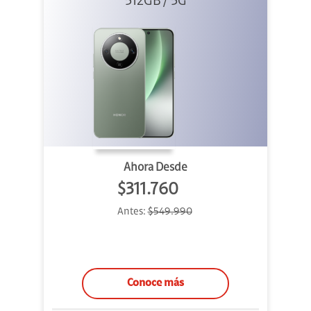
512GB / 5G
Verde
Ahora Desde
$311.760
Antes:
$549.990
Conoce más