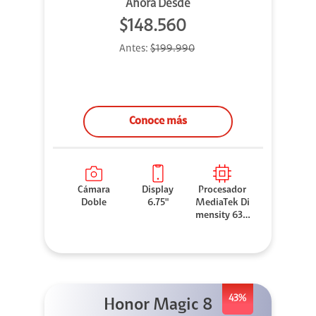
Ahora Desde
$148.560
Antes:
$199.990
Conoce más
Cámara
Display
Procesador
Doble
6.75"
MediaTek Di
mensity 630
0
43%
Honor Magic 8