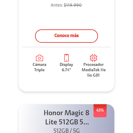
Antes:
$119.990
Conoce más
Cámara
Display
Procesador
Triple
6.74"
MediaTek He
lio G81
43%
Honor Magic 8
Lite 512GB 5G
Negro + X8I
512GB / 5G