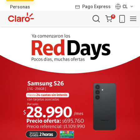
Lista
Pago Express
CL
Personas
de
Carro
productos
0
de
la
compra