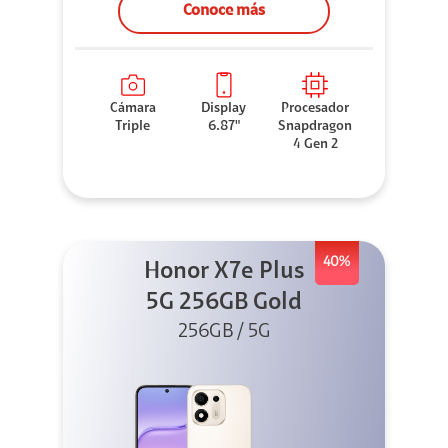
Conoce más
Cámara
Display
Procesador
Triple
6.87"
Snapdragon
4 Gen 2
40%
Honor X7e Plus
5G 256GB Gold
256GB / 5G