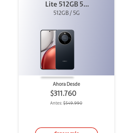
Lite 512GB 5G
512GB / 5G
Negro
Ahora Desde
$311.760
Antes:
$549.990