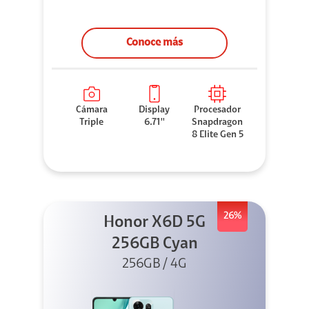
Conoce más
Cámara
Display
Procesador
Triple
6.71''
Snapdragon
8 Elite Gen 5
26%
Honor X6D 5G
256GB Cyan
256GB / 4G