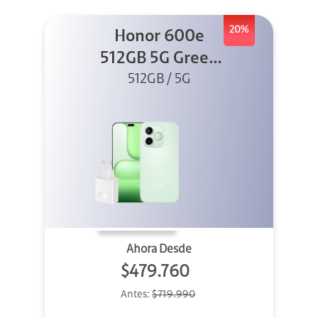
20%
Honor 600e
512GB 5G Green
512GB / 5G
+ 45W
Ahora Desde
$479.760
Antes:
$719.990