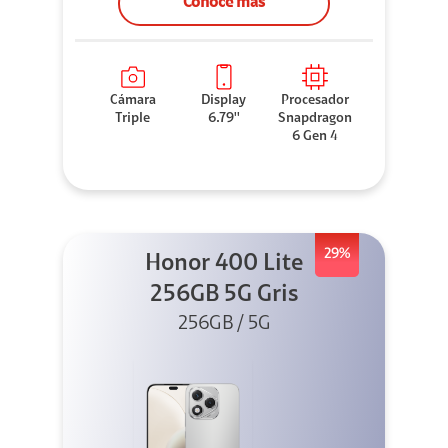
Conoce más
Cámara
Display
Procesador
Triple
6.79''
Snapdragon
6 Gen 4
29%
Honor 400 Lite
256GB 5G Gris
256GB / 5G