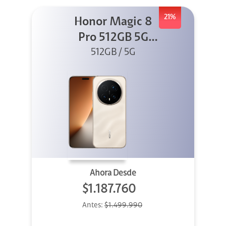
21%
Honor Magic 8
Pro 512GB 5G
Sunrise Gold
512GB / 5G
Ahora Desde
$1.187.760
Antes:
$1.499.990