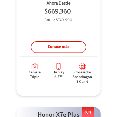
Ahora Desde
$669.360
Antes:
$749.990
Conoce más
Cámara
Display
Procesador
Triple
6.57''
Snapdragon
7 Gen 4
40%
Honor X7e Plus