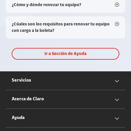
¿Cómo y dónde renovar tu equipo?
¿Cúales son los requisitos para renovar tu equipo
con cargo a la boleta?
Ir a Sección de Ayuda
Servicios
Servicios Móviles
Acerca de Claro
Servicios Hogar
Información Corporativa
Ayuda
Equipos