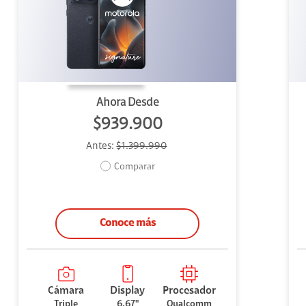
uipo
ento
ium
Ahora Desde
$939.900
Antes:
$1.399.990
alor Agregado
Comparar
Conoce más
Cámara
Display
Procesador
Triple
6.67"
Qualcomm