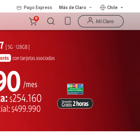
Pago Express
Más de Claro
Chile
Carro
0
Mi Claro
de
la
compra
Valor
Línea