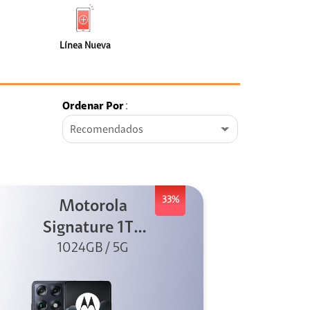
de
Nueva
faceta
(1)
Línea Nueva
Ordenar Por
:
Recomendados
33%
Motorola
Signature 1TB
1024GB / 5G
Negro