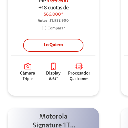
Pie
$399.900
+18 cuotas de
$66.000*
Antes:
$1.587.900
Comparar
Lo Quiero
Cámara
Display
Procesador
Triple
6.67"
Qualcomm
Motorola
Signature 1TB