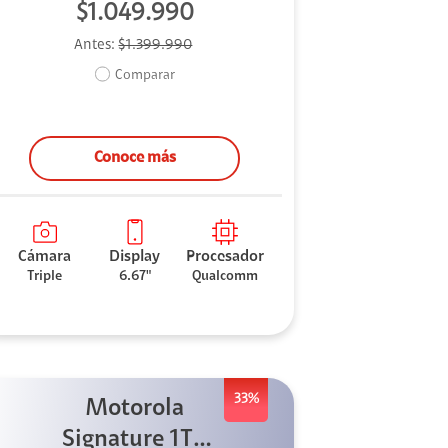
$1.049.990
Antes:
$1.399.990
Comparar
Conoce más
Cámara
Display
Procesador
Triple
6.67"
Qualcomm
33%
Motorola
Signature 1TB