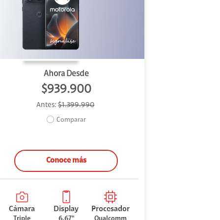
Ahora Desde
$939.900
Antes:
$1.399.990
Comparar
Conoce más
Cámara
Display
Procesador
Triple
6.67"
Qualcomm