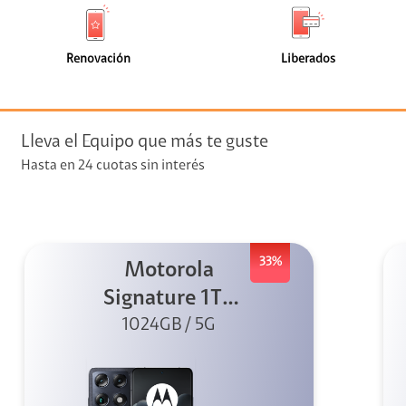
de
de
(2)
(1)
faceta
faceta
visión
Renovación
Liberados
visión + Telefonía
e streaming
Lleva el Equipo que más te guste
Hasta en 24 cuotas sin interés
33%
Motorola
elular
Signature 1TB
1024GB / 5G
Negro