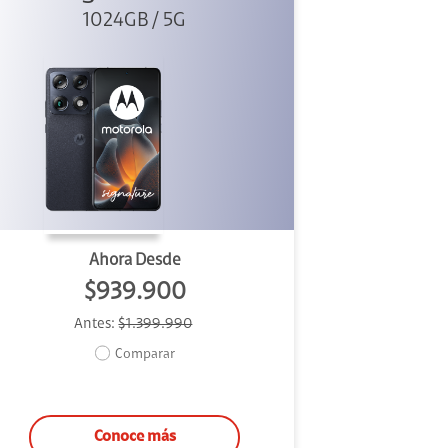
1024GB / 5G
Negro
Ahora Desde
$939.900
Antes:
$1.399.990
Comparar
Conoce más