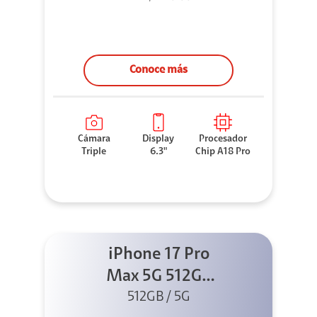
Conoce más
Cámara
Display
Procesador
Triple
6.3"
Chip A18 Pro
iPhone 17 Pro
Max 5G 512GB
Naranja cósmico
512GB / 5G