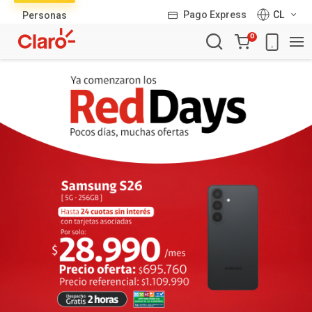
Lista
Pago Express
CL
Personas
de
Carro
productos
0
de
la
compra