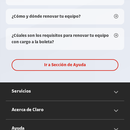
¿Cómo y dónde renovar tu equipo?
¿Cúales son los requisitos para renovar tu equipo
con cargo a la boleta?
Ir a Sección de Ayuda
Servicios
Servicios Móviles
Acerca de Claro
Servicios Hogar
Información Corporativa
Ayuda