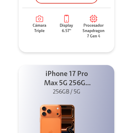
Cámara
Display
Procesador
Triple
6.57''
Snapdragon
7 Gen 4
iPhone 17 Pro
Max 5G 256GB
Cosmic Orange
256GB / 5G