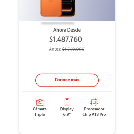
Ahora Desde
$1.487.760
Antes:
$1.549.990
Conoce más
Cámara
Display
Procesador
Triple
6.9"
Chip A18 Pro