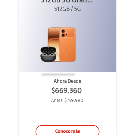
512GB 5G Orange
512GB / 5G
+ Clip 2
Ahora Desde
$669.360
Antes:
$749.990
Conoce más