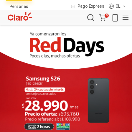
Lista
Pago Express
CL
Personas
de
Carro
productos
0
de
la
compra