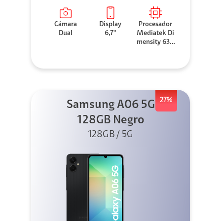
Cámara
Display
Procesador
Dual
6,7"
Mediatek Di
mensity 630
0
27%
Samsung A06 5G
128GB Negro
128GB / 5G