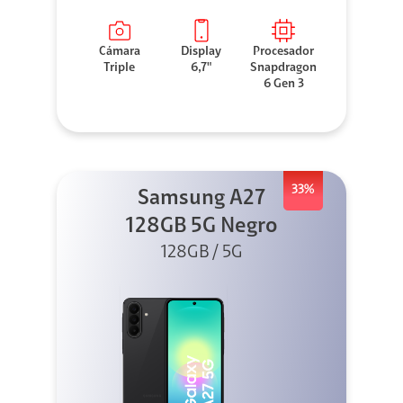
Cámara
Display
Procesador
Triple
6,7"
Snapdragon
6 Gen 3
33%
Samsung A27
128GB 5G Negro
128GB / 5G