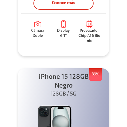
Conoce más
Cámara
Display
Procesador
Doble
6.1"
Chip A16 Bio
nic
39%
iPhone 15 128GB
Negro
128GB / 5G