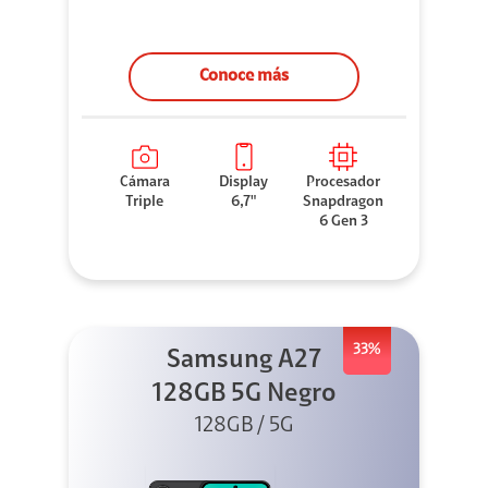
Conoce más
Cámara
Display
Procesador
Triple
6,7"
Snapdragon
6 Gen 3
33%
Samsung A27
128GB 5G Negro
128GB / 5G