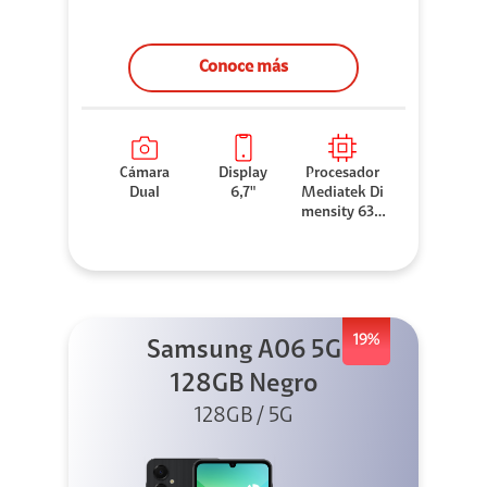
Conoce más
Cámara
Display
Procesador
Dual
6,7"
Mediatek Di
mensity 630
0
19%
Samsung A06 5G
128GB Negro
128GB / 5G