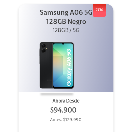
27%
Samsung A06 5G
128GB Negro
128GB / 5G
Ahora Desde
$94.900
Antes:
$129.990