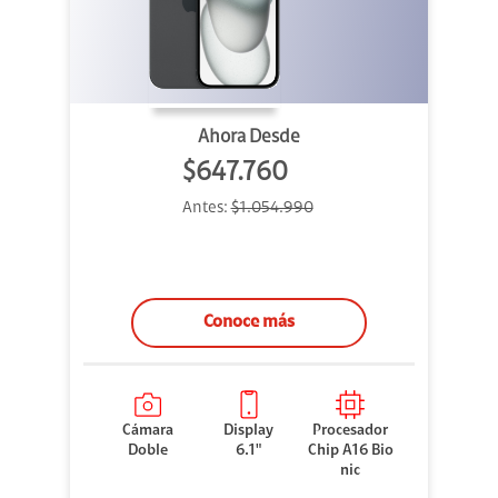
Ahora Desde
$647.760
Antes:
$1.054.990
Conoce más
Cámara
Display
Procesador
Doble
6.1"
Chip A16 Bio
nic