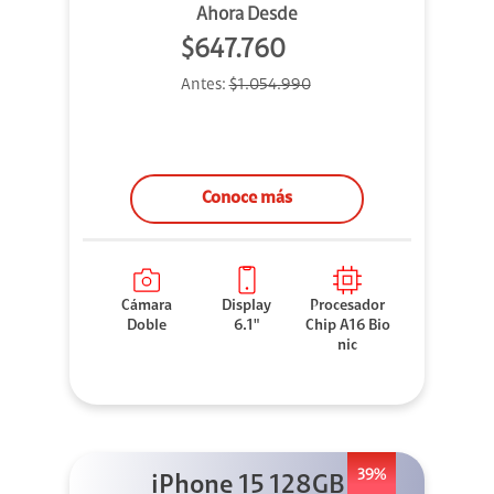
Ahora Desde
$647.760
Antes:
$1.054.990
Conoce más
Cámara
Display
Procesador
Doble
6.1"
Chip A16 Bio
nic
39%
iPhone 15 128GB