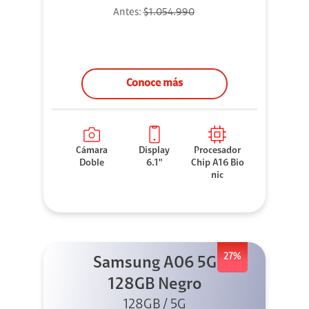
Antes:
$1.054.990
Conoce más
Cámara
Display
Procesador
Doble
6.1"
Chip A16 Bio
nic
27%
Samsung A06 5G
128GB Negro
128GB / 5G