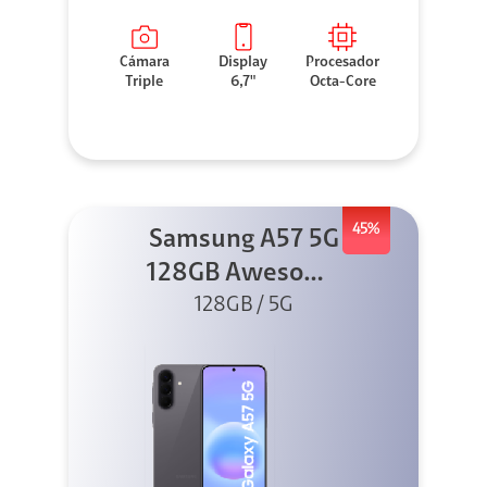
Cámara
Display
Procesador
Triple
6,7"
Octa-Core
45%
Samsung A57 5G
128GB Awesome
128GB / 5G
Gray