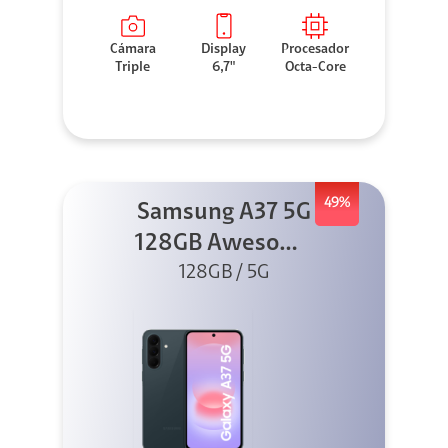
Cámara
Display
Procesador
Triple
6,7"
Octa-Core
49%
Samsung A37 5G
128GB Awesome
Graygreen
128GB / 5G