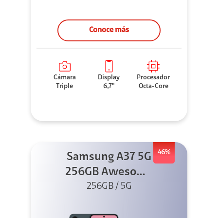
Conoce más
Cámara
Display
Procesador
Triple
6,7"
Octa-Core
46%
Samsung A37 5G
256GB Awesome
Graygreen
256GB / 5G