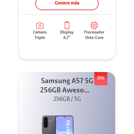
Conoce más
Cámara
Display
Procesador
Triple
6,7"
Octa-Core
35%
Samsung A57 5G
256GB Awesome
256GB / 5G
Gray