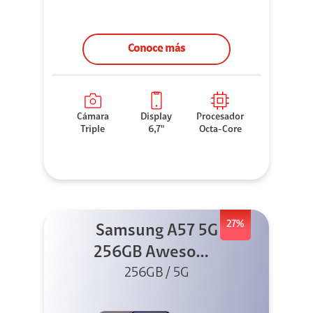
Conoce más
Cámara
Display
Procesador
Triple
6,7"
Octa-Core
27%
Samsung A57 5G
256GB Awesome
256GB / 5G
Gray