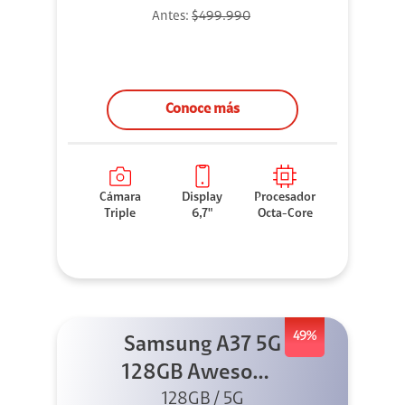
Antes:
$499.990
Conoce más
Cámara
Display
Procesador
Triple
6,7"
Octa-Core
49%
Samsung A37 5G
128GB Awesome
Graygreen
128GB / 5G