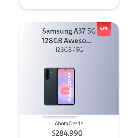
43%
Samsung A37 5G
128GB Awesome
Graygreen
128GB / 5G
Ahora Desde
$284.990