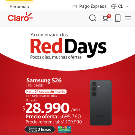
Lista
Pago Express
CL
Personas
de
Carro
productos
0
de
la
compra