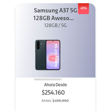
49%
Samsung A37 5G
128GB Awesome
Graygreen
128GB / 5G
Ahora Desde
$254.160
Antes:
$499.990