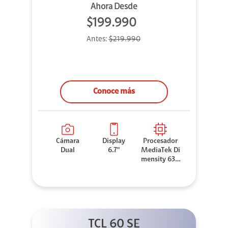
Ahora Desde
$199.990
Antes:
$219.990
Conoce más
Cámara
Display
Procesador
Dual
6.7"
MediaTek Di
mensity 630
0
TCL 60 SE