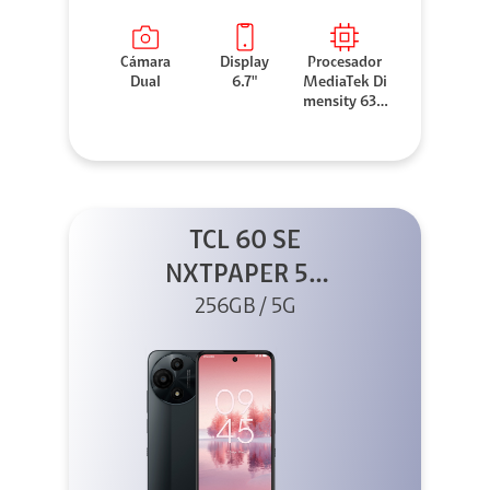
Cámara
Display
Procesador
Dual
6.7"
MediaTek Di
mensity 630
0
TCL 60 SE
NXTPAPER 5G
256GB Gris
256GB / 5G