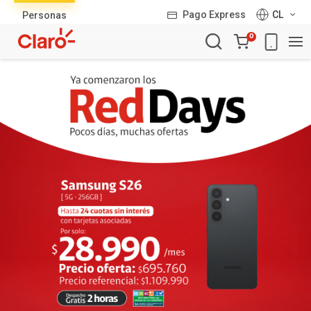
Lista
Pago Express
CL
Personas
de
Carro
productos
0
de
la
compra