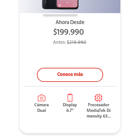
Ahora Desde
$199.990
Antes:
$219.990
Conoce más
Cámara
Display
Procesador
Dual
6.7"
MediaTek Di
mensity 630
0