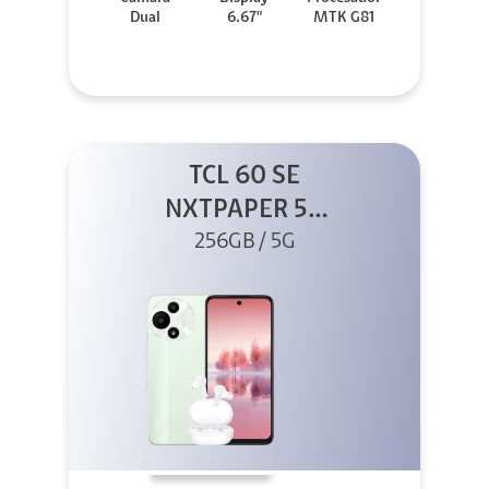
Dual
6.67"
MTK G81
TCL 60 SE
NXTPAPER 5G
256GB Verde +
256GB / 5G
Buds