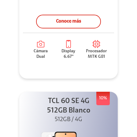
Conoce más
Cámara
Display
Procesador
Dual
6.67"
MTK G81
10%
TCL 60 SE 4G
512GB Blanco
512GB / 4G