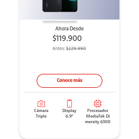
Ahora Desde
$119.900
Antes:
$229.990
Conoce más
Cámara
Display
Procesador
Triple
6.9"
MediaTek Di
mersity 6300