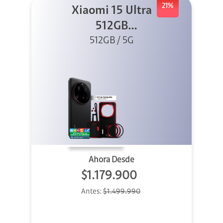
21%
Xiaomi 15 Ultra
512GB
Photography Kit
512GB / 5G
5G Negro
Ahora Desde
$1.179.900
Antes:
$1.499.990