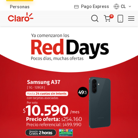
Lista
Pago Express
CL
Personas
de
Carro
productos
0
de
la
compra