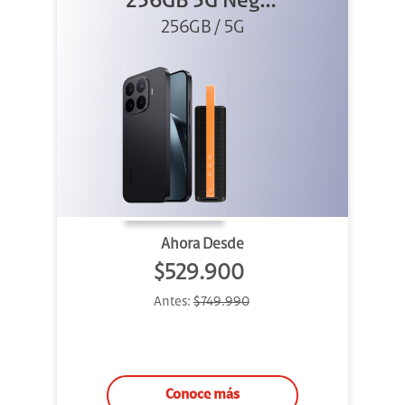
256GB 5G Negro
256GB / 5G
+ Sound
Outdoor
Ahora Desde
$529.900
Antes:
$749.990
Conoce más