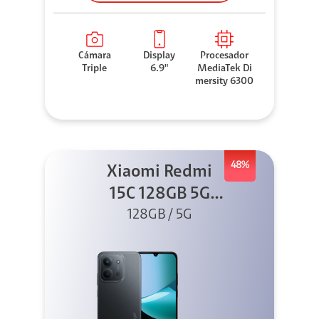
Cámara
Display
Procesador
Triple
6.9"
MediaTek Di
mersity 6300
48%
Xiaomi Redmi
15C 128GB 5G
128GB / 5G
Negro