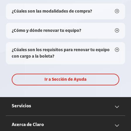
¿Cúales son las modalidades de compra?
¿Cómo y dónde renovar tu equipo?
¿Cúales son los requisitos para renovar tu equipo
con cargo a la boleta?
Ir a Sección de Ayuda
Servicios
Servicios Móviles
Acerca de Claro