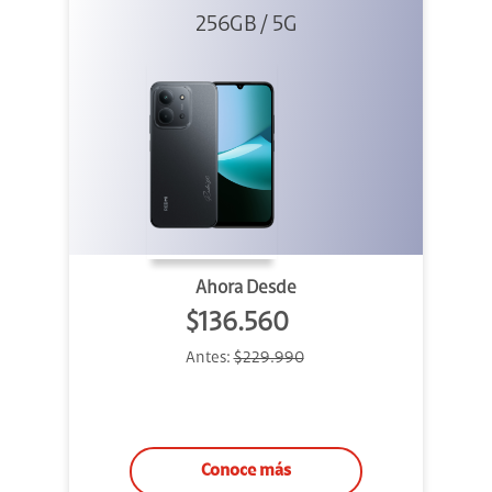
256GB / 5G
Negro
Ahora Desde
$136.560
Antes:
$229.990
Conoce más