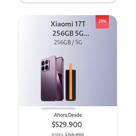
29%
Xiaomi 17T
256GB 5G
Morado + Sound
256GB / 5G
Outdoor
Ahora Desde
$529.900
Antes:
$749.990