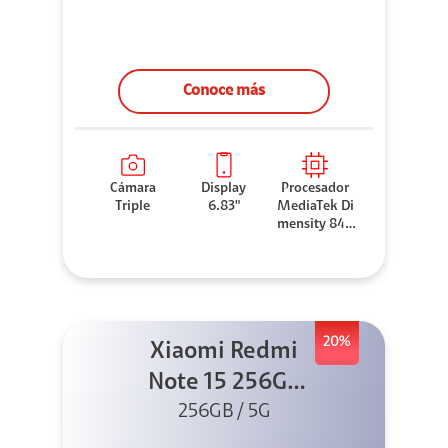
Conoce más
Cámara
Display
Procesador
Triple
6.83"
MediaTek Di
mensity 840
0-Ultra
20%
Xiaomi Redmi
Note 15 256GB
5G Negro
256GB / 5G