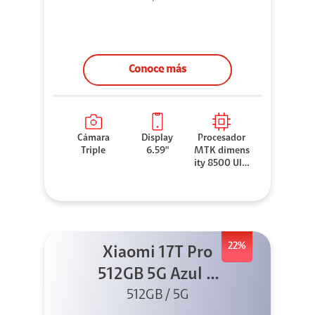
Conoce más
Cámara
Display
Procesador
Triple
6.59"
MTK dimens
ity 8500 Ultr
a
22%
Xiaomi 17T Pro
512GB 5G Azul +
Sound Outdoor
512GB / 5G