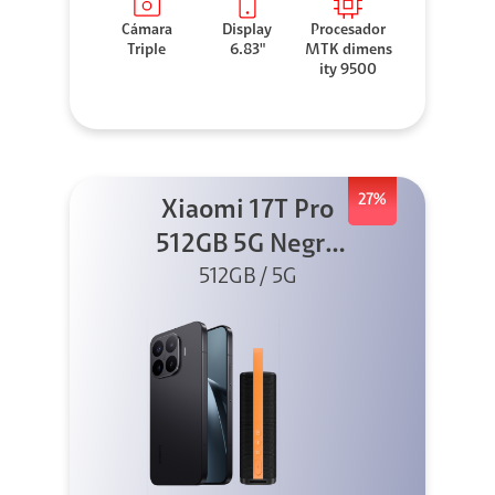
Cámara
Display
Procesador
Triple
6.83"
MTK dimens
ity 9500
27%
Xiaomi 17T Pro
512GB 5G Negro
+ Sound
512GB / 5G
Outdoor