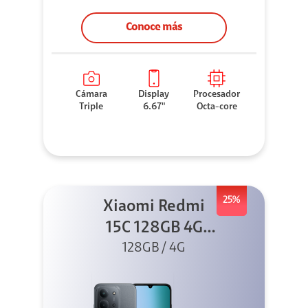
Conoce más
Cámara
Display
Procesador
Triple
6.67"
Octa-core
25%
Xiaomi Redmi
15C 128GB 4G
128GB / 4G
Negro