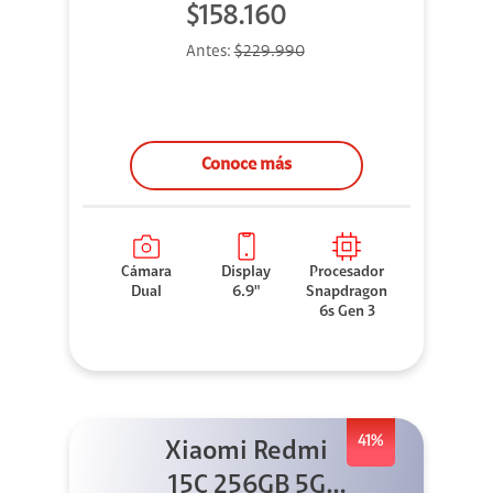
$158.160
Antes:
$229.990
Conoce más
Cámara
Display
Procesador
Dual
6.9"
Snapdragon
6s Gen 3
41%
Xiaomi Redmi
15C 256GB 5G