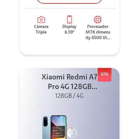
Cámara
Display
Procesador
Triple
6.59"
MTK dimens
ity 8500 Ultr
a
61%
Xiaomi Redmi A7
Pro 4G 128GB
Azul + Cargador
128GB / 4G