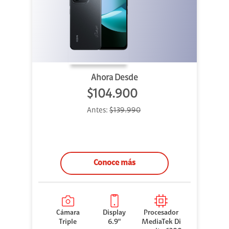
Ahora Desde
$104.900
Antes:
$139.990
Conoce más
Cámara
Display
Procesador
Triple
6.9"
MediaTek Di