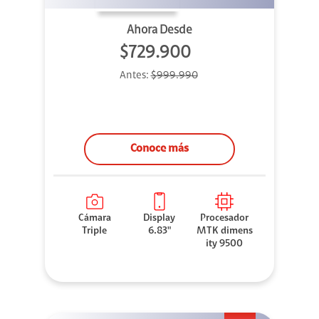
Ahora Desde
$729.900
Antes:
$999.990
Conoce más
Cámara
Display
Procesador
Triple
6.83"
MTK dimens
ity 9500