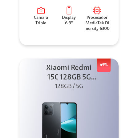
Cámara
Display
Procesador
Triple
6.9"
MediaTek Di
mersity 6300
43%
Xiaomi Redmi
15C 128GB 5G
128GB / 5G
Negro