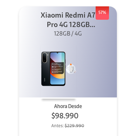
57%
Xiaomi Redmi A7
Pro 4G 128GB
128GB / 4G
Negro +
Cargador
Ahora Desde
$98.990
Antes:
$229.990