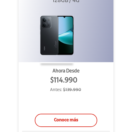
128GB / 4G
Negro
Ahora Desde
$114.990
Antes:
$139.990
Conoce más