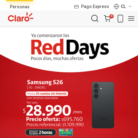
Lista
Pago Express
CL
Personas
de
Carro
productos
0
de
la
compra