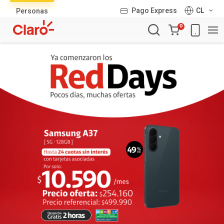
Lista
Pago Express
CL
Personas
de
Carro
productos
0
de
la
compra