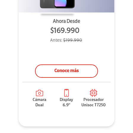
Ahora Desde
$169.990
Antes:
$199.990
Conoce más
Cámara
Display
Procesador
Dual
6.9"
Unisoc T7250