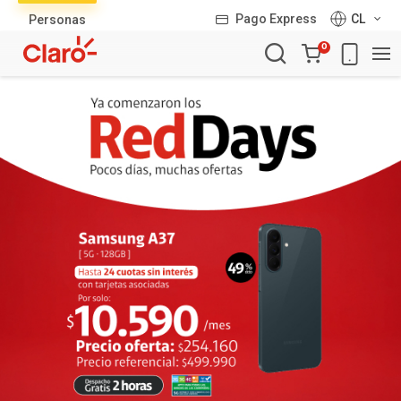
Lista
Pago Express
CL
Personas
de
Carro
productos
0
de
la
compra