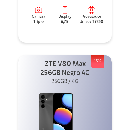
Cámara
Display
Procesador
Triple
6,75"
Unisoc T7250
15%
ZTE V80 Max
256GB Negro 4G
256GB / 4G