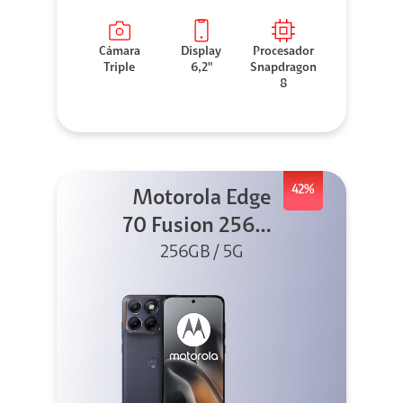
Cámara
Display
Procesador
Triple
6,2"
Snapdragon
8
42%
Motorola Edge
70 Fusion 256GB
256GB / 5G
Azul