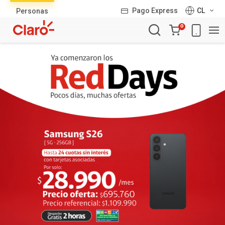
Lista
Pago Express
CL
Personas
de
Carro
productos
0
de
la
compra