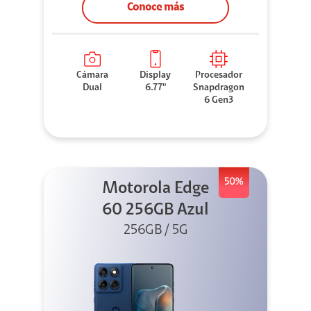
Conoce más
Cámara
Display
Procesador
Dual
6.77"
Snapdragon
6 Gen3
50%
Motorola Edge
60 256GB Azul
256GB / 5G