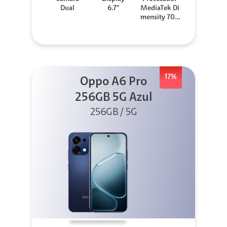
Dual
6.7"
MediaTek Di
mensity 706
0
17%
Oppo A6 Pro
256GB 5G Azul
256GB / 5G