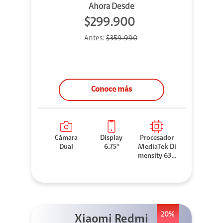
Ahora Desde
$299.900
Antes:
$359.990
Conoce más
Cámara
Display
Procesador
Dual
6.75"
MediaTek Di
mensity 630
0
20%
Xiaomi Redmi