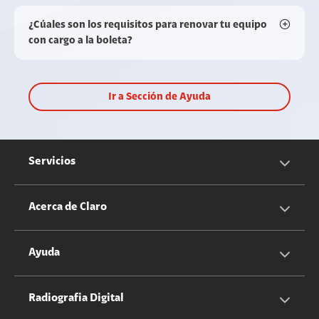
¿Cúales son los requisitos para renovar tu equipo
con cargo a la boleta?
Ir a Sección de Ayuda
Servicios
Servicios Móviles
Acerca de Claro
Servicios Hogar
Información Corporativa
Ayuda
Equipos
Sostenibilidad
Cotizador servicios móviles
Radiografia Digital