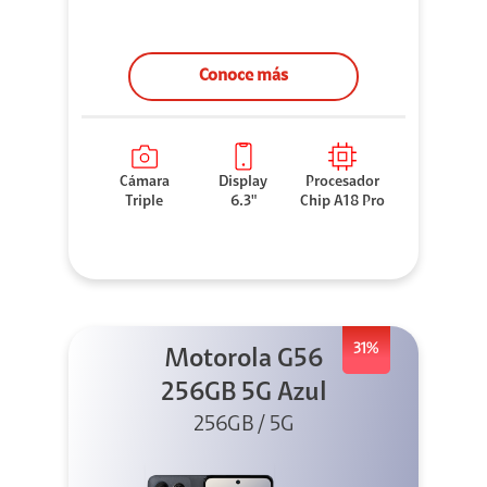
Conoce más
Cámara
Display
Procesador
Triple
6.3"
Chip A18 Pro
31%
Motorola G56
256GB 5G Azul
256GB / 5G