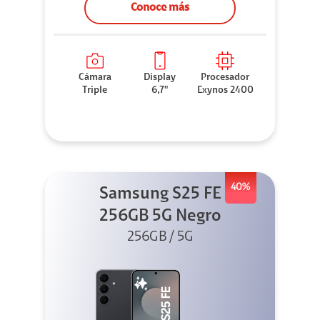
Conoce más
Cámara
Display
Procesador
Triple
6,7"
Exynos 2400
40%
Samsung S25 FE
256GB 5G Negro
256GB / 5G