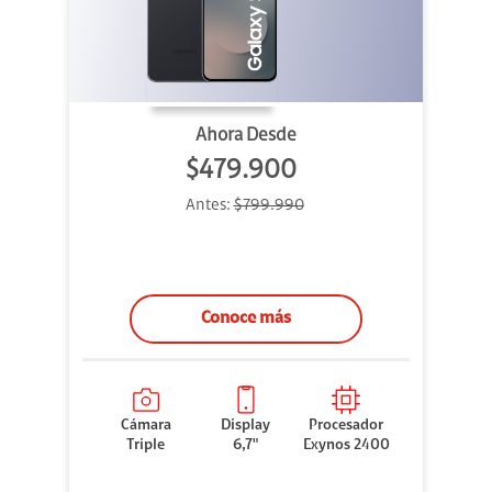
Ahora Desde
$479.900
Antes:
$799.990
Conoce más
Cámara
Display
Procesador
Triple
6,7"
Exynos 2400