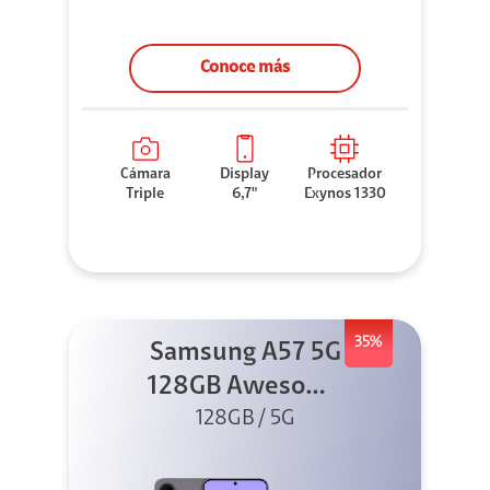
Conoce más
Cámara
Display
Procesador
Triple
6,7"
Exynos 1330
35%
Samsung A57 5G
128GB Awesome
128GB / 5G
Gray