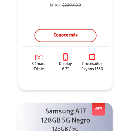
Antes:
$229.990
Conoce más
Cámara
Display
Procesador
Triple
6,7"
Exynos 1330
39%
Samsung A17
128GB 5G Negro
128GB / 5G