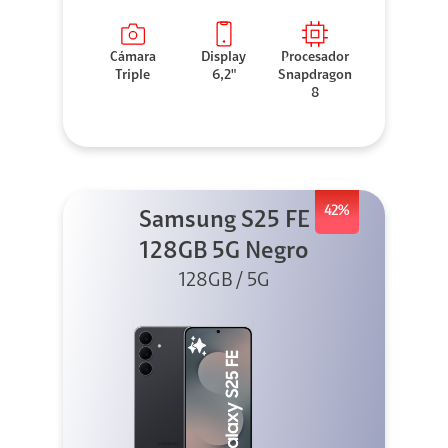
Cámara
Display
Procesador
Triple
6,2"
Snapdragon
8
42%
Samsung S25 FE
128GB 5G Negro
128GB / 5G