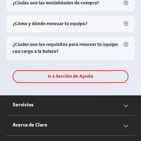
¿Cúales son las modalidades de compra?
¿Cómo y dónde renovar tu equipo?
¿Cúales son los requisitos para renovar tu equipo
con cargo a la boleta?
Ir a Sección de Ayuda
Servicios
Servicios Móviles
Acerca de Claro