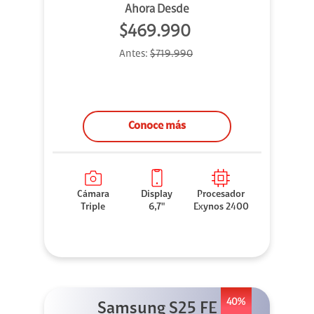
Ahora Desde
$469.990
Antes:
$719.990
Conoce más
Cámara
Display
Procesador
Triple
6,7"
Exynos 2400
40%
Samsung S25 FE