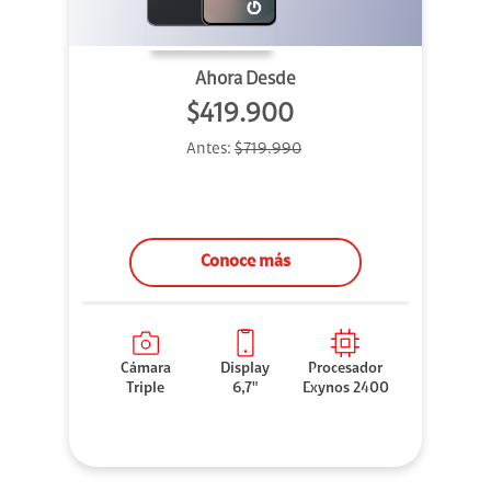
Ahora Desde
$419.900
Antes:
$719.990
Conoce más
Cámara
Display
Procesador
Triple
6,7"
Exynos 2400