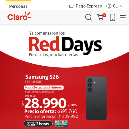
Lista
Pago Express
CL
Personas
de
Carro
productos
0
de
la
compra