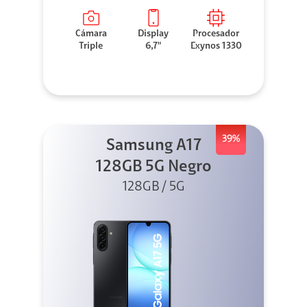
Cámara
Display
Procesador
Triple
6,7"
Exynos 1330
39%
Samsung A17
128GB 5G Negro
128GB / 5G