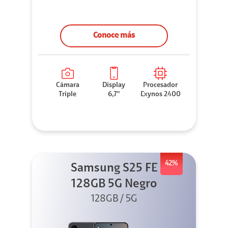
Conoce más
Cámara
Display
Procesador
Triple
6,7"
Exynos 2400
42%
Samsung S25 FE
128GB 5G Negro
128GB / 5G