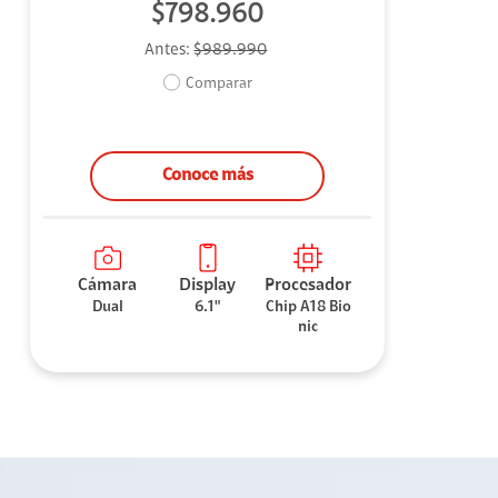
$798.960
Antes:
$989.990
Comparar
Conoce más
Cámara
Display
Procesador
Dual
6.1"
Chip A18 Bio
nic