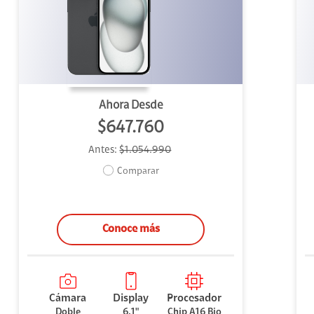
uipo
ento
ium
Ahora Desde
$647.760
Antes:
$1.054.990
alor Agregado
Comparar
Conoce más
Cámara
Display
Procesador
Doble
6.1"
Chip A16 Bio