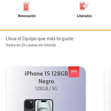
de
de
(0)
(0)
faceta
faceta
visión
Renovación
Liberados
visión + Telefonía
e streaming
Lleva el Equipo que más te guste
Hasta en 24 cuotas sin interés
39%
iPhone 15 128GB
elular
Negro
128GB / 5G