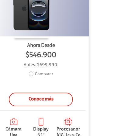
Ahora Desde
$546.900
Antes:
$699.990
Comparar
Conoce más
Cámara
Display
Procesador
Una
6.1"
A18 Hexa-Co