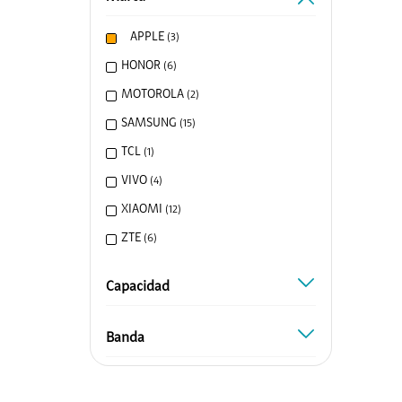
Honor
APPLE
(
3
)
Protege Tu Eq
HONOR
(
6
)
Entretenimi
MOTOROLA
(
2
)
Canales Prem
SAMSUNG
(
15
)
Mundo Gamer
TCL
(
1
)
ClaroGaming
VIVO
(
4
)
Google Play
XIAOMI
(
12
)
Servicios de V
ZTE
(
6
)
Alianzas
Capacidad
capacidad
Hites
Scotiabank
Banda
banda