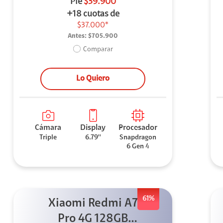
Pie
$39.900
+18 cuotas de
$37.000*
Antes:
$705.900
Comparar
Lo Quiero
Cámara
Display
Procesador
Triple
6.79''
Snapdragon
6 Gen 4
61%
Xiaomi Redmi A7
Pro 4G 128GB