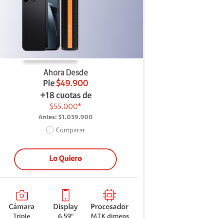
Ahora Desde
Pie
$49.900
+18 cuotas de
$55.000*
Antes:
$1.039.900
Comparar
Lo Quiero
Cámara
Display
Procesador
Triple
6.59"
MTK dimens