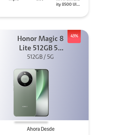
ity 8500 Ultr
a
43%
Honor Magic 8
Lite 512GB 5G
512GB / 5G
Verde
Ahora Desde