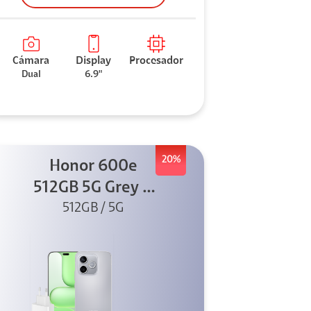
Cámara
Display
Procesador
Dual
6.9"
20%
Honor 600e
512GB 5G Grey +
512GB / 5G
45W