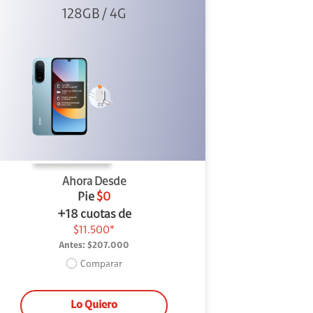
Azul + Cargador
128GB / 4G
Ahora Desde
Pie
$0
+18 cuotas de
$11.500*
Antes:
$207.000
Comparar
Lo Quiero