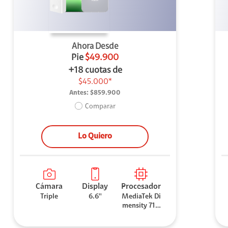
Ahora Desde
Pie
$49.900
+18 cuotas de
$45.000*
Antes:
$859.900
Comparar
Lo Quiero
Cámara
Display
Procesador
Triple
6.6''
MediaTek Di
mensity 710
0 Elite