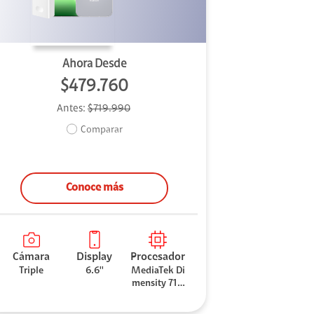
Ahora Desde
$479.760
Antes:
$719.990
Comparar
Conoce más
Cámara
Display
Procesador
Triple
6.6''
MediaTek Di
mensity 710
0 Elite