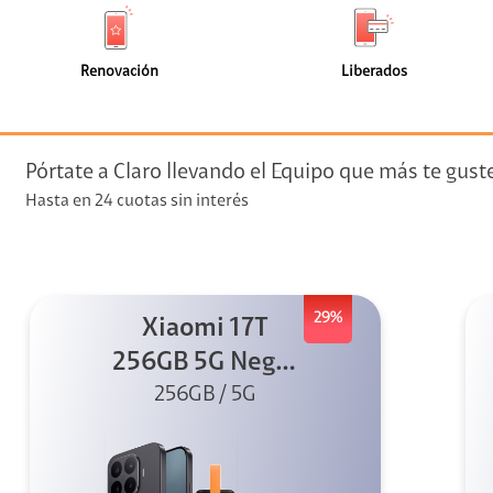
de
de
(0)
(0)
faceta
faceta
visión
Renovación
Liberados
visión + Telefonía
e streaming
Pórtate a Claro llevando el Equipo que más te gust
Hasta en 24 cuotas sin interés
29%
Xiaomi 17T
elular
256GB 5G Negro
256GB / 5G
+ Sound
Outdoor