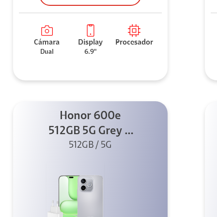
Cámara
Display
Procesador
Dual
6.9"
Honor 600e
512GB 5G Grey +
512GB / 5G
45W