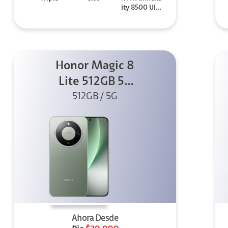
ity 8500 Ultr
a
Honor Magic 8
Lite 512GB 5G
512GB / 5G
Verde
Ahora Desde