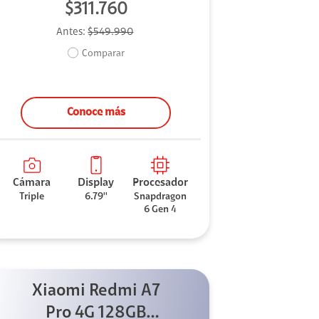
$311.760
Antes:
$549.990
Comparar
Conoce más
Cámara
Display
Procesador
Triple
6.79''
Snapdragon
6 Gen 4
Xiaomi Redmi A7
Pro 4G 128GB