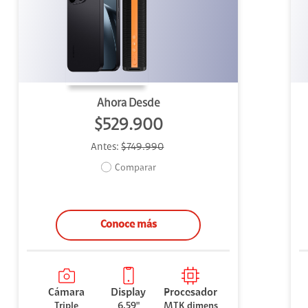
uipo
ento
ium
Ahora Desde
$529.900
Antes:
$749.990
alor Agregado
Comparar
Conoce más
Cámara
Display
Procesador
Triple
6.59"
MTK dimens