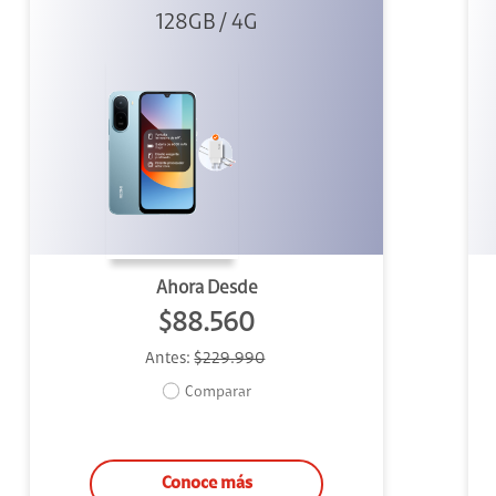
Azul + Cargador
128GB / 4G
Ahora Desde
$88.560
Antes:
$229.990
Comparar
Conoce más